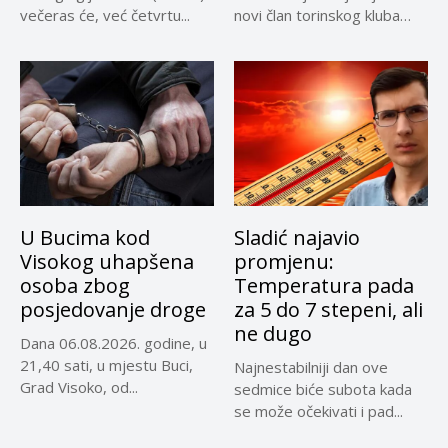
večeras će, već četvrtu...
novi član torinskog kluba
Kerim...
U Bucima kod
Sladić najavio
Visokog uhapšena
promjenu:
osoba zbog
Temperatura pada
posjedovanje droge
za 5 do 7 stepeni, ali
ne dugo
Dana 06.08.2026. godine, u
21,40 sati, u mjestu Buci,
Najnestabilniji dan ove
Grad Visoko, od...
sedmice biće subota kada
se može očekivati i pad...