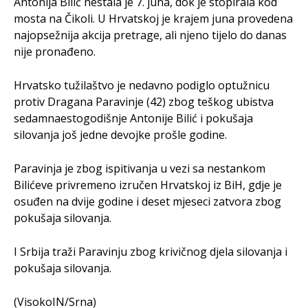
Antonija Bilić nestala je 7. juna, dok je stopirala kod
mosta na Čikoli. U Hrvatskoj je krajem juna provedena
najopsežnija akcija pretrage, ali njeno tijelo do danas
nije pronađeno.
Hrvatsko tužilaštvo je nedavno podiglo optužnicu
protiv Dragana Paravinje (42) zbog teškog ubistva
sedamnaestogodišnje Antonije Bilić i pokušaja
silovanja još jedne devojke prošle godine.
Paravinja je zbog ispitivanja u vezi sa nestankom
Bilićeve privremeno izručen Hrvatskoj iz BiH, gdje je
osuđen na dvije godine i deset mjeseci zatvora zbog
pokušaja silovanja.
I Srbija traži Paravinju zbog krivičnog djela silovanja i
pokušaja silovanja.
(VisokoIN/Srna)