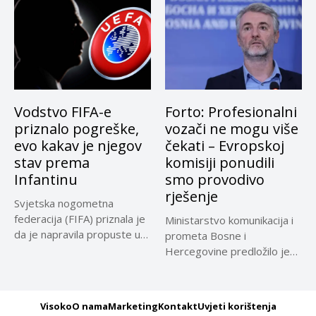
Vodstvo FIFA-e
Forto: Profesionalni
priznalo pogreške,
vozači ne mogu više
evo kakav je njegov
čekati – Evropskoj
stav prema
komisiji ponudili
Infantinu
smo provodivo
rješenje
Svjetska nogometna
federacija (FIFA) priznala je
Ministarstvo komunikacija i
da je napravila propuste u
prometa Bosne i
vezi...
Hercegovine predložilo je
Evropskoj komisiji
privremeno...
Visoko
O nama
Marketing
Kontakt
Uvjeti korištenja