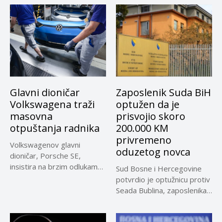
Glavni dioničar
Zaposlenik Suda BiH
Volkswagena traži
optužen da je
masovna
prisvojio skoro
otpuštanja radnika
200.000 KM
privremeno
Volkswagenov glavni
oduzetog novca
dioničar, Porsche SE,
insistira na brzim odlukama
Sud Bosne i Hercegovine
u sporu oko...
potvrdio je optužnicu protiv
Seada Bublina, zaposlenika
Suda...