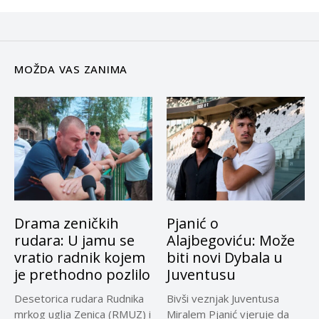
MOŽDA VAS ZANIMA
Drama zeničkih
Pjanić o
rudara: U jamu se
Alajbegoviću: Može
vratio radnik kojem
biti novi Dybala u
je prethodno pozlilo
Juventusu
Desetorica rudara Rudnika
Bivši veznjak Juventusa
mrkog uglja Zenica (RMUZ) i
Miralem Pjanić vjeruje da