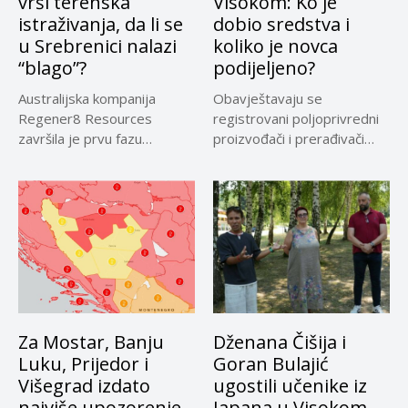
vrši terenska
Visokom: Ko je
istraživanja, da li se
dobio sredstva i
u Srebrenici nalazi
koliko je novca
“blago”?
podijeljeno?
Australijska kompanija
Obavještavaju se
Regener8 Resources
registrovani poljoprivredni
završila je prvu fazu
proizvođači i prerađivači
terenskih istraživanja na
sirovog kravljeg mlijeka koji
projektu...
su...
Za Mostar, Banju
Dženana Čišija i
Luku, Prijedor i
Goran Bulajić
Višegrad izdato
ugostili učenike iz
najviše upozorenje
Japana u Visokom