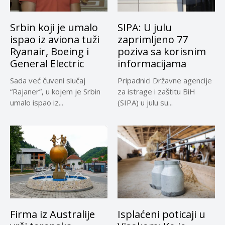
Srbin koji je umalo
SIPA: U julu
ispao iz aviona tuži
zaprimljeno 77
Ryanair, Boeing i
poziva sa korisnim
General Electric
informacijama
Sada već čuveni slučaj
Pripadnici Državne agencije
“Rajaner”, u kojem je Srbin
za istrage i zaštitu BiH
umalo ispao iz...
(SIPA) u julu su...
Firma iz Australije
Isplaćeni poticaji u