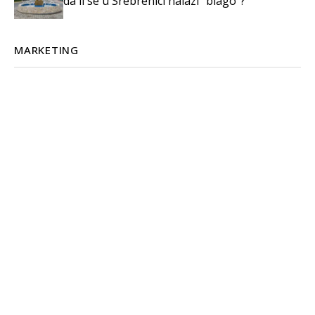
da li se u Srebrenici nalazi “blago”?
MARKETING