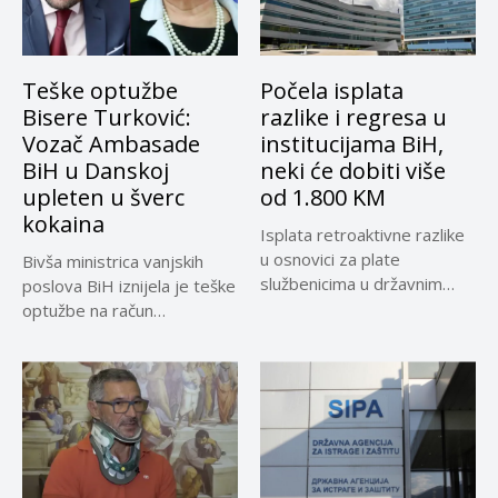
Teške optužbe
Počela isplata
Bisere Turković:
razlike i regresa u
Vozač Ambasade
institucijama BiH,
BiH u Danskoj
neki će dobiti više
upleten u šverc
od 1.800 KM
kokaina
Isplata retroaktivne razlike
u osnovici za plate
Bivša ministrica vanjskih
službenicima u državnim
poslova BiH iznijela je teške
institucijama BiH...
optužbe na račun
sadašnjeg...