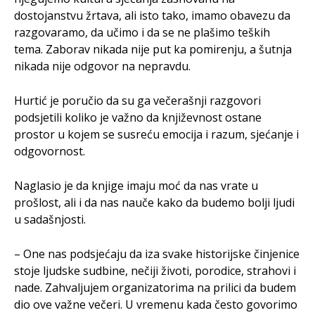
dostojanstvu žrtava, ali isto tako, imamo obavezu da
razgovaramo, da učimo i da se ne plašimo teških
tema. Zaborav nikada nije put ka pomirenju, a šutnja
nikada nije odgovor na nepravdu.
Hurtić je poručio da su ga večerašnji razgovori
podsjetili koliko je važno da književnost ostane
prostor u kojem se susreću emocija i razum, sjećanje i
odgovornost.
Naglasio je da knjige imaju moć da nas vrate u
prošlost, ali i da nas nauče kako da budemo bolji ljudi
u sadašnjosti.
– One nas podsjećaju da iza svake historijske činjenice
stoje ljudske sudbine, nečiji životi, porodice, strahovi i
nade. Zahvaljujem organizatorima na prilici da budem
dio ove važne večeri. U vremenu kada često govorimo