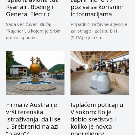
Ryanair, Boeing i
poziva sa korisnim
General Electric
informacijama
Sada već čuveni slučaj
Pripadnici Državne agencije
“Rajaner”, u kojem je Srbin
za istrage i zaštitu BiH
umalo ispao iz...
(SIPA) u julu su...
Firma iz Australije
Isplaćeni poticaji u
vrši terenska
Visokom: Ko je
istraživanja, da li se
dobio sredstva i
u Srebrenici nalazi
koliko je novca
“blago”?
podijeljeno?