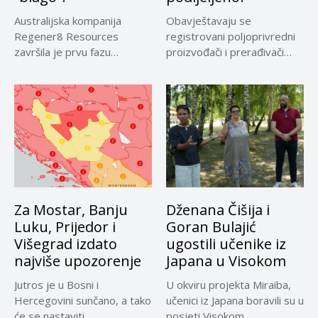
Australijska kompanija
Obavještavaju se
Regener8 Resources
registrovani poljoprivredni
završila je prvu fazu
proizvođači i prerađivači
terenskih istraživanja na
sirovog kravljeg mlijeka koji
projektu...
su...
Za Mostar, Banju
Dženana Čišija i
Luku, Prijedor i
Goran Bulajić
Višegrad izdato
ugostili učenike iz
najviše upozorenje
Japana u Visokom
Jutros je u Bosni i
U okviru projekta Miraiba,
Hercegovini sunčano, a tako
učenici iz Japana boravili su u
će se nastaviti...
posjeti Visokom,...