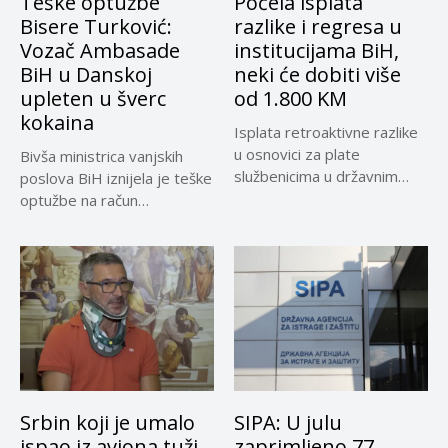
Teške optužbe
Počela isplata
Bisere Turković:
razlike i regresa u
Vozač Ambasade
institucijama BiH,
BiH u Danskoj
neki će dobiti više
upleten u šverc
od 1.800 KM
kokaina
Isplata retroaktivne razlike
u osnovici za plate
Bivša ministrica vanjskih
službenicima u državnim
poslova BiH iznijela je teške
institucijama BiH...
optužbe na račun
sadašnjeg...
Srbin koji je umalo
SIPA: U julu
ispao iz aviona tuži
zaprimljeno 77