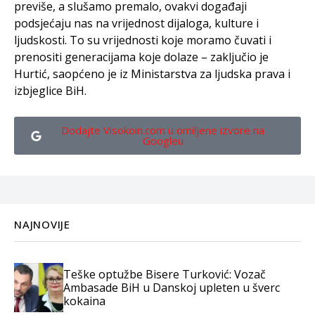
previše, a slušamo premalo, ovakvi događaji
podsjećaju nas na vrijednost dijaloga, kulture i
ljudskosti. To su vrijednosti koje moramo čuvati i
prenositi generacijama koje dolaze – zaključio je
Hurtić, saopćeno je iz Ministarstva za ljudska prava i
izbjeglice BiH.
Dodajte Visokoin.com u omiljene izvore na
Googleu
NAJNOVIJE
Teške optužbe Bisere Turković: Vozač
Ambasade BiH u Danskoj upleten u šverc
kokaina