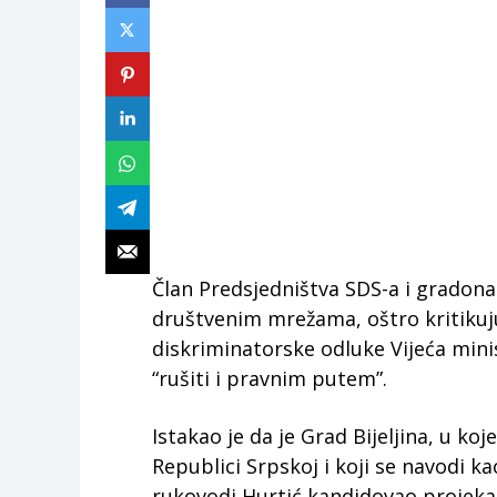
Član Predsjedništva SDS-a i gradonač
društvenim mrežama, oštro kritikuju
diskriminatorske odluke Vijeća mini
“rušiti i pravnim putem”.
Istakao je da je Grad Bijeljina, u ko
Republici Srpskoj i koji se navodi k
rukovodi Hurtić kandidovao projek