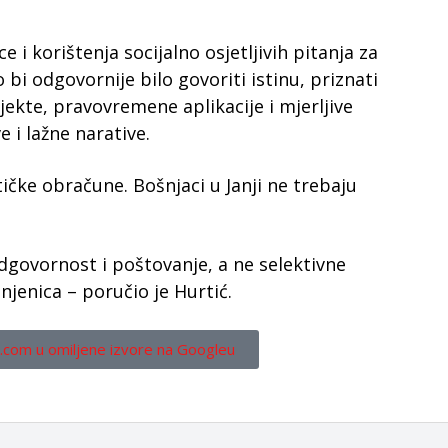
 i korištenja socijalno osjetljivih pitanja za
 bi odgovornije bilo govoriti istinu, priznati
jekte, pravovremene aplikacije i mjerljive
 i lažne narative.
tičke obračune. Bošnjaci u Janji ne trebaju
 odgovornost i poštovanje, a ne selektivne
injenica – poručio je Hurtić.
.com u omiljene izvore na Googleu