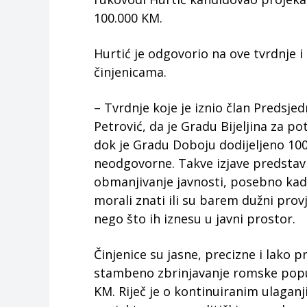
100.000 KM.
Hurtić je odgovorio na ove tvrdnje i
činjenicama.
– Tvrdnje koje je iznio član Predsjed
Petrović, da je Gradu Bijeljina za 
dok je Gradu Doboju dodijeljeno 100
neodgovorne. Takve izjave predstavl
obmanjivanje javnosti, posebno kada
morali znati ili su barem dužni prov
nego što ih iznesu u javni prostor.
Činjenice su jasne, precizne i lako p
stambeno zbrinjavanje romske popula
KM. Riječ je o kontinuiranim ulagan