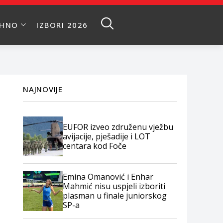
EHNO
IZBORI 2026
NAJNOVIJE
EUFOR izveo združenu vježbu
avijacije, pješadije i LOT
centara kod Foče
Emina Omanović i Enhar
Mahmić nisu uspjeli izboriti
plasman u finale juniorskog
SP-a