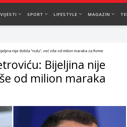
VIJESTI
SPORT
LIFESTYLE
MAGAZIN
T
ijeljina nije dobila “nulu”, već više od milion maraka za Rome
roviću: Bijeljina nije
više od milion maraka