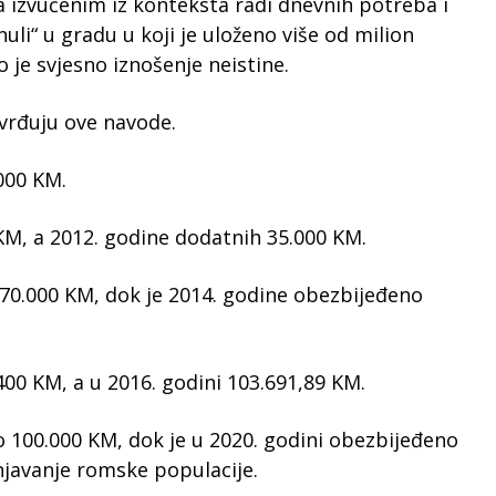
a izvučenim iz konteksta radi dnevnih potreba i
uli“ u gradu u koji je uloženo više od milion
o je svjesno iznošenje neistine.
rđuju ove navode.
000 KM.
 KM, a 2012. godine dodatnih 35.000 KM.
 170.000 KM, dok je 2014. godine obezbijeđeno
00 KM, a u 2016. godini 103.691,89 KM.
po 100.000 KM, dok je u 2020. godini obezbijeđeno
javanje romske populacije.