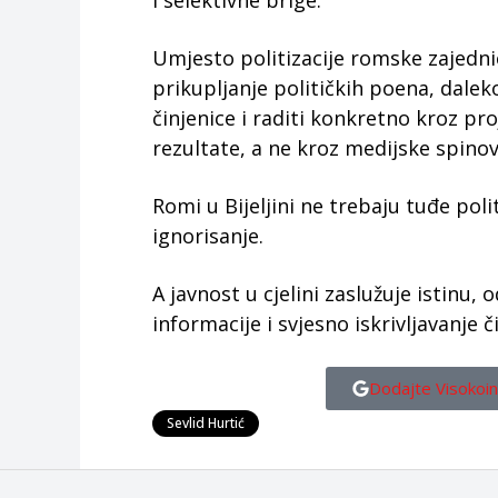
i selektivne brige.
Umjesto politizacije romske zajednice
prikupljanje političkih poena, daleko
činjenice i raditi konkretno kroz pro
rezultate, a ne kroz medijske spinove
Romi u Bijeljini ne trebaju tuđe poli
ignorisanje.
A javnost u cjelini zaslužuje istinu,
informacije i svjesno iskrivljavanje č
Dodajte Visokoin
Sevlid Hurtić