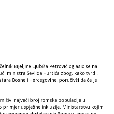
elnik Bijeljine Ljubiša Petrović oglasio se na
ći ministra Sevlida Hurtića zbog, kako tvrdi,
stara Bosne i Hercegovine, poručivši da će je
jem živi najveći broj romske populacije u
ao primjer uspješne inkluzije, Ministarstvu kojim
at stambenog zbrinjavanja Roma u iznosu od