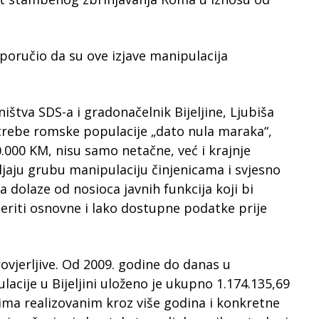
 poručio da su ove izjave manipulacija
ništva SDS-a i gradonačelnik Bijeljine, Ljubiša
potrebe romske populacije „dato nula maraka“,
.000 KM, nisu samo netačne, već i krajnje
jaju grubu manipulaciju činjenicama i svjesno
 dolaze od nosioca javnih funkcija koji bi
jeriti osnovne i lako dostupne podatke prije
rovjerljive. Od 2009. godine do danas u
cije u Bijeljini uloženo je ukupno 1.174.135,69
jima realizovanim kroz više godina i konkretne