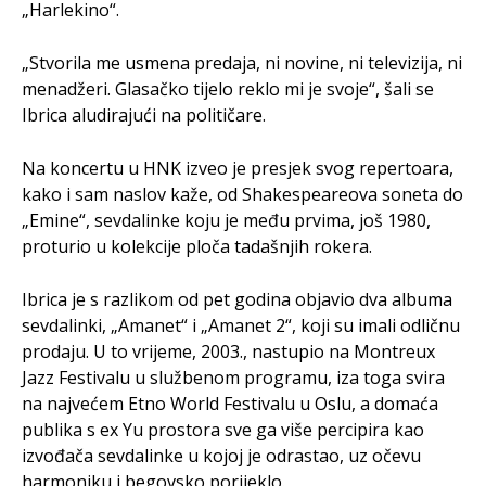
„Harlekino“.
„Stvorila me usmena predaja, ni novine, ni televizija, ni
menadžeri. Glasačko tijelo reklo mi je svoje“, šali se
Ibrica aludirajući na političare.
Na koncertu u HNK izveo je presjek svog repertoara,
kako i sam naslov kaže, od Shakespeareova soneta do
„Emine“, sevdalinke koju je među prvima, još 1980,
proturio u kolekcije ploča tadašnjih rokera.
Ibrica je s razlikom od pet godina objavio dva albuma
sevdalinki, „Amanet“ i „Amanet 2“, koji su imali odličnu
prodaju. U to vrijeme, 2003., nastupio na Montreux
Jazz Festivalu u službenom programu, iza toga svira
na najvećem Etno World Festivalu u Oslu, a domaća
publika s ex Yu prostora sve ga više percipira kao
izvođača sevdalinke u kojoj je odrastao, uz očevu
harmoniku i begovsko porijeklo.