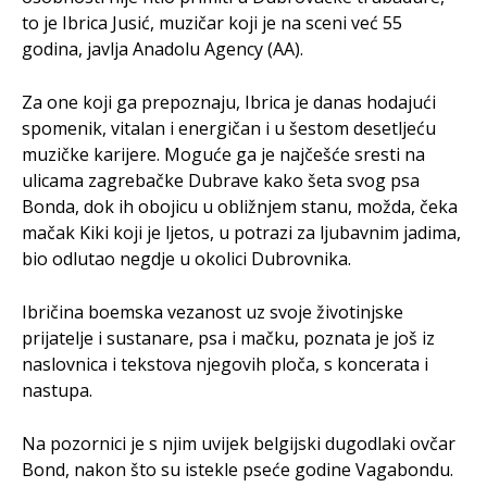
to je Ibrica Jusić, muzičar koji je na sceni već 55
godina, javlja Anadolu Agency (AA).
Za one koji ga prepoznaju, Ibrica je danas hodajući
spomenik, vitalan i energičan i u šestom desetljeću
muzičke karijere. Moguće ga je najčešće sresti na
ulicama zagrebačke Dubrave kako šeta svog psa
Bonda, dok ih obojicu u obližnjem stanu, možda, čeka
mačak Kiki koji je ljetos, u potrazi za ljubavnim jadima,
bio odlutao negdje u okolici Dubrovnika.
Ibričina boemska vezanost uz svoje životinjske
prijatelje i sustanare, psa i mačku, poznata je još iz
naslovnica i tekstova njegovih ploča, s koncerata i
nastupa.
Na pozornici je s njim uvijek belgijski dugodlaki ovčar
Bond, nakon što su istekle pseće godine Vagabondu.