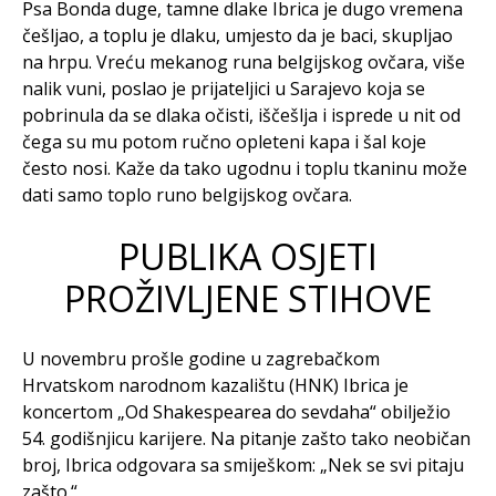
Psa Bonda duge, tamne dlake Ibrica je dugo vremena
češljao, a toplu je dlaku, umjesto da je baci, skupljao
na hrpu. Vreću mekanog runa belgijskog ovčara, više
nalik vuni, poslao je prijateljici u Sarajevo koja se
pobrinula da se dlaka očisti, iščešlja i isprede u nit od
čega su mu potom ručno opleteni kapa i šal koje
često nosi. Kaže da tako ugodnu i toplu tkaninu može
dati samo toplo runo belgijskog ovčara.
PUBLIKA OSJETI
PROŽIVLJENE STIHOVE
U novembru prošle godine u zagrebačkom
Hrvatskom narodnom kazalištu (HNK) Ibrica je
koncertom „Od Shakespearea do sevdaha“ obilježio
54. godišnjicu karijere. Na pitanje zašto tako neobičan
broj, Ibrica odgovara sa smiješkom: „Nek se svi pitaju
zašto.“