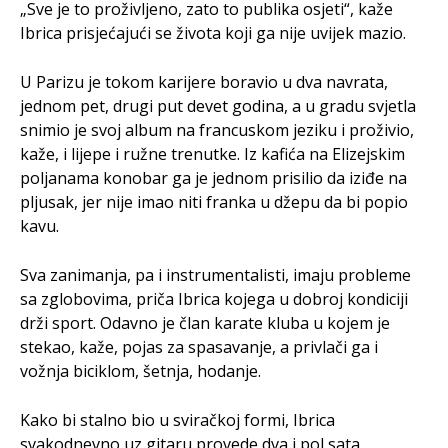
„Sve je to proživljeno, zato to publika osjeti“, kaže
Ibrica prisjećajući se života koji ga nije uvijek mazio.
U Parizu je tokom karijere boravio u dva navrata,
jednom pet, drugi put devet godina, a u gradu svjetla
snimio je svoj album na francuskom jeziku i proživio,
kaže, i lijepe i ružne trenutke. Iz kafića na Elizejskim
poljanama konobar ga je jednom prisilio da iziđe na
pljusak, jer nije imao niti franka u džepu da bi popio
kavu.
Sva zanimanja, pa i instrumentalisti, imaju probleme
sa zglobovima, priča Ibrica kojega u dobroj kondiciji
drži sport. Odavno je član karate kluba u kojem je
stekao, kaže, pojas za spasavanje, a privlači ga i
vožnja biciklom, šetnja, hodanje.
Kako bi stalno bio u sviračkoj formi, Ibrica
svakodnevno uz gitaru provede dva i pol sata.