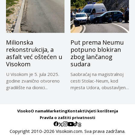
Milionska
Put prema Neumu
rekonstrukcija, a
potpuno blokiran
asfalt već oštećen u
zbog lančanog
Visokom
sudara
U Visokom je 5. jula 2025.
Saobraćaj na magistralnoj
godine zvanično otvoreno
cesti Stolac-Neum, kod
gradilište na dionici...
mjesta Udora, obustavljen
zbog nezgode, saopćeno...
Visoko
O nama
Marketing
Kontakt
Uvjeti korištenja
Pravila o zaštiti privatnosti
Copyright 2010-2026 Visokoin.com. Sva prava zadržana.