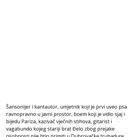
Šansonijer i kantautor, umjetnik koji je prvi uveo psa
ravnopravno u javni prostor, boem koji je vidio sjaj i
bijedu Pariza, kazivač vječnih stihova, gitarist i
vagabundo kojeg stariji brat Đelo zbog prejake
osobnosti nije htio primiti u Dubrovačke trubadure,