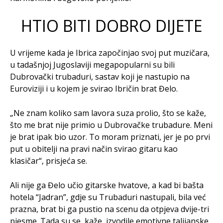
HTIO BITI DOBRO DIJETE
U vrijeme kada je Ibrica započinjao svoj put muzičara,
u tadašnjoj Jugoslaviji megapopularni su bili
Dubrovački trubaduri, sastav koji je nastupio na
Euroviziji i u kojem je svirao Ibričin brat Đelo.
„Ne znam koliko sam lavora suza prolio, što se kaže,
što me brat nije primio u Dubrovačke trubadure. Meni
je brat ipak bio uzor. To moram priznati, jer je po prvi
put u obitelji na pravi način svirao gitaru kao
klasičar“, prisjeća se.
Ali nije ga Đelo učio gitarske hvatove, a kad bi bašta
hotela “Jadran”, gdje su Trubaduri nastupali, bila već
prazna, brat bi ga pustio na scenu da otpjeva dvije-tri
pjesme. Tada su se, kaže, izvodile emotivne talijanske