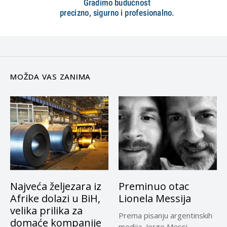
MOŽDA VAS ZANIMA
Najveća željezara iz
Preminuo otac
Afrike dolazi u BiH,
Lionela Messija
velika prilika za
Prema pisanju argentinskih
domaće kompanije
medija, Jorge Messi