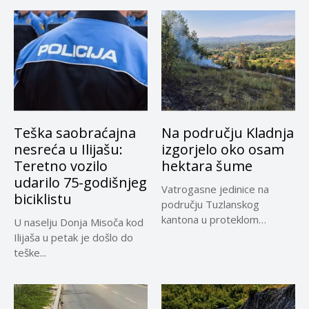
Teška saobraćajna
Na području Kladnja
nesreća u Ilijašu:
izgorjelo oko osam
Teretno vozilo
hektara šume
udarilo 75-godišnjeg
Vatrogasne jedinice na
biciklistu
području Tuzlanskog
kantona u proteklom
U naselju Donja Misoča kod
periodu imale su više...
Ilijaša u petak je došlo do
teške...