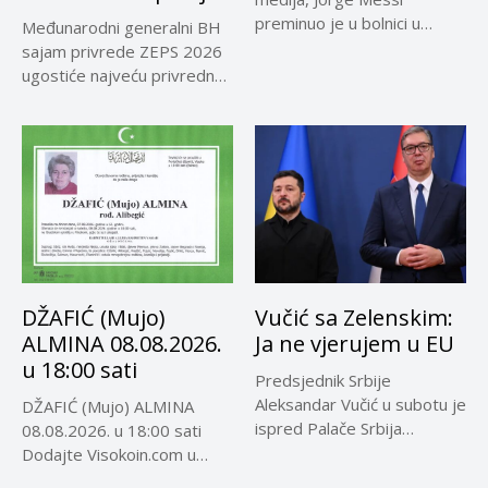
preminuo je u bolnici u
Međunarodni generalni BH
Rosariju...
sajam privrede ZEPS 2026
ugostiće najveću privrednu
delegaciju iz...
DŽAFIĆ (Mujo)
Vučić sa Zelenskim:
ALMINA 08.08.2026.
Ja ne vjerujem u EU
u 18:00 sati
Predsjednik Srbije
Aleksandar Vučić u subotu je
DŽAFIĆ (Mujo) ALMINA
ispred Palače Srbija
08.08.2026. u 18:00 sati
dočekao predsjednika...
Dodajte Visokoin.com u
omiljene izvore...