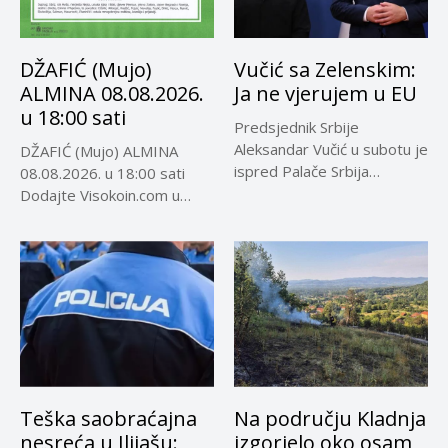
DŽAFIĆ (Mujo)
Vučić sa Zelenskim:
ALMINA 08.08.2026.
Ja ne vjerujem u EU
u 18:00 sati
Predsjednik Srbije
Aleksandar Vučić u subotu je
DŽAFIĆ (Mujo) ALMINA
ispred Palače Srbija
08.08.2026. u 18:00 sati
dočekao predsjednika...
Dodajte Visokoin.com u
omiljene izvore...
Teška saobraćajna
Na području Kladnja
nesreća u Ilijašu:
izgorjelo oko osam