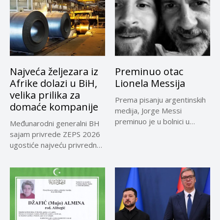
Najveća željezara iz
Preminuo otac
Afrike dolazi u BiH,
Lionela Messija
velika prilika za
Prema pisanju argentinskih
domaće kompanije
medija, Jorge Messi
preminuo je u bolnici u
Međunarodni generalni BH
Rosariju...
sajam privrede ZEPS 2026
ugostiće najveću privrednu
delegaciju iz...