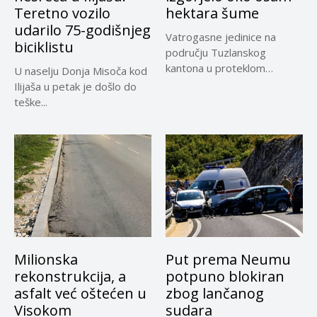
Teretno vozilo
hektara šume
udarilo 75-godišnjeg
Vatrogasne jedinice na
biciklistu
području Tuzlanskog
kantona u proteklom
U naselju Donja Misoča kod
periodu imale su više...
Ilijaša u petak je došlo do
teške...
Milionska
Put prema Neumu
rekonstrukcija, a
potpuno blokiran
asfalt već oštećen u
zbog lančanog
Visokom
sudara