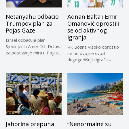
Netanyahu odbacio
Adnan Balta i Emir
Trumpov plan za
Omanović oprostili
Pojas Gaze
se od aktivnog
igranja
Izrael odbacuje plan
Sjedinjenih Američkih Država
RK Bosna Visoko oprostio
za postizanje mira u Pojasu
se od dvojice svojih
Gaze,...
dugogodišnjih igrača –
Adnana...
Jahorina prepuna
“Nenormalne su