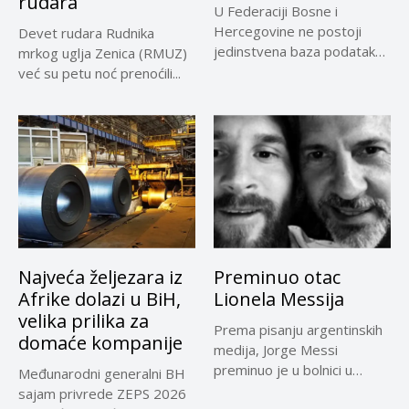
rudara
U Federaciji Bosne i
Hercegovine ne postoji
Devet rudara Rudnika
jedinstvena baza podataka
mrkog uglja Zenica (RMUZ)
o kontrolama,...
već su petu noć prenoćili...
Najveća željezara iz
Preminuo otac
Afrike dolazi u BiH,
Lionela Messija
velika prilika za
Prema pisanju argentinskih
domaće kompanije
medija, Jorge Messi
preminuo je u bolnici u
Međunarodni generalni BH
Rosariju...
sajam privrede ZEPS 2026