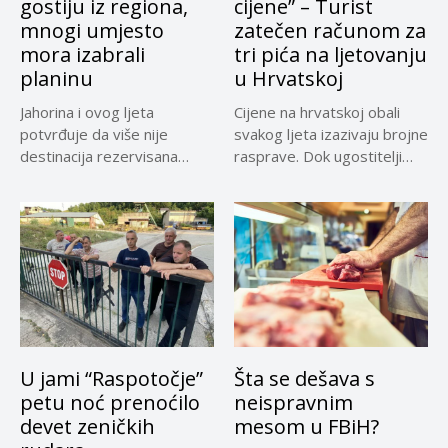
gostiju iz regiona,
cijene” – Turist
mnogi umjesto
zatečen računom za
mora izabrali
tri pića na ljetovanju
planinu
u Hrvatskoj
Jahorina i ovog ljeta
Cijene na hrvatskoj obali
potvrđuje da više nije
svakog ljeta izazivaju brojne
destinacija rezervisana
rasprave. Dok ugostitelji
samo za...
upozoravaju...
U jami “Raspotočje”
Šta se dešava s
petu noć prenoćilo
neispravnim
devet zeničkih
mesom u FBiH?