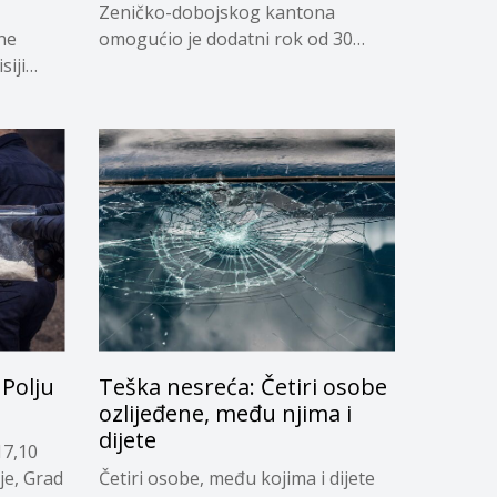
Zeničko-dobojskog kantona
ne
omogućio je dodatni rok od 30
siji
dana...
Polju
Teška nesreća: Četiri osobe
ozlijeđene, među njima i
dijete
17,10
je, Grad
Četiri osobe, među kojima i dijete