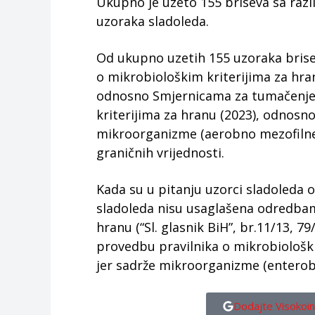
Ukupno je uzeto 155 briseva sa razli
uzoraka sladoleda.
Od ukupno uzetih 155 uzoraka brise
o mikrobiološkim kriterijima za hranu 
odnosno Smjernicama za tumačenje 
kriterijima za hranu (2023), odnosn
mikroorganizme (aerobno mezofilne b
graničnih vrijednosti.
Kada su u pitanju uzorci sladoleda 
sladoleda nisu usaglašena odredbam
hranu (“Sl. glasnik BiH”, br.11/13, 7
provedbu pravilnika o mikrobiološki
jer sadrže mikroorganizme (enterobak
Dodajte Visokoin