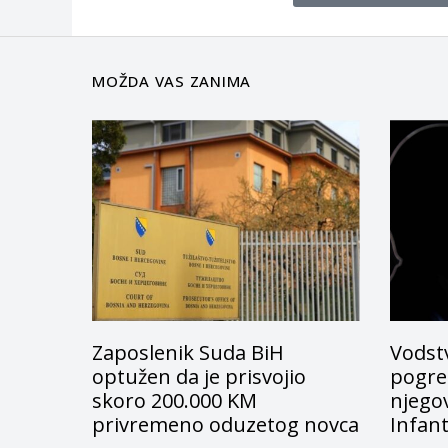
MOŽDA VAS ZANIMA
Zaposlenik Suda BiH
Vodstv
optužen da je prisvojio
pogreš
skoro 200.000 KM
njego
privremeno oduzetog novca
Infan