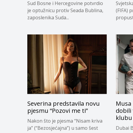
Sud Bosne i Hercegovine potvrdio
Svjetsk
je optužnicu protiv Seada Bublina,
(FIFA) p
zaposlenika Suda...
propuste
Severina predstavila novu
Musa 
pjesmu “Pozovi me ti”
dobili
klubu
Nakon što je pjesma “Nisam kriva
ja” (“Bezosjećajna”) u samo šest
Dubai B