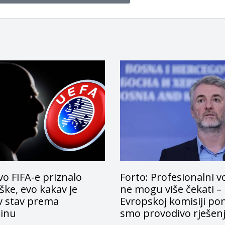
o FIFA-e priznalo
Forto: Profesionalni v
ke, evo kakav je
ne mogu više čekati –
v stav prema
Evropskoj komisiji pon
tinu
smo provodivo rješen