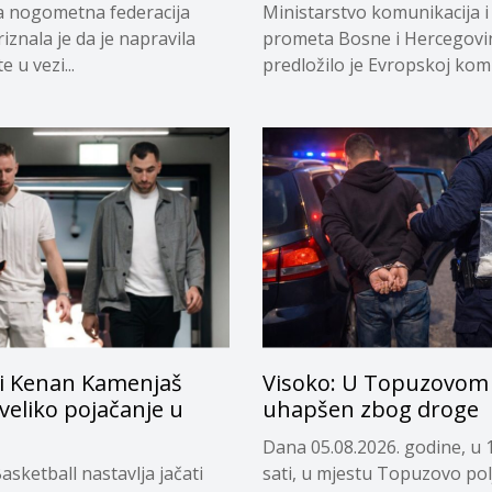
a nogometna federacija
Ministarstvo komunikacija i
riznala je da je napravila
prometa Bosne i Hercegovi
 u vezi...
predložilo je Evropskoj komi
privremeno...
i Kenan Kamenjaš
Visoko: U Topuzovom 
 veliko pojačanje u
uhapšen zbog droge
Dana 05.08.2026. godine, u 
asketball nastavlja jačati
sati, u mjestu Topuzovo pol