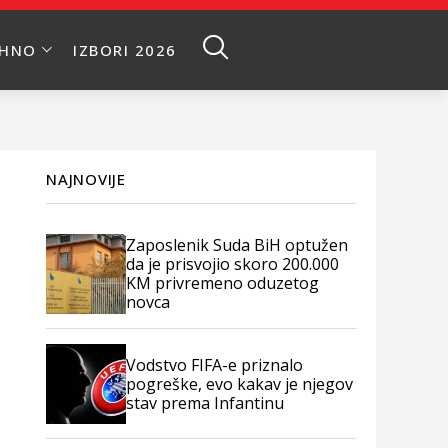
EHNO
IZBORI 2026
NAJNOVIJE
Zaposlenik Suda BiH optužen
da je prisvojio skoro 200.000
KM privremeno oduzetog
novca
Vodstvo FIFA-e priznalo
pogreške, evo kakav je njegov
stav prema Infantinu