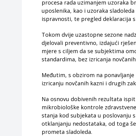
procesa rada uzimanjem uzoraka bri
uposlenika, kao i uzoraka sladoled
ispravnosti, te pregled deklaracija s
Tokom dvije uzastopne sezone nadzo
djelovali preventivno, izdajući rješe
mjere s ciljem da se subjektima om
standardima, bez izricanja novčanih 
Međutim, s obzirom na ponavljanje o
izricanju novčanih kazni i drugih z
Na osnovu dobivenih rezultata ispiti
mikrobiološke kontrole zdravstvene 
stanja kod subjekata u poslovanju s
otklanjanju nedostataka, od toga še
prometa sladoleda.