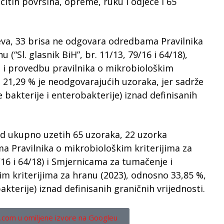
čitih površina, opreme, ruku i odjeće i 65
va, 33 brisa ne odgovara odredbama Pravilnika
(“Sl. glasnik BiH”, br. 11/13, 79/16 i 64/18),
i provedbu pravilnika o mikrobiološkim
o 21,29 % je neodgovarajućih uzoraka, jer sadrže
akterije i enterobakterije) iznad definisanih
od ukupno uzetih 65 uzoraka, 22 uzorka
a Pravilnika o mikrobiološkim kriterijima za
9/16 i 64/18) i Smjernicama za tumačenje i
m kriterijima za hranu (2023), odnosno 33,85 %,
terije) iznad definisanih graničnih vrijednosti.
.com u omiljene izvore na Googleu