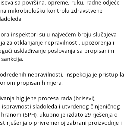
seva sa površina, opreme, ruku, radne odjeće
a na mikrobiološku kontrolu zdravstvene
ladoleda.
ra inspektori su u najvećem broju slučajeva
nja za otklanjanje nepravilnosti, upozorenja i
ogući usklađivanje poslovanja sa propisanim
sankcija.
dređenih nepravilnosti, inspekcija je pristupila
akonom propisanih mjera.
vanja higijene procesa rada (brisevi),
ispravnosti sladoleda i utvrđenog činjeničnog
 hranom (SPH), ukupno je izdato 29 rješenja o
st rješenja o privremenoj zabrani proizvodnje i