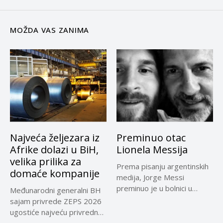
MOŽDA VAS ZANIMA
Najveća željezara iz
Preminuo otac
Afrike dolazi u BiH,
Lionela Messija
velika prilika za
Prema pisanju argentinskih
domaće kompanije
medija, Jorge Messi
preminuo je u bolnici u
Međunarodni generalni BH
Rosariju...
sajam privrede ZEPS 2026
ugostiće najveću privrednu
delegaciju iz...