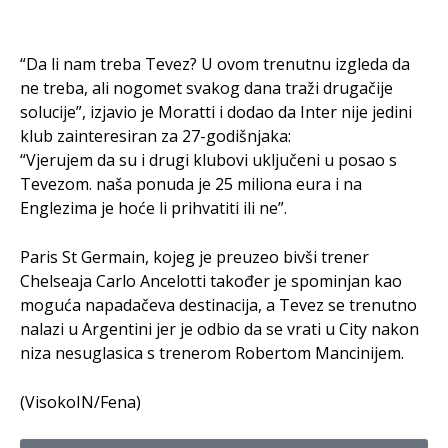
“Da li nam treba Tevez? U ovom trenutnu izgleda da
ne treba, ali nogomet svakog dana traži drugačije
solucije”, izjavio je Moratti i dodao da Inter nije jedini
klub zainteresiran za 27-godišnjaka:
“Vjerujem da su i drugi klubovi uključeni u posao s
Tevezom. naša ponuda je 25 miliona eura i na
Englezima je hoće li prihvatiti ili ne”.
Paris St Germain, kojeg je preuzeo bivši trener
Chelseaja Carlo Ancelotti također je spominjan kao
moguća napadačeva destinacija, a Tevez se trenutno
nalazi u Argentini jer je odbio da se vrati u City nakon
niza nesuglasica s trenerom Robertom Mancinijem.
(VisokoIN/Fena)