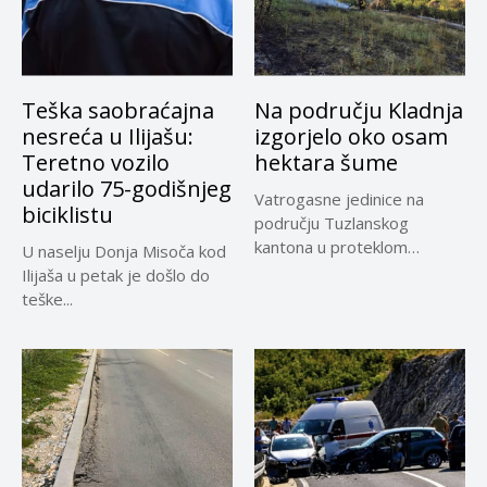
Teška saobraćajna
Na području Kladnja
nesreća u Ilijašu:
izgorjelo oko osam
Teretno vozilo
hektara šume
udarilo 75-godišnjeg
Vatrogasne jedinice na
biciklistu
području Tuzlanskog
kantona u proteklom
U naselju Donja Misoča kod
periodu imale su više...
Ilijaša u petak je došlo do
teške...