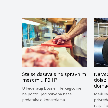
Šta se dešava s neispravnim
Najveć
mesom u FBiH?
dolazi
domać
U Federaciji Bosne i Hercegovine
ne postoji jedinstvena baza
Međuna
podataka o kontrolama,...
privred
najveću 