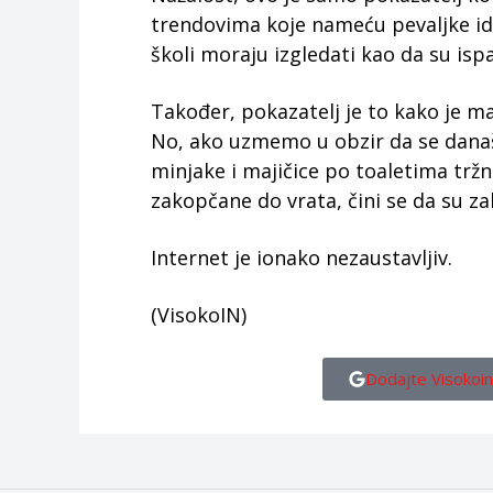
trendovima koje nameću pevaljke idi
školi moraju izgledati kao da su isp
Također, pokazatelj je to kako je ma
No, ako uzmemo u obzir da se današ
minjake i majičice po toaletima tržn
zakopčane do vrata, čini se da su zak
Internet je ionako nezaustavljiv.
(VisokoIN)
Dodajte Visokoin