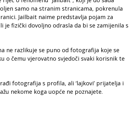
 riječ o fenomenu ”Jailbait”, koji je do sada
voljen samo na stranim stranicama, pokrenula
tranici. Jailbait naime predstavlja pojam za
i je fizički dovoljno odrasla da bi se zamijenila s
a ne razlikuje se puno od fotografija koje se
 o čemu vjerovatno svjedoči svaki korisnik te
i fotografija s profila, ali ‘lajkovi’ prijatelja i
prikažu nekome koga uopće ne poznajete.