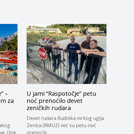
” –
U jami “Raspotočje” petu
om za
noć prenoćilo devet
u
zeničkih rudara
Devet rudara Rudnika mrkog uglja
vakog
Zenica (RMUZ) već su petu noć
ave. Dok
prenoćili...