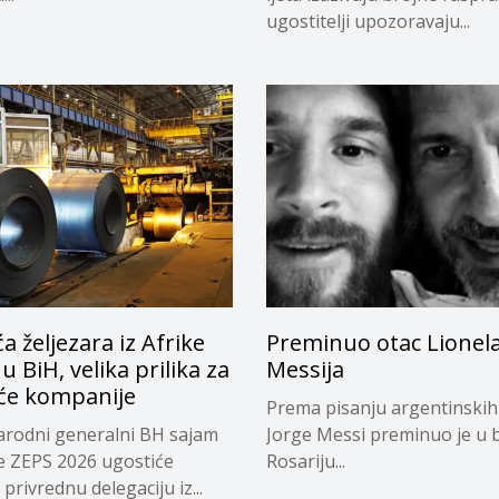
ugostitelji upozoravaju...
a željezara iz Afrike
Preminuo otac Lionel
 u BiH, velika prilika za
Messija
e kompanije
Prema pisanju argentinskih
rodni generalni BH sajam
Jorge Messi preminuo je u b
e ZEPS 2026 ugostiće
Rosariju...
privrednu delegaciju iz...