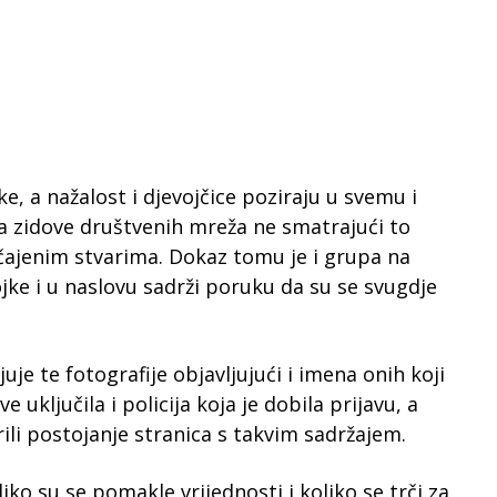
, a nažalost i djevojčice poziraju u svemu i
 na zidove društvenih mreža ne smatrajući to
ajenim stvarima. Dokaz tomu je i grupa na
jke i u naslovu sadrži poruku da su se svugdje
uje te fotografije objavljujući i imena onih koji
 uključila i policija koja je dobila prijavu, a
rili postojanje stranica s takvim sadržajem.
iko su se pomakle vrijednosti i koliko se trči za