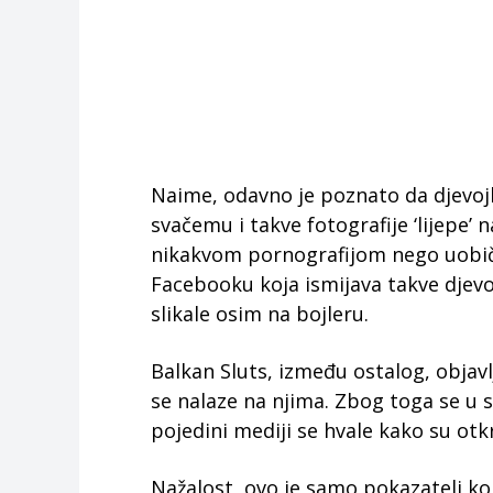
Naime, odavno je poznato da djevojke
svačemu i takve fotografije ‘lijepe’
nikakvom pornografijom nego uobič
Facebooku koja ismijava takve djevo
slikale osim na bojleru.
Balkan Sluts, između ostalog, objavlj
se nalaze na njima. Zbog toga se u sve
pojedini mediji se hvale kako su otk
Nažalost, ovo je samo pokazatelj kol