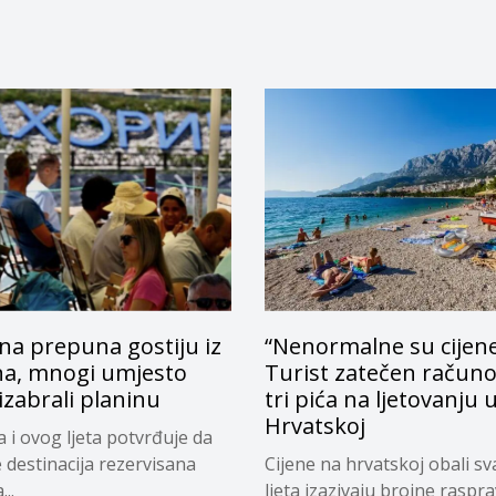
na prepuna gostiju iz
“Nenormalne su cijene
na, mnogi umjesto
Turist zatečen račun
zabrali planinu
tri pića na ljetovanju 
Hrvatskoj
a i ovog ljeta potvrđuje da
e destinacija rezervisana
Cijene na hrvatskoj obali s
..
ljeta izazivaju brojne raspr