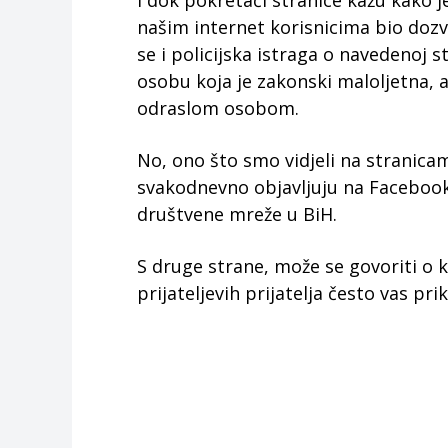
I dok pokretači stranice kažu kako je
našim internet korisnicima bio doz
se i policijska istraga o navedenoj s
osobu koja je zakonski maloljetna, al
odraslom osobom.
No, ono što smo vidjeli na stranicam
svakodnevno objavljuju na Facebooku
društvene mreže u BiH.
S druge strane, može se govoriti o krađ
prijateljevih prijatelja često vas 