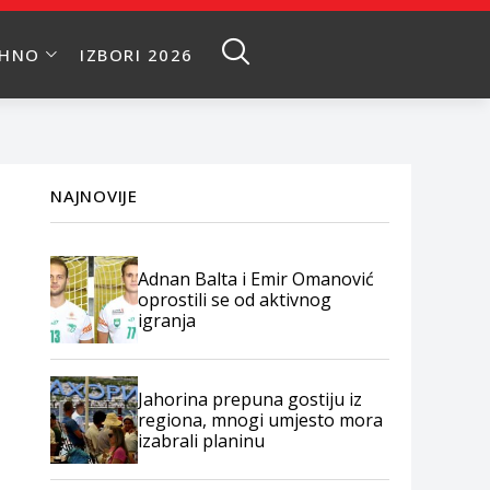
EHNO
IZBORI 2026
NAJNOVIJE
Adnan Balta i Emir Omanović
oprostili se od aktivnog
igranja
Jahorina prepuna gostiju iz
regiona, mnogi umjesto mora
izabrali planinu