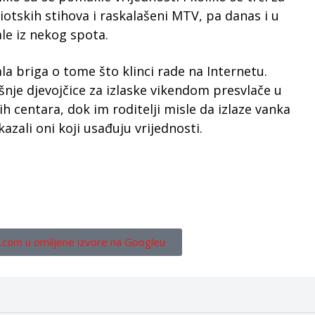
otskih stihova i raskalašeni MTV, pa danas i u
ale iz nekog spota.
la briga o tome što klinci rade na Internetu.
nje djevojčice za izlaske vikendom presvlače u
ih centara, dok im roditelji misle da izlaze vanka
azali oni koji usađuju vrijednosti.
.com u omiljene izvore na Googleu