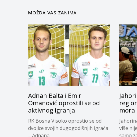
MOŽDA VAS ZANIMA
Adnan Balta i Emir
Jahori
Omanović oprostili se od
regio
aktivnog igranja
mora i
RK Bosna Visoko oprostio se od
Jahorin
dvojice svojih dugogodišnjih igrača
više nij
– Adnana...
samo za.