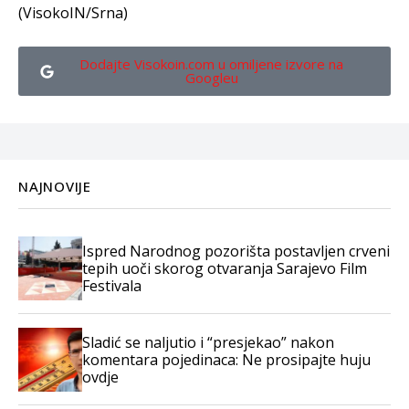
(VisokoIN/Srna)
Dodajte Visokoin.com u omiljene izvore na
Googleu
NAJNOVIJE
Ispred Narodnog pozorišta postavljen crveni
tepih uoči skorog otvaranja Sarajevo Film
Festivala
Sladić se naljutio i “presjekao” nakon
komentara pojedinaca: Ne prosipajte huju
ovdje