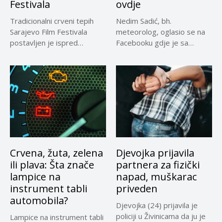
Festivala
ovdje
Tradicionalni crveni tepih
Nedim Sadić, bh.
Sarajevo Film Festivala
meteorolog, oglasio se na
postavljen je ispred
Facebooku gdje je sa
Narodnog pozrišta
pratiteljima...
Sarajevo,...
Crvena, žuta, zelena
Djevojka prijavila
ili plava: Šta znače
partnera za fizički
lampice na
napad, muškarac
instrument tabli
priveden
automobila?
Djevojka (24) prijavila je
policiji u Živinicama da ju je
Lampice na instrument tabli