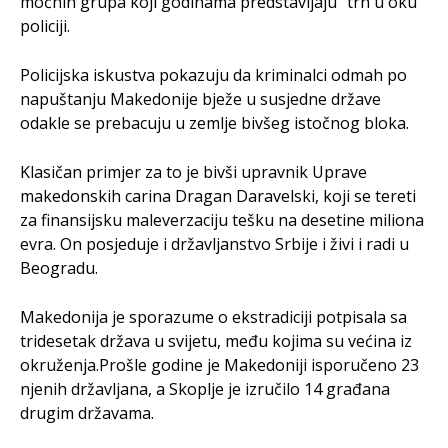
moćnih grupa koji godinama predstavljaju “trn u oku”
policiji.
Policijska iskustva pokazuju da kriminalci odmah po
napuštanju Makedonije bježe u susjedne države
odakle se prebacuju u zemlje bivšeg istočnog bloka.
Klasičan primjer za to je bivši upravnik Uprave
makedonskih carina Dragan Daravelski, koji se tereti
za finansijsku maleverzaciju tešku na desetine miliona
evra. On posjeduje i državljanstvo Srbije i živi i radi u
Beogradu.
Makedonija je sporazume o ekstradiciji potpisala sa
tridesetak država u svijetu, među kojima su većina iz
okruženja.Prošle godine je Makedoniji isporučeno 23
njenih državljana, a Skoplje je izručilo 14 građana
drugim državama.