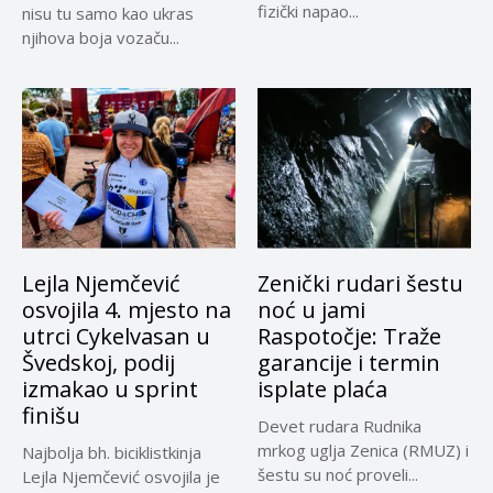
fizički napao...
nisu tu samo kao ukras
njihova boja vozaču...
Lejla Njemčević
Zenički rudari šestu
osvojila 4. mjesto na
noć u jami
utrci Cykelvasan u
Raspotočje: Traže
Švedskoj, podij
garancije i termin
izmakao u sprint
isplate plaća
finišu
Devet rudara Rudnika
mrkog uglja Zenica (RMUZ) i
Najbolja bh. biciklistkinja
šestu su noć proveli...
Lejla Njemčević osvojila je