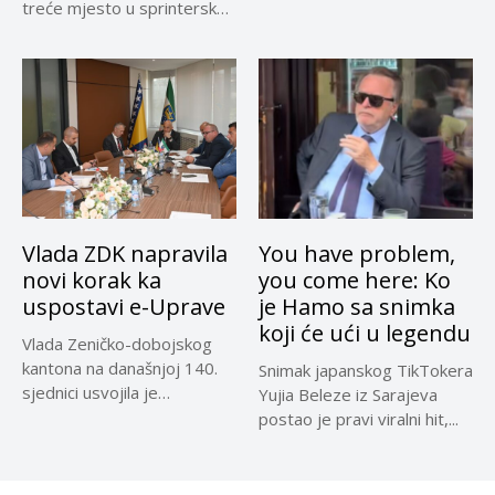
treće mjesto u sprinterskoj
klasifikaciji...
Vlada ZDK napravila
You have problem,
novi korak ka
you come here: Ko
uspostavi e-Uprave
je Hamo sa snimka
koji će ući u legendu
Vlada Zeničko-dobojskog
kantona na današnjoj 140.
Snimak japanskog TikTokera
sjednici usvojila je
Yujia Beleze iz Sarajeva
Informaciju Ministarstva za...
postao je pravi viralni hit,...