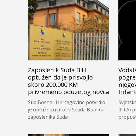
Zaposlenik Suda BiH
Vodstv
optužen da je prisvojio
pogreš
skoro 200.000 KM
njego
privremeno oduzetog novca
Infan
Sud Bosne i Hercegovine potvrdio
Svjetsk
je optužnicu protiv Seada Bublina,
(FIFA) p
zaposlenika Suda...
propuste