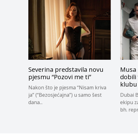
Severina predstavila novu
Musa 
pjesmu “Pozovi me ti”
dobili
klubu
Nakon što je pjesma “Nisam kriva
ja” (“Bezosjećajna”) u samo šest
Dubai B
dana...
ekipu z
bh. repr