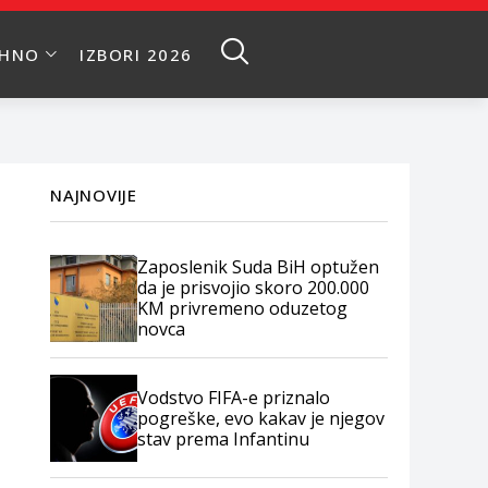
EHNO
IZBORI 2026
NAJNOVIJE
Zaposlenik Suda BiH optužen
da je prisvojio skoro 200.000
KM privremeno oduzetog
novca
Vodstvo FIFA-e priznalo
pogreške, evo kakav je njegov
stav prema Infantinu