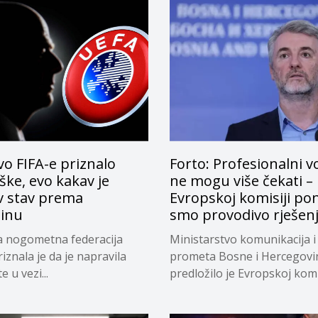
o FIFA-e priznalo
Forto: Profesionalni v
ke, evo kakav je
ne mogu više čekati –
v stav prema
Evropskoj komisiji pon
tinu
smo provodivo rješen
a nogometna federacija
Ministarstvo komunikacija i
riznala je da je napravila
prometa Bosne i Hercegovi
 u vezi...
predložilo je Evropskoj komi
privremeno...