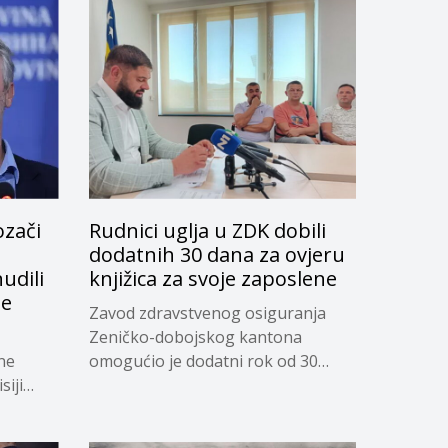
ozači
Rudnici uglja u ZDK dobili
dodatnih 30 dana za ovjeru
udili
knjižica za svoje zaposlene
je
Zavod zdravstvenog osiguranja
Zeničko-dobojskog kantona
ne
omogućio je dodatni rok od 30
siji
dana...