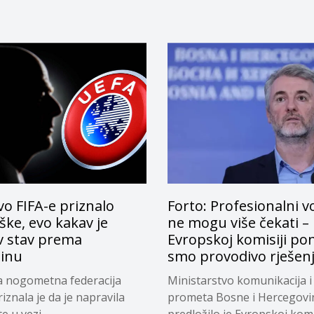
o FIFA-e priznalo
Forto: Profesionalni v
ke, evo kakav je
ne mogu više čekati –
v stav prema
Evropskoj komisiji pon
tinu
smo provodivo rješen
a nogometna federacija
Ministarstvo komunikacija i
riznala je da je napravila
prometa Bosne i Hercegovi
 u vezi...
predložilo je Evropskoj komi