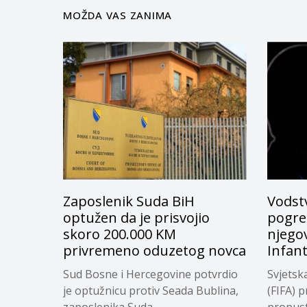
MOŽDA VAS ZANIMA
Zaposlenik Suda BiH
Vodstv
optužen da je prisvojio
pogreš
skoro 200.000 KM
njego
privremeno oduzetog novca
Infan
Sud Bosne i Hercegovine potvrdio
Svjetsk
je optužnicu protiv Seada Bublina,
(FIFA) p
zaposlenika Suda...
propuste