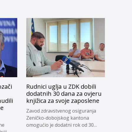
ozači
Rudnici uglja u ZDK dobili
dodatnih 30 dana za ovjeru
udili
knjižica za svoje zaposlene
je
Zavod zdravstvenog osiguranja
Zeničko-dobojskog kantona
ne
omogućio je dodatni rok od 30
siji
dana...