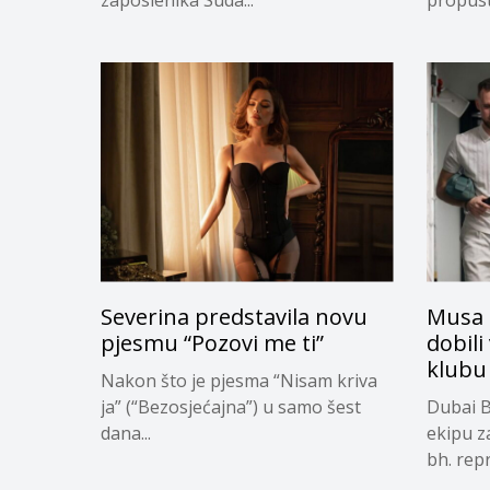
Severina predstavila novu
Musa 
pjesmu “Pozovi me ti”
dobili
klubu
Nakon što je pjesma “Nisam kriva
ja” (“Bezosjećajna”) u samo šest
Dubai B
dana...
ekipu z
bh. repr