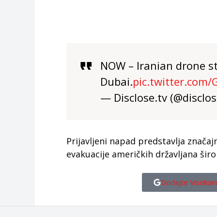
NOW – Iranian drone st
Dubai.
pic.twitter.com
— Disclose.tv (@disclo
Prijavljeni napad predstavlja značaj
evakuacije američkih državljana šir
Dodajte Visokoin