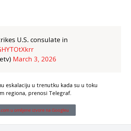
rikes U.S. consulate in
/GHYTOtXkrr
setv)
March 3, 2026
nu eskalaciju u trenutku kada su u toku
om regiona, prenosi Telegraf.
.com u omiljene izvore na Googleu