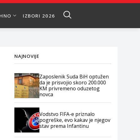
EHNO
IZBORI 2026
NAJNOVIJE
Zaposlenik Suda BiH optužen
da je prisvojio skoro 200.000
KM privremeno oduzetog
novca
Vodstvo FIFA-e priznalo
pogreške, evo kakav je njegov
stav prema Infantinu