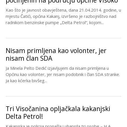
počinjenih na području općine Visoko
Kao što je javnost obavještena, dana 21.04.2014. godine, u
mjestu Čatići, općina Kakanj, izvršeno je razbojništvo nad
radnikom benzinske pumpe „Delta Petrol“, kojom...
Nisam primljena kao volonter, jer
nisam član SDA
Ja Minela Pelto Dedić izjavljujem da nisam primljena u
Općinu kao volonter, jer nisam podobnik i član SDA stranke.
Ja kao kćerka bivšeg...
Tri Visočanina opljačkala kakanjski
Delta Petrol!
Kakanjska je policija pronašla i uhapsila tri osobe – H.A.