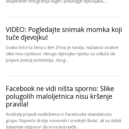
eksplicitnih fotografija nagih i polunagih djevojaka,
uglavnom...
VIDEO: Pogledajte snimak momka koji
tuče djevojku!
Svaka četvrta žena u BiH žrtva je nasilja. Nažalost ovakve
slike nisu rijetkost. Mnoge djevojke rijetko se odluče da
prijave policiji počinitelja, zbog...
Facebook ne vidi ništa sporno: Slike
polugolih maloljetnica nisu kršenje
pravila!
Roditelji prijavili nadležnima iz Facebooka skandaloznu
grupu ‘Najveće drolje osnovnih i srednjih škola’, ali su dobili
šokantan odgovor da ni na koji način...