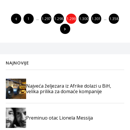
1
…
1.297
1.298
1.299
1.300
1.301
…
1.358
NAJNOVIJE
Najveća željezara iz Afrike dolazi u BiH,
velika prilika za domaće kompanije
Preminuo otac Lionela Messija