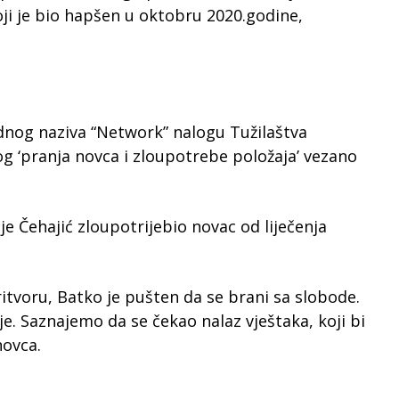
oji je bio hapšen u oktobru 2020.godine,
odnog naziva “Network” nalogu Tužilaštva
g ‘pranja novca i zloupotrebe položaja’ vezano
je Čehajić zloupotrijebio novac od liječenja
itvoru, Batko je pušten da se brani sa slobode.
je. Saznajemo da se čekao nalaz vještaka, koji bi
novca.