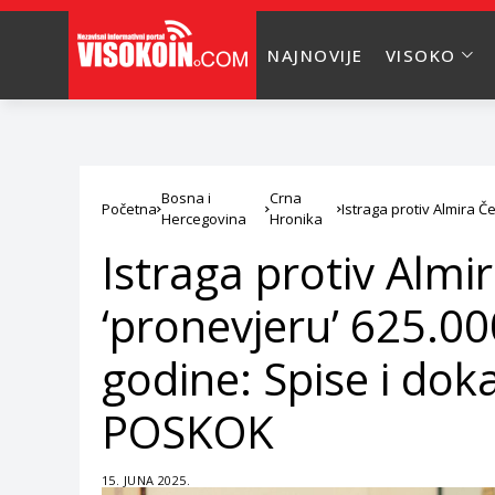
NAJNOVIJE
VISOKO
Bosna i
Crna
Početna
Istraga protiv Almira Če
Hercegovina
Hronika
dokaze na kraju preu
Istraga protiv Almi
‘pronevjeru’ 625.000
godine: Spise i do
POSKOK
15. JUNA 2025.