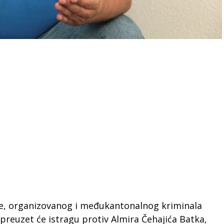
ije, organizovanog i međukantonalnog kriminala
reuzet će istragu protiv Almira Čehajića Batka,