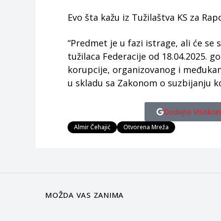
Evo šta kažu iz Tužilaštva KS za Rapo
“Predmet je u fazi istrage, ali će s
tužilaca Federacije od 18.04.2025. g
korupcije, organizovanog i međukan
u skladu sa Zakonom o suzbijanju ko
Dodajte Visokoin
Almir Čehajić
Otvorena Mreža
MOŽDA VAS ZANIMA