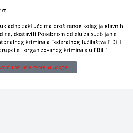
rt.
e sukladno zaključcima proširenog kolegija glavnih
odine, dostaviti Posebnom odjelu za suzbijanje
tonalnog kriminala Federalnog tužilaštva F BiH
rupcije i organizovanog kriminala u FBiH”.
.com u omiljene izvore na Googleu