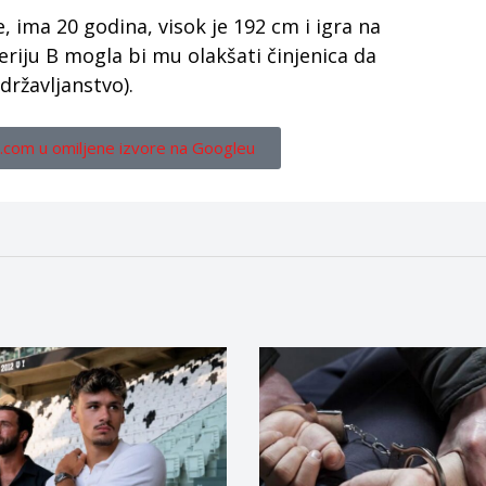
, ima 20 godina, visok je 192 cm i igra na
Seriju B mogla bi mu olakšati činjenica da
državljanstvo).
.com u omiljene izvore na Googleu