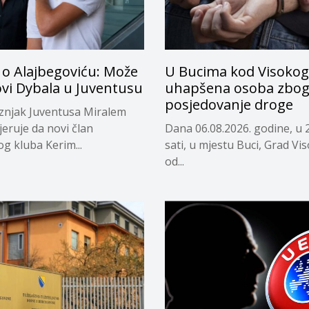
 o Alajbegoviću: Može
U Bucima kod Visokog
ovi Dybala u Juventusu
uhapšena osoba zbo
posjedovanje droge
eznjak Juventusa Miralem
jeruje da novi član
Dana 06.08.2026. godine, u 
og kluba Kerim...
sati, u mjestu Buci, Grad Vi
od...