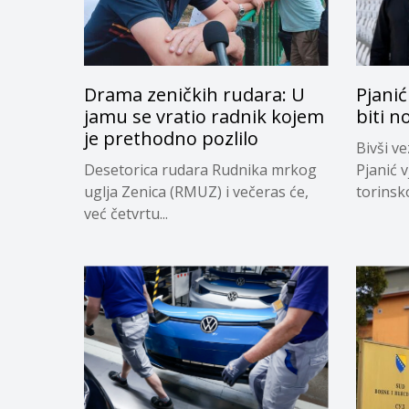
Drama zeničkih rudara: U
Pjanić
jamu se vratio radnik kojem
biti n
je prethodno pozlilo
Bivši v
Desetorica rudara Rudnika mrkog
Pjanić v
uglja Zenica (RMUZ) i večeras će,
torinsk
već četvrtu...