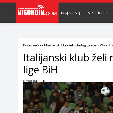
NAJNOVIJE
VISOKO
Početna
Sport
Italijanski klub želi mladog igrača iz Wwin lig
Italijanski klub žel
lige BiH
8 MJESECI PRIJE