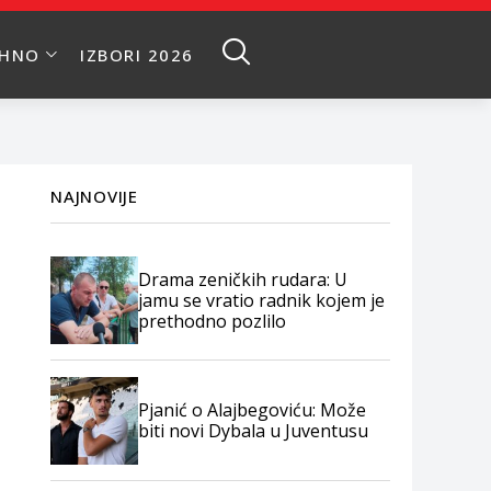
EHNO
IZBORI 2026
NAJNOVIJE
Drama zeničkih rudara: U
jamu se vratio radnik kojem je
prethodno pozlilo
Pjanić o Alajbegoviću: Može
biti novi Dybala u Juventusu