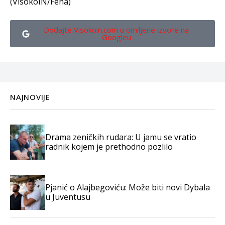
(VisokoIN/Fena)
Dodajte Visokoin.com u omiljene izvore na
Googleu
NAJNOVIJE
Drama zeničkih rudara: U jamu se vratio
radnik kojem je prethodno pozlilo
Pjanić o Alajbegoviću: Može biti novi Dybala
u Juventusu