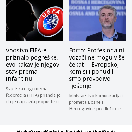
Vodstvo FIFA-e
Forto: Profesionalni
priznalo pogreške,
vozači ne mogu više
evo kakav je njegov
čekati – Evropskoj
stav prema
komisiji ponudili
Infantinu
smo provodivo
rješenje
Svjetska nogometna
federacija (FIFA) priznala je
Ministarstvo komunikacija i
da je napravila propuste u
prometa Bosne i
vezi...
Hercegovine predložilo je
Evropskoj komisiji
privremeno...
Visoko
O nama
Marketing
Kontakt
Uvjeti korištenja