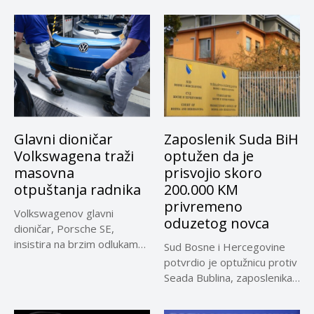
Glavni dioničar
Zaposlenik Suda BiH
Volkswagena traži
optužen da je
masovna
prisvojio skoro
otpuštanja radnika
200.000 KM
privremeno
Volkswagenov glavni
oduzetog novca
dioničar, Porsche SE,
insistira na brzim odlukama
Sud Bosne i Hercegovine
u sporu oko...
potvrdio je optužnicu protiv
Seada Bublina, zaposlenika
Suda...