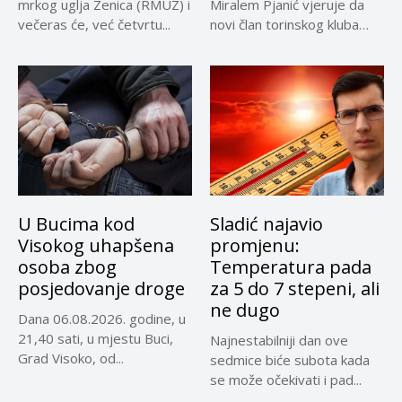
mrkog uglja Zenica (RMUZ) i
Miralem Pjanić vjeruje da
večeras će, već četvrtu...
novi član torinskog kluba
Kerim...
U Bucima kod
Sladić najavio
Visokog uhapšena
promjenu:
osoba zbog
Temperatura pada
posjedovanje droge
za 5 do 7 stepeni, ali
ne dugo
Dana 06.08.2026. godine, u
21,40 sati, u mjestu Buci,
Najnestabilniji dan ove
Grad Visoko, od...
sedmice biće subota kada
se može očekivati i pad...