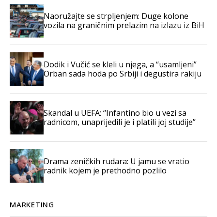
Naoružajte se strpljenjem: Duge kolone
vozila na graničnim prelazim na izlazu iz BiH
Dodik i Vučić se kleli u njega, a “usamljeni”
Orban sada hoda po Srbiji i degustira rakiju
Skandal u UEFA: “Infantino bio u vezi sa
radnicom, unaprijedili je i platili joj studije”
Drama zeničkih rudara: U jamu se vratio
radnik kojem je prethodno pozlilo
MARKETING