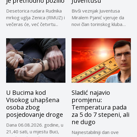
je prethodno pozlilo
Juventusu
Desetorica rudara Rudnika
Bivši veznjak Juventusa
mrkog uglja Zenica (RMUZ) i
Miralem Pjanić vjeruje da
večeras će, već četvrtu...
novi član torinskog kluba
Kerim...
U Bucima kod
Sladić najavio
Visokog uhapšena
promjenu:
osoba zbog
Temperatura pada
posjedovanje droge
za 5 do 7 stepeni, ali
ne dugo
Dana 06.08.2026. godine, u
21,40 sati, u mjestu Buci,
Najnestabilniji dan ove