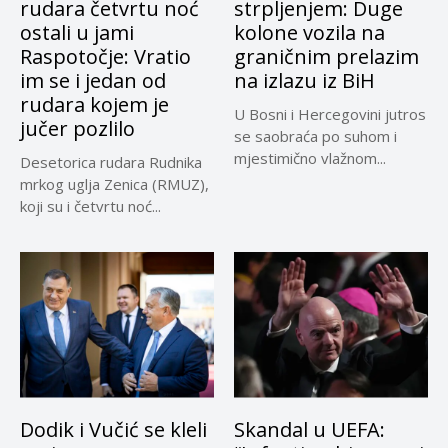
rudara četvrtu noć
strpljenjem: Duge
ostali u jami
kolone vozila na
Raspotočje: Vratio
graničnim prelazim
im se i jedan od
na izlazu iz BiH
rudara kojem je
U Bosni i Hercegovini jutros
jučer pozlilo
se saobraća po suhom i
mjestimično vlažnom...
Desetorica rudara Rudnika
mrkog uglja Zenica (RMUZ),
koji su i četvrtu noć...
Dodik i Vučić se kleli
Skandal u UEFA: