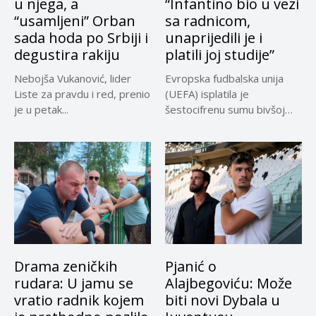
u njega, a
“Infantino bio u vezi
“usamljeni” Orban
sa radnicom,
sada hoda po Srbiji i
unaprijedili je i
degustira rakiju
platili joj studije”
Nebojša Vukanović, lider
Evropska fudbalska unija
Liste za pravdu i red, prenio
(UEFA) isplatila je
je u petak...
šestocifrenu sumu bivšoj
radnici za koju...
Drama zeničkih
Pjanić o
rudara: U jamu se
Alajbegoviću: Može
vratio radnik kojem
biti novi Dybala u