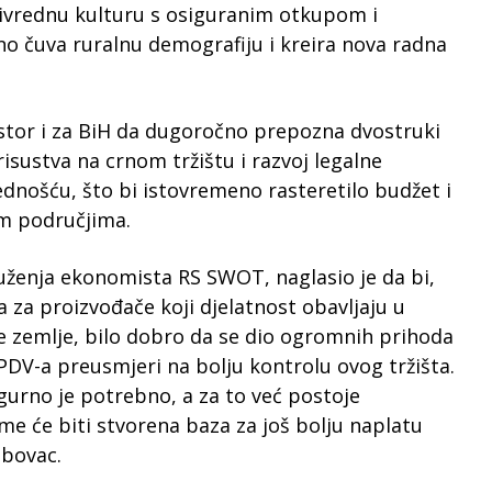
rivrednu kulturu s osiguranim otkupom i
o čuva ruralnu demografiju i kreira nova radna
stor i za BiH da dugoročno prepozna dvostruki
isustva na crnom tržištu i razvoj legalne
dnošću, što bi istovremeno rasteretilo budžet i
im područjima.
uženja ekonomista RS SWOT, naglasio je da bi,
a za proizvođače koji djelatnost obavljaju u
 zemlje, bilo dobro da se dio ogromnih prihoda
PDV-a preusmjeri na bolju kontrolu ovog tržišta.
gurno je potrebno, a za to već postoje
me će biti stvorena baza za još bolju naplatu
abovac.