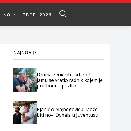
EHNO
IZBORI 2026
NAJNOVIJE
Drama zeničkih rudara: U
jamu se vratio radnik kojem je
prethodno pozlilo
Pjanić o Alajbegoviću: Može
biti novi Dybala u Juventusu