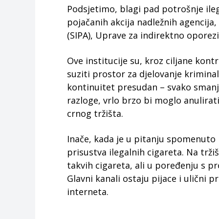
Podsjetimo, blagi pad potrošnje ilega
pojačanih akcija nadležnih agencija, 
(SIPA), Uprave za indirektno oporezi
Ove institucije su, kroz ciljane kont
suziti prostor za djelovanje krimina
kontinuitet presudan – svako smanje
razloge, vrlo brzo bi moglo anulirat
crnog tržišta.
Inače, kada je u pitanju spomenuto 
prisustva ilegalnih cigareta. Na trži
takvih cigareta, ali u poređenju s p
Glavni kanali ostaju pijace i ulični
interneta.