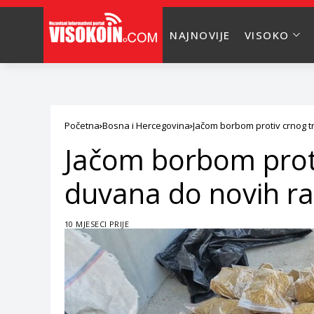
NAJNOVIJE
VISOKO
Početna
Bosna i Hercegovina
Jačom borbom protiv crnog t
Jačom borbom proti
duvana do novih ra
10 MJESECI PRIJE