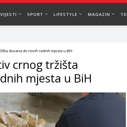
VIJESTI
SPORT
LIFESTYLE
MAGAZIN
T
ržišta duvana do novih radnih mjesta u BiH
v crnog tržišta
dnih mjesta u BiH