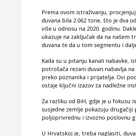
Prema ovom istraživanju, procjenjuj
duvana bila 2.062 tone, što je dva o
više u odnosu na 2020. godinu. Dakl
ukazuje na zaključak da na našem t
duvana te da u tom segmentu i dalje
Kada su u pitanju kanali nabavke, is
potrošača rezani duvan nabavlja na 
preko poznanika i prijatelja. Ovi p
ostaje ključni izazov za nadležne inst
Za razliku od BiH, gdje je u fokusu is
susjedne zemlje pokazuju drugačiji p
poljoprivrednu i izvozno poslovnu g
U Hrvatskoj je, treba naglasiti, duv