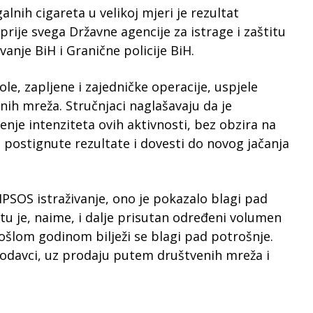
lnih cigareta u velikoj mjeri je rezultat
prije svega Državne agencije za istrage i zaštitu
vanje BiH i Granične policije BiH.
role, zapljene i zajedničke operacije, uspjele
lnih mreža. Stručnjaci naglašavaju da je
nje intenziteta ovih aktivnosti, bez obzira na
i postignute rezultate i dovesti do novog jačanja
IPSOS istraživanje, ono je pokazalo blagi pad
štu je, naime, i dalje prisutan određeni volumen
rošlom godinom bilježi se blagi pad potrošnje.
 prodavci, uz prodaju putem društvenih mreža i