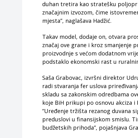
duhan tretira kao stratešku poljop
značajnim izvozom, čime istovremen
mjesta”, naglašava Hadžić.
Takav model, dodaje on, otvara pro
značaj ove grane i kroz smanjenje pr
proizvodnje s većom dodatnom vrije
podstaklo ekonomski rast u ruraln
Saša Grabovac, izvršni direktor Udr
radi stvaranja fer uslova priređivanj
skladu sa zakonskim odredbama ove
koje BiH prikupi po osnovu akciza i 
“Uređenje tržišta rezanog duvana si
preduslovi u finansijskom smislu. Ti
budžetskih prihoda”, pojašnjava Gr