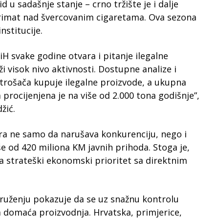
 u sadašnje stanje – crno tržište je i dalje
 primat nad švercovanim cigaretama. Ova sezona
nstitucije.
 svake godine otvara i pitanje ilegalne
ježi visok nivo aktivnosti. Dostupne analize i
trošača kupuje ilegalne proizvode, a ukupna
procijenjena je na više od 2.000 tona godišnje”,
žić.
ra ne samo da narušava konkurenciju, nego i
e od 420 miliona KM javnih prihoda. Stoga je,
a strateški ekonomski prioritet sa direktnim
kruženju pokazuje da se uz snažnu kontrolu
va domaća proizvodnja. Hrvatska, primjerice,