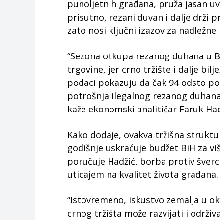
punoljetnih građana, pruža jasan uvid
prisutno, rezani duvan i dalje drži
zato nosi ključni izazov za nadležne i
“Sezona otkupa rezanog duhana u BiH
trgovine, jer crno tržište i dalje bil
podaci pokazuju da čak 94 odsto po
potrošnja ilegalnog rezanog duhana 
kaže ekonomski analitičar Faruk Had
Kako dodaje, ovakva tržišna struktu
godišnje uskraćuje budžet BiH za viš
poručuje Hadžić, borba protiv šverc
uticajem na kvalitet života građana.
“Istovremeno, iskustvo zemalja u o
crnog tržišta može razvijati i održi