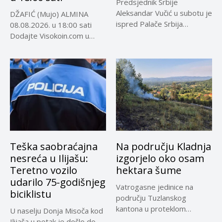
Predsjednik Srbije
Aleksandar Vučić u subotu je
DŽAFIĆ (Mujo) ALMINA
ispred Palače Srbija
08.08.2026. u 18:00 sati
dočekao predsjednika...
Dodajte Visokoin.com u
omiljene izvore...
Teška saobraćajna
Na području Kladnja
nesreća u Ilijašu:
izgorjelo oko osam
Teretno vozilo
hektara šume
udarilo 75-godišnjeg
Vatrogasne jedinice na
biciklistu
području Tuzlanskog
kantona u proteklom
U naselju Donja Misoča kod
periodu imale su više...
Ilijaša u petak je došlo do