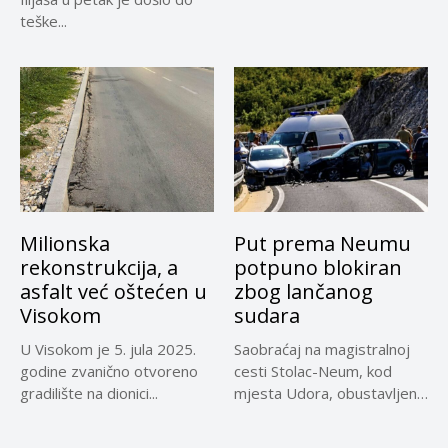
teške...
Milionska
Put prema Neumu
rekonstrukcija, a
potpuno blokiran
asfalt već oštećen u
zbog lančanog
Visokom
sudara
U Visokom je 5. jula 2025.
Saobraćaj na magistralnoj
godine zvanično otvoreno
cesti Stolac-Neum, kod
gradilište na dionici...
mjesta Udora, obustavljen
zbog nezgode, saopćeno...