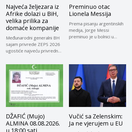
Najveća željezara iz
Preminuo otac
Afrike dolazi u BiH,
Lionela Messija
velika prilika za
Prema pisanju argentinskih
domaće kompanije
medija, Jorge Messi
preminuo je u bolnici u
Međunarodni generalni BH
Rosariju...
sajam privrede ZEPS 2026
ugostiće najveću privrednu
delegaciju iz...
DŽAFIĆ (Mujo)
Vučić sa Zelenskim:
ALMINA 08.08.2026.
Ja ne vjerujem u EU
u 18:00 sati