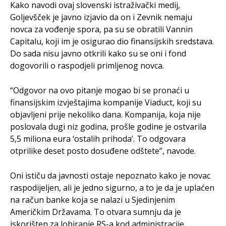
Kako navodi ovaj slovenski istraživački medij,
Goljevšček je javno izjavio da on i Zevnik nemaju
novca za vođenje spora, pa su se obratili Vannin
Capitalu, koji im je osigurao dio finansijskih sredstava.
Do sada nisu javno otkrili kako su se oni i fond
dogovorili o raspodjeli primljenog novca.
“Odgovor na ovo pitanje mogao bi se pronaći u
finansijskim izvještajima kompanije Viaduct, koji su
objavljeni prije nekoliko dana. Kompanija, koja nije
poslovala dugi niz godina, prošle godine je ostvarila
5,5 miliona eura ‘ostalih prihoda’. To odgovara
otprilike deset posto dosuđene odštete”, navode.
Oni ističu da javnosti ostaje nepoznato kako je novac
raspodijeljen, ali je jedno sigurno, a to je da je uplaćen
na račun banke koja se nalazi u Sjedinjenim
Američkim Državama. To otvara sumnju da je
iskorišten za lobiranje RS-a kod administracije