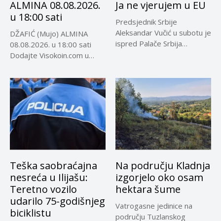
ALMINA 08.08.2026.
Ja ne vjerujem u EU
u 18:00 sati
Predsjednik Srbije
Aleksandar Vučić u subotu je
DŽAFIĆ (Mujo) ALMINA
ispred Palače Srbija
08.08.2026. u 18:00 sati
dočekao predsjednika...
Dodajte Visokoin.com u
omiljene izvore...
Teška saobraćajna
Na području Kladnja
nesreća u Ilijašu:
izgorjelo oko osam
Teretno vozilo
hektara šume
udarilo 75-godišnjeg
Vatrogasne jedinice na
biciklistu
području Tuzlanskog