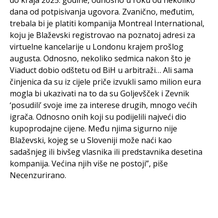
do kraja 2025. godine, odnosno u roku od nekoliko
dana od potpisivanja ugovora. Zvanično, međutim,
trebala bi je platiti kompanija Montreal International,
koju je Blaževski registrovao na poznatoj adresi za
virtuelne kancelarije u Londonu krajem prošlog
augusta. Odnosno, nekoliko sedmica nakon što je
Viaduct dobio odštetu od BiH u arbitraži… Ali sama
činjenica da su iz cijele priče izvukli samo milion eura
mogla bi ukazivati na to da su Goljevšček i Zevnik
‘posudili’ svoje ime za interese drugih, mnogo većih
igrača. Odnosno onih koji su podijelili najveći dio
kupoprodajne cijene. Među njima sigurno nije
Blaževski, kojeg se u Sloveniji može naći kao
sadašnjeg ili bivšeg vlasnika ili predstavnika desetina
kompanija. Većina njih više ne postoji”, piše
Necenzurirano.