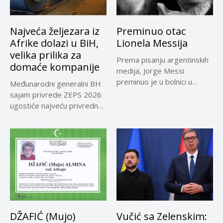
Najveća željezara iz
Preminuo otac
Afrike dolazi u BiH,
Lionela Messija
velika prilika za
Prema pisanju argentinskih
domaće kompanije
medija, Jorge Messi
preminuo je u bolnici u
Međunarodni generalni BH
Rosariju...
sajam privrede ZEPS 2026
ugostiće najveću privrednu
delegaciju iz...
DŽAFIĆ (Mujo)
Vučić sa Zelenskim: