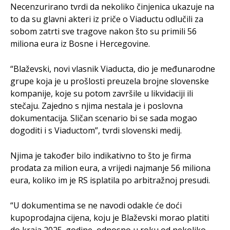
Necenzurirano tvrdi da nekoliko činjenica ukazuje na
to da su glavni akteri iz priče o Viaductu odlučili za
sobom zatrti sve tragove nakon što su primili 56
miliona eura iz Bosne i Hercegovine.
“Blaževski, novi vlasnik Viaducta, dio je međunarodne
grupe koja je u prošlosti preuzela brojne slovenske
kompanije, koje su potom završile u likvidaciji ili
stečaju. Zajedno s njima nestala je i poslovna
dokumentacija. Sličan scenario bi se sada mogao
dogoditi i s Viaductom”, tvrdi slovenski medij.
Njima je također bilo indikativno to što je firma
prodata za milion eura, a vrijedi najmanje 56 miliona
eura, koliko im je RS isplatila po arbitražnoj presudi.
“U dokumentima se ne navodi odakle će doći
kupoprodajna cijena, koju je Blaževski morao platiti