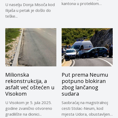
kantona u proteklom
U naselju Donja Misoča kod
periodu imale su više...
Ilijaša u petak je došlo do
teške...
Milionska
Put prema Neumu
rekonstrukcija, a
potpuno blokiran
asfalt već oštećen u
zbog lančanog
Visokom
sudara
U Visokom je 5. jula 2025.
Saobraćaj na magistralnoj
godine zvanično otvoreno
cesti Stolac-Neum, kod
gradilište na dionici...
mjesta Udora, obustavljen