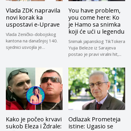
Vlada ZDK napravila
You have problem,
novi korak ka
you come here: Ko
uspostavi e-Uprave
je Hamo sa snimka
koji će ući u legendu
Vlada Zeničko-dobojskog
kantona na današnjoj 140.
Snimak japanskog TikTokera
sjednici usvojila je
Yujia Beleze iz Sarajeva
Informaciju Ministarstva za...
postao je pravi viralni hit,...
Kako je počeo krvavi
Odlazak Prometeja
sukob Eleza i Ždrale:
istine: Ugasio se