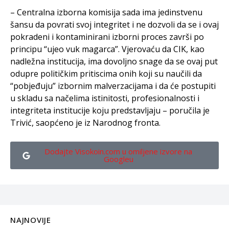
– Centralna izborna komisija sada ima jedinstvenu
šansu da povrati svoj integritet i ne dozvoli da se i ovaj
pokradeni i kontaminirani izborni proces završi po
principu “ujeo vuk magarca”. Vjerovaću da CIK, kao
nadležna institucija, ima dovoljno snage da se ovaj put
odupre političkim pritiscima onih koji su naučili da
“pobjeđuju” izbornim malverzacijama i da će postupiti
u skladu sa načelima istinitosti, profesionalnosti i
integriteta institucije koju predstavljaju – poručila je
Trivić, saopćeno je iz Narodnog fronta.
Dodajte Visokoin.com u omiljene izvore na
Googleu
NAJNOVIJE