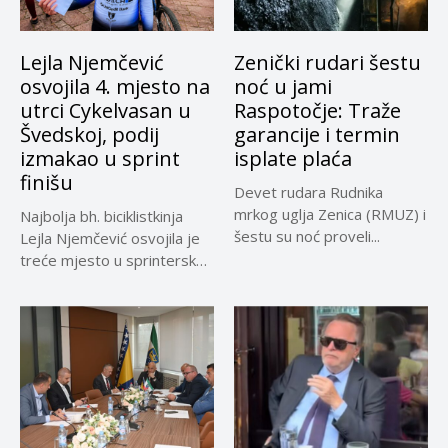
Lejla Njemčević
Zenički rudari šestu
osvojila 4. mjesto na
noć u jami
utrci Cykelvasan u
Raspotočje: Traže
Švedskoj, podij
garancije i termin
izmakao u sprint
isplate plaća
finišu
Devet rudara Rudnika
mrkog uglja Zenica (RMUZ) i
Najbolja bh. biciklistkinja
šestu su noć proveli...
Lejla Njemčević osvojila je
treće mjesto u sprinterskoj
klasifikaciji...