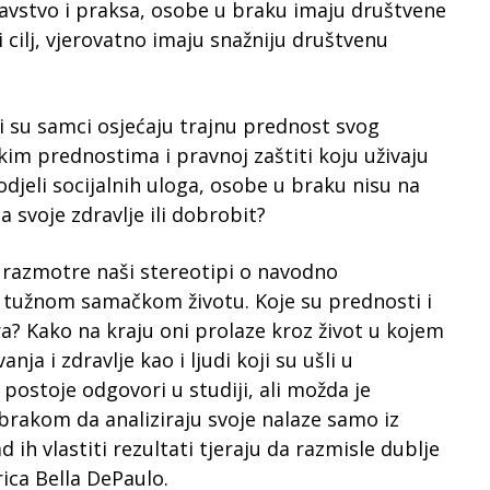
vstvo i praksa, osobe u braku imaju društvene
 cilj, vjerovatno imaju snažniju društvenu
i su samci osjećaju trajnu prednost svog
im prednostima i pravnoj zaštiti koju uživaju
odjeli socijalnih uloga, osobe u braku nisu na
za svoje zdravlje ili dobrobit?
o razmotre naši stereotipi o navodno
tužnom samačkom životu. Koje su prednosti i
era? Kako na kraju oni prolaze kroz život u kojem
ja i zdravlje kao i ljudi koji su ušli u
 postoje odgovori u studiji, ali možda je
brakom da analiziraju svoje nalaze samo iz
 ih vlastiti rezultati tjeraju da razmisle dublje
ica Bella DePaulo.