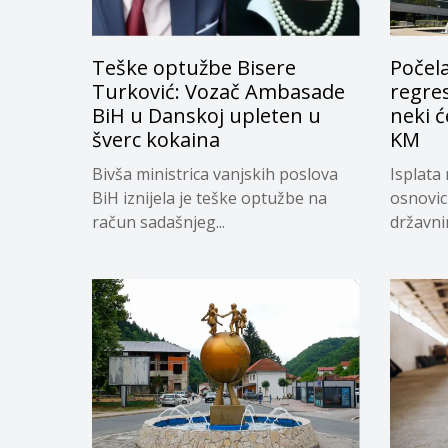
Teške optužbe Bisere
Počela
Turković: Vozač Ambasade
regres
BiH u Danskoj upleten u
neki ć
šverc kokaina
KM
Bivša ministrica vanjskih poslova
Isplata 
BiH iznijela je teške optužbe na
osnovic
račun sadašnjeg...
državnim