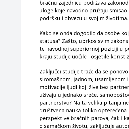
bračnu zajednicu podržava zakonoda
uloge koje navodno pružaju smisao i
podršku i obvezu u svojim životima.
Kako se onda dogodilo da osobe koj
statusa? Zašto, uprkos svim zakonsk
te navodnoj superiornoj poziciji u p
kraju studije uočile i osjetile korist 
Zaključci studije traže da se ponov
siromašnom, jadnom, usamljenom i 
motivacije ljudi koji žive bez partn
uživaju u jednako sreće, samopoštovan
partnerstvo? Na ta velika pitanja ne
društvena nauka toliko opterećena 
perspektive bračnih parova, čak i kad
o samačkom životu, zaključuje autor