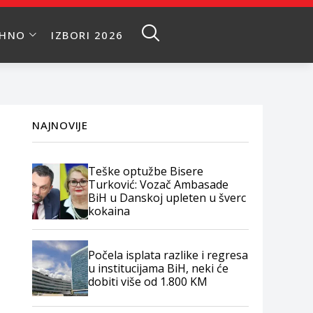
EHNO
IZBORI 2026
NAJNOVIJE
Teške optužbe Bisere
Turković: Vozač Ambasade
BiH u Danskoj upleten u šverc
kokaina
Počela isplata razlike i regresa
u institucijama BiH, neki će
dobiti više od 1.800 KM