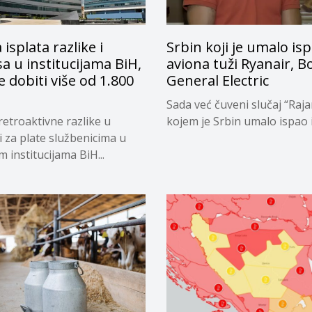
 isplata razlike i
Srbin koji je umalo isp
a u institucijama BiH,
aviona tuži Ryanair, B
e dobiti više od 1.800
General Electric
Sada već čuveni slučaj “Raja
retroaktivne razlike u
kojem je Srbin umalo ispao iz
i za plate službenicima u
 institucijama BiH...