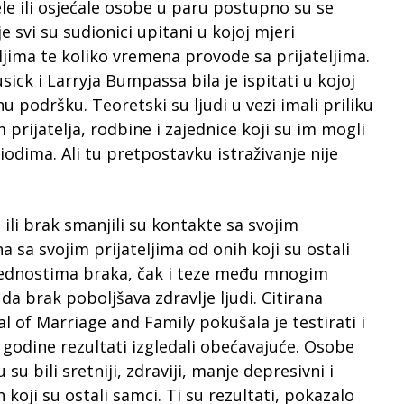
jele ili osjećale osobe u paru postupno su se
e svi su sudionici upitani u kojoj mjeri
ljima te koliko vremena provode sa prijateljima.
sick i Larryja Bumpassa bila je ispitati u kojoj
u podršku. Teoretski su ljudi u vezi imali priliku
rijatelja, rodbine i zajednice koji su im mogli
odima. Ali tu pretpostavku istraživanje nije
 ili brak smanjili su kontakte sa svojim
a sa svojim prijateljima od onih koji su ostali
ednostima braka, čak i teze među mnogim
a brak poboljšava zdravlje ljudi. Citirana
l of Marriage and Family pokušala je testirati i
i godine rezultati izgledali obećavajuće. Osobe
 su bili sretniji, zdraviji, manje depresivni i
koji su ostali samci. Ti su rezultati, pokazalo