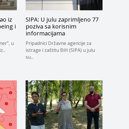
ao iz
SIPA: U julu zaprimljeno 77
oeing i
poziva sa korisnim
informacijama
ner”, u
Pripadnici Državne agencije za
...
istrage i zaštitu BiH (SIPA) u julu
su...