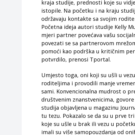
kraja studije, prednosti koje su vid
istopile. Na početku i na kraju studij
održavaju kontakte sa svojim rodite
Početna ideja autori studije Kelly Mu
mjeri partner povećava vašu socijaln
povezati se sa partnerovom mrežom p
pomoći kao podrška u kritičnim peri
potvrdilo, prenosi Tportal.
Umjesto toga, oni koji su ušli u vezu
roditeljima i provodili manje vremen
sami. Konvencionalna mudrost o pr
društvenim znanstvenicima, govore d
studija objavljena u magazinu Journa
tu tezu. Pokazalo se da su u prve tr
koje su ušle u brak ili vezu u početku
imali su više samopouzdanja od onih 