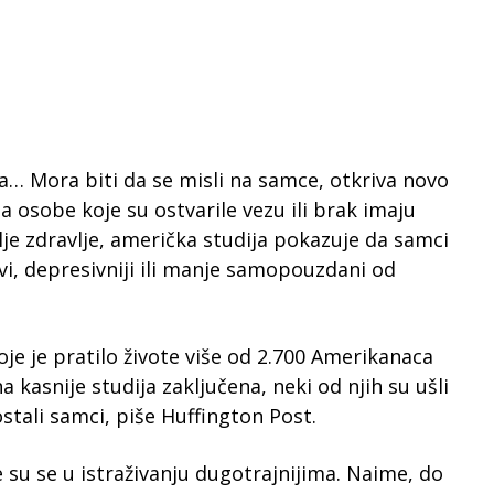
ota… Mora biti da se misli na samce, otkriva novo
da osobe koje su ostvarile vezu ili brak imaju
lje zdravlje, američka studija pokazuje da samci
vi, depresivniji ili manje samopouzdani od
oje je pratilo živote više od 2.700 Amerikanaca
ina kasnije studija zaključena, neki od njih su ušli
 ostali samci, piše Huffington Post.
su se u istraživanju dugotrajnijima. Naime, do