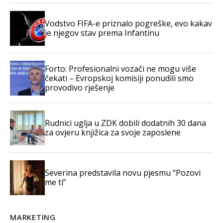
Vodstvo FIFA-e priznalo pogreške, evo kakav
je njegov stav prema Infantinu
Forto: Profesionalni vozači ne mogu više
čekati – Evropskoj komisiji ponudili smo
provodivo rješenje
Rudnici uglja u ZDK dobili dodatnih 30 dana
za ovjeru knjižica za svoje zaposlene
Severina predstavila novu pjesmu “Pozovi
me ti”
MARKETING