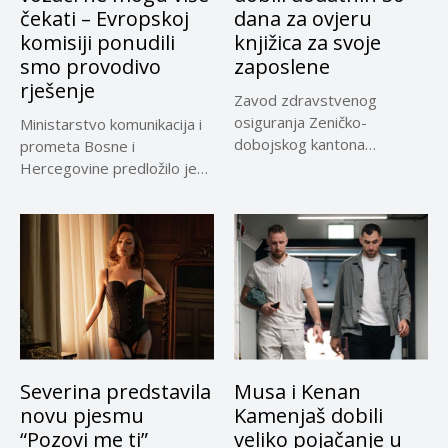
čekati – Evropskoj
dana za ovjeru
komisiji ponudili
knjižica za svoje
smo provodivo
zaposlene
rješenje
Zavod zdravstvenog
osiguranja Zeničko-
Ministarstvo komunikacija i
dobojskog kantona
prometa Bosne i
omogućio je dodatni rok od
Hercegovine predložilo je
30 dana...
Evropskoj komisiji
privremeno...
Severina predstavila
Musa i Kenan
novu pjesmu
Kamenjaš dobili
“Pozovi me ti”
veliko pojačanje u