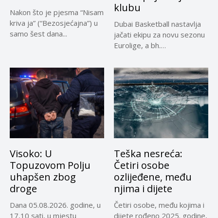
klubu
Nakon što je pjesma “Nisam
kriva ja” (“Bezosjećajna”) u
Dubai Basketball nastavlja
samo šest dana...
jačati ekipu za novu sezonu
Eurolige, a bh.
reprezentativci...
Visoko: U
Teška nesreća:
Topuzovom Polju
Četiri osobe
uhapšen zbog
ozlijeđene, među
droge
njima i dijete
Dana 05.08.2026. godine, u
Četiri osobe, među kojima i
17,10 sati, u mjestu
dijete rođeno 2025. godine,