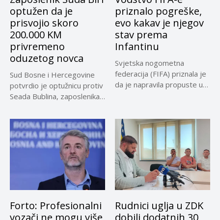
optužen da je
priznalo pogreške,
prisvojio skoro
evo kakav je njegov
200.000 KM
stav prema
privremeno
Infantinu
oduzetog novca
Svjetska nogometna
federacija (FIFA) priznala je
Sud Bosne i Hercegovine
da je napravila propuste u
potvrdio je optužnicu protiv
vezi...
Seada Bublina, zaposlenika
Suda...
Forto: Profesionalni
Rudnici uglja u ZDK
vozači ne mogu više
dobili dodatnih 30