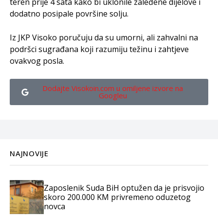
teren prije 4 sata kako bi uklonile zaleđene dijelove i
dodatno posipale površine solju.
Iz JKP Visoko poručuju da su umorni, ali zahvalni na
podršci sugrađana koji razumiju težinu i zahtjeve
ovakvog posla.
Dodajte Visokoin.com u omiljene izvore na
Googleu
NAJNOVIJE
Zaposlenik Suda BiH optužen da je prisvojio
skoro 200.000 KM privremeno oduzetog
novca