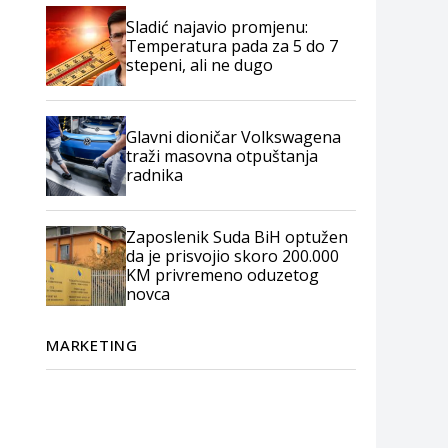
Sladić najavio promjenu:
Temperatura pada za 5 do 7
stepeni, ali ne dugo
Glavni dioničar Volkswagena
traži masovna otpuštanja
radnika
Zaposlenik Suda BiH optužen
da je prisvojio skoro 200.000
KM privremeno oduzetog
novca
MARKETING