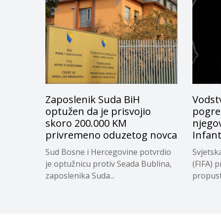
Zaposlenik Suda BiH
Vodstv
optužen da je prisvojio
pogreš
skoro 200.000 KM
njego
privremeno oduzetog novca
Infan
Sud Bosne i Hercegovine potvrdio
Svjetsk
je optužnicu protiv Seada Bublina,
(FIFA) p
zaposlenika Suda...
propuste