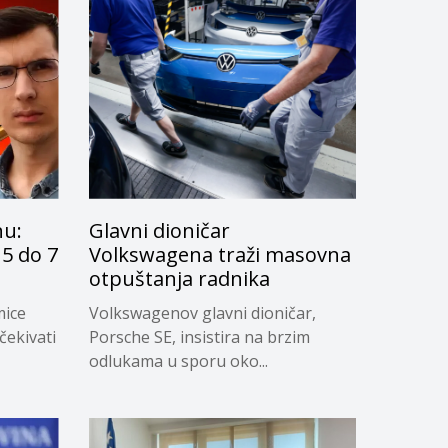
nu:
Glavni dioničar
5 do 7
Volkswagena traži masovna
otpuštanja radnika
mice
Volkswagenov glavni dioničar,
čekivati
Porsche SE, insistira na brzim
odlukama u sporu oko...