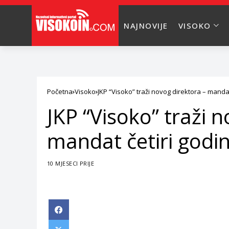
NAJNOVIJE
VISOKO
Početna
Visoko
JKP “Visoko” traži novog direktora – mandat
JKP “Visoko” traži 
mandat četiri godi
10 MJESECI PRIJE