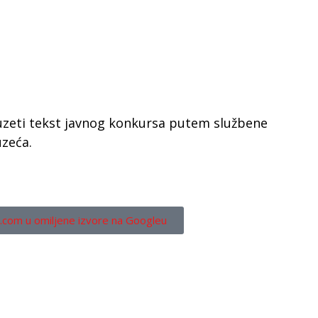
uzeti tekst javnog konkursa putem službene
zeća.
.com u omiljene izvore na Googleu