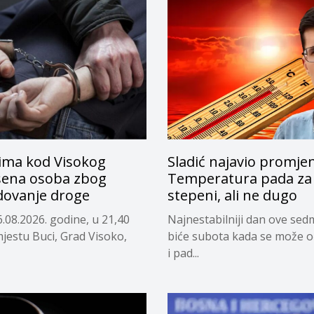
ima kod Visokog
Sladić najavio promje
ena osoba zbog
Temperatura pada za 
dovanje droge
stepeni, ali ne dugo
.08.2026. godine, u 21,40
Najnestabilniji dan ove sed
mjestu Buci, Grad Visoko,
biće subota kada se može o
i pad...