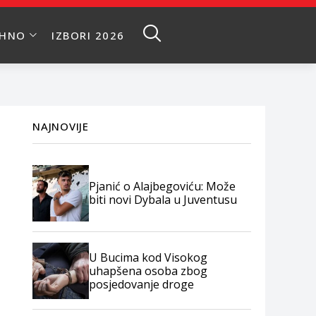
EHNO
IZBORI 2026
NAJNOVIJE
Pjanić o Alajbegoviću: Može
biti novi Dybala u Juventusu
U Bucima kod Visokog
uhapšena osoba zbog
posjedovanje droge