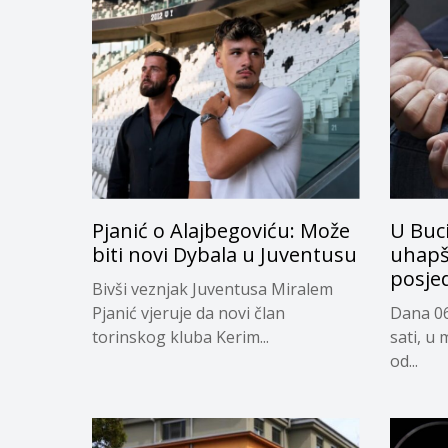
Pjanić o Alajbegoviću: Može
U Buc
biti novi Dybala u Juventusu
uhapš
posje
Bivši veznjak Juventusa Miralem
Pjanić vjeruje da novi član
Dana 06
torinskog kluba Kerim...
sati, u 
od...