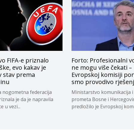
o FIFA-e priznalo
Forto: Profesionalni v
ke, evo kakav je
ne mogu više čekati –
v stav prema
Evropskoj komisiji pon
tinu
smo provodivo rješen
a nogometna federacija
Ministarstvo komunikacija i
riznala je da je napravila
prometa Bosne i Hercegovi
 u vezi...
predložilo je Evropskoj komi
privremeno...