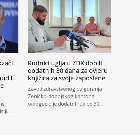
ozači
Rudnici uglja u ZDK dobili
dodatnih 30 dana za ovjeru
udili
knjižica za svoje zaposlene
je
Zavod zdravstvenog osiguranja
Zeničko-dobojskog kantona
ne
omogućio je dodatni rok od 30
siji
dana...