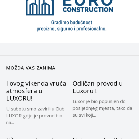
MOŽDA VAS ZANIMA
I ovog vikenda vruća
Odličan provod u
atmosfera u
Luxoru !
LUXORU!
Luxor je bio popunjen do
posljednjeg mjesta, tako da
U subotu smo zavirili u Club
su svi koji...
LUXOR gdje je provod bio
na...