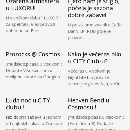
Užarena atmosfera
Ljeto nam je stiglo,
u LUXORU!
počela je sezona
dobre zabave!
U visočkom clubu ” LUXOR ”
za spektakularan provod
U petak smo zavirili u Caffe
pobrinuo se Enes...
Bar V.I.P. PUB gdje je
provod...
Prorocks @ Cosmos
Kako je večeras bilo
u CITY Club-u?
[mudslide:picasa,0,visokoin,5729155689159114417]
Dodajte Visokoin.com u
Večeras u Visokom je
omiljene izvore na Googleu
NightLife bio previše
zanimljivog sadržaja, većina
lokala u...
Luda noć u CITY
Heaven Bend u
clubu !
Cosmosu !
Niz dobrih zabava u jednom
[mudslide:picasa,0,visokoin,
od najboljih lokala u Visokom
(Foto: Irma B) Dodajte
se nastavlja....
Visokoin.com u omiljene