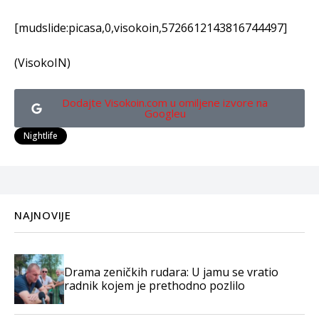
[mudslide:picasa,0,visokoin,5726612143816744497]
(VisokoIN)
Dodajte Visokoin.com u omiljene izvore na
Googleu
Nightlife
NAJNOVIJE
Drama zeničkih rudara: U jamu se vratio
radnik kojem je prethodno pozlilo