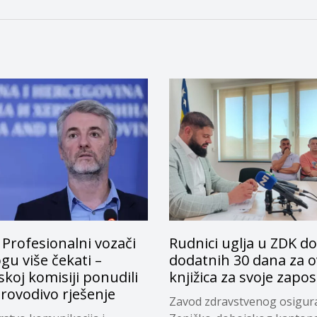
 Profesionalni vozači
Rudnici uglja u ZDK do
u više čekati –
dodatnih 30 dana za o
koj komisiji ponudili
knjižica za svoje zapo
rovodivo rješenje
Zavod zdravstvenog osigur