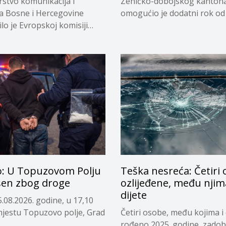
rstvo komunikacija i
Zeničko-dobojskog kanton
 Bosne i Hercegovine
omogućio je dodatni rok od
lo je Evropskoj komisiji
dana...
eno...
o: U Topuzovom Polju
Teška nesreća: Četiri
en zbog droge
ozlijeđene, među njima
dijete
.08.2026. godine, u 17,10
 mjestu Topuzovo polje, Grad
Četiri osobe, među kojima i 
.
rođeno 2025. godine, zadob