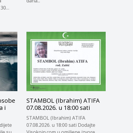
a
dana...
 30
 osobe
STAMBOL (Ibrahim) ATIFA
 i
07.08.2026. u 18:00 sati
STAMBOL (Ibrahim) ATIFA
dijete
07.08.2026. u 18:00 sati Dodajte
ile su
Visokoin.com u omiljene izvore...