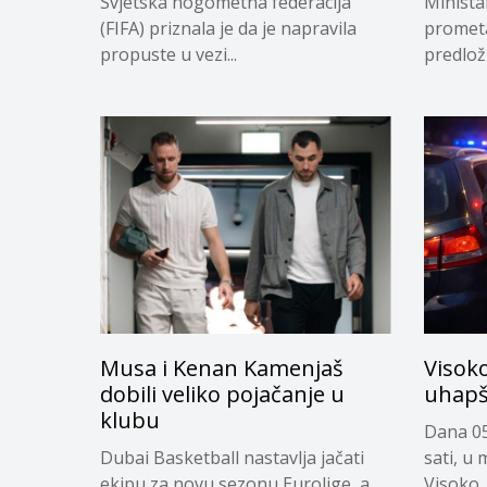
Svjetska nogometna federacija
Minista
(FIFA) priznala je da je napravila
prometa
propuste u vezi...
predloži
privrem
Musa i Kenan Kamenjaš
Visok
dobili veliko pojačanje u
uhapš
klubu
Dana 05
Dubai Basketball nastavlja jačati
sati, u
ekipu za novu sezonu Eurolige, a
Visoko,..