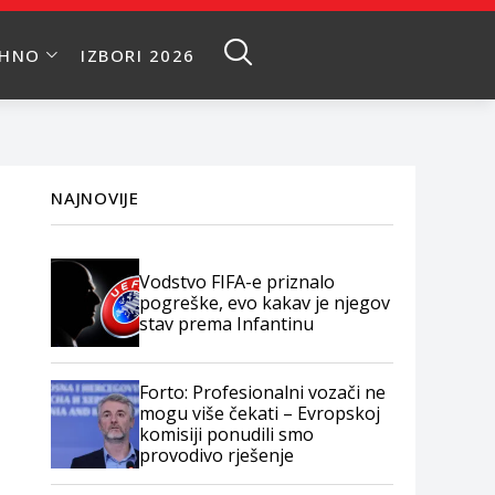
EHNO
IZBORI 2026
NAJNOVIJE
Vodstvo FIFA-e priznalo
pogreške, evo kakav je njegov
stav prema Infantinu
Forto: Profesionalni vozači ne
mogu više čekati – Evropskoj
komisiji ponudili smo
provodivo rješenje