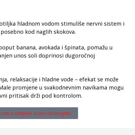
potiljka hladnom vodom stimuliše nervni sistem i
, posebno kod naglih skokova.
 poput banana, avokada i špinata, pomažu u
manjen unos soli doprinosi dugoročnoj
a, relaksacije i hladne vode – efekat se može
a. Male promjene u svakodnevnim navikama mogu
rvni pritisak drži pod kontrolom.
.com u omiljene izvore na Googleu