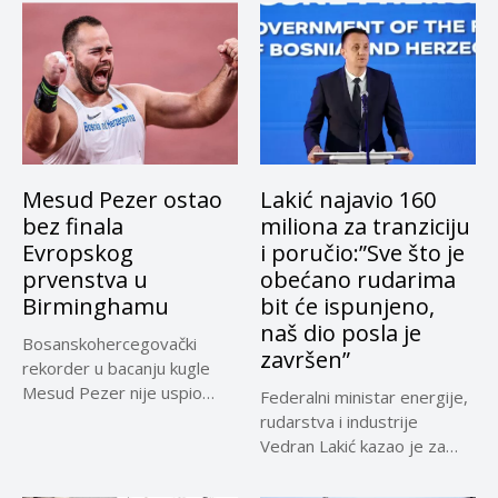
Mesud Pezer ostao
Lakić najavio 160
bez finala
miliona za tranziciju
Evropskog
i poručio:”Sve što je
prvenstva u
obećano rudarima
Birminghamu
bit će ispunjeno,
naš dio posla je
Bosanskohercegovački
završen”
rekorder u bacanju kugle
Mesud Pezer nije uspio
Federalni ministar energije,
izboriti plasman u...
rudarstva i industrije
Vedran Lakić kazao je za
N1...