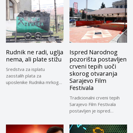
Rudnik ne radi, uglja
Ispred Narodnog
nema, ali plate stižu
pozorišta postavljen
crveni tepih uoči
Sredstva za isplatu
skorog otvaranja
zaostalih plata za
Sarajevo Film
uposlenike Rudnika mrkog
Festivala
uglja Zenica su...
Tradicionalni crveni tepih
Sarajevo Film Festivala
postavljen je ispred
Narodnog pozrišta
Sarajevo,...