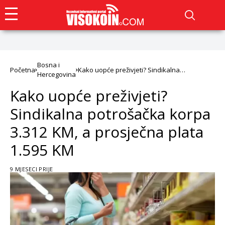
Bosna i
Početna
Kako uopće preživjeti? Sindikalna
Hercegovina
potrošačka korpa 3.312 KM, a prosječna
plata 1.595 KM
Kako uopće preživjeti?
Sindikalna potrošačka korpa
3.312 KM, a prosječna plata
1.595 KM
9 MJESECI PRIJE