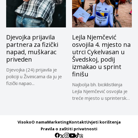
Djevojka prijavila
Lejla Njemčević
partnera za fizički
osvojila 4. mjesto na
napad, muškarac
utrci Cykelvasan u
priveden
Švedskoj, podij
izmakao u sprint
Djevojka (24) prijavila je
finišu
policiji u Živinicama da ju je
fizički napao...
Najbolja bh. biciklistkinja
Lejla Njemčević osvojila je
treće mjesto u sprinterskoj
klasifikaciji...
Visoko
O nama
Marketing
Kontakt
Uvjeti korištenja
Pravila o zaštiti privatnosti