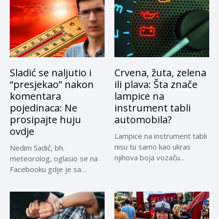
Sladić se naljutio i
Crvena, žuta, zelena
“presjekao” nakon
ili plava: Šta znače
komentara
lampice na
pojedinaca: Ne
instrument tabli
prosipajte huju
automobila?
ovdje
Lampice na instrument tabli
nisu tu samo kao ukras
Nedim Sadić, bh.
njihova boja vozaču...
meteorolog, oglasio se na
Facebooku gdje je sa
pratiteljima...