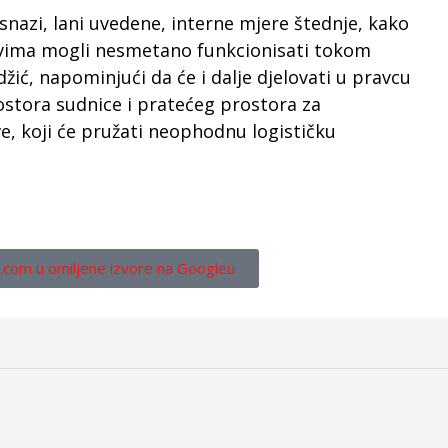
 snazi, lani uvedene, interne mjere štednje, kako
tvima mogli nesmetano funkcionisati tokom
žić, napominjući da će i dalje djelovati u pravcu
stora sudnice i pratećeg prostora za
e, koji će pružati neophodnu logističku
.com u omiljene izvore na Googleu