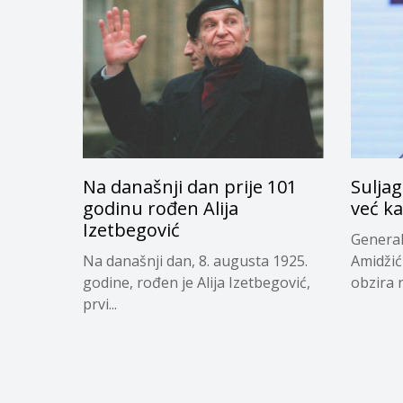
Na današnji dan prije 101
Suljag
godinu rođen Alija
već k
Izetbegović
General
Na današnji dan, 8. augusta 1925.
Amidžić 
godine, rođen je Alija Izetbegović,
obzira n
prvi...