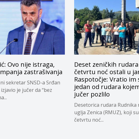
ić: Ovo nije istraga,
Deset zeničkih rudara
ampanja zastrašivanja
četvrtu noć ostali u j
Raspotočje: Vratio im s
ni sekretar SNSD-a Srđan
jedan od rudara kojem
izjavio je jučer da “bez
jučer pozlilo
a...
Desetorica rudara Rudnika
uglja Zenica (RMUZ), koji su 
četvrtu noć...