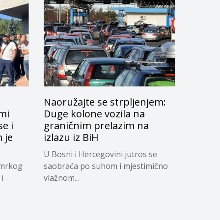
Naoružajte se strpljenjem:
ami
Duge kolone vozila na
e i
graničnim prelazim na
 je
izlazu iz BiH
U Bosni i Hercegovini jutros se
 mrkog
saobraća po suhom i mjestimično
i
vlažnom...