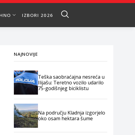
EHNO
IZBORI 2026
NAJNOVIJE
Teška saobraćajna nesreća u
Ilijašu: Teretno vozilo udarilo
75-godišnjeg biciklistu
Na području Kladnja izgorjelo
oko osam hektara šume