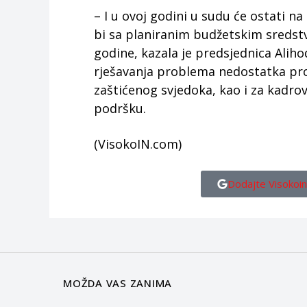
– I u ovoj godini u sudu će ostati na
bi sa planiranim budžetskim sreds
godine, kazala je predsjednica Alihod
rješavanja problema nedostatka pro
zaštićenog svjedoka, kao i za kadrov
podršku.
(VisokoIN.com)
Dodajte Visokoin
MOŽDA VAS ZANIMA