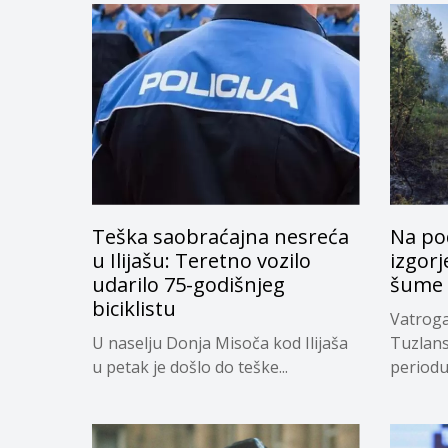
Teška saobraćajna nesreća
Na po
u Ilijašu: Teretno vozilo
izgor
udarilo 75-godišnjeg
šume
biciklistu
Vatroga
U naselju Donja Misoča kod Ilijaša
Tuzlan
u petak je došlo do teške...
periodu 