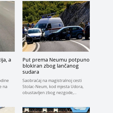
ja, a
Put prema Neumu potpuno
blokiran zbog lančanog
sudara
odine
Saobraćaj na magistralnoj cesti
e na
Stolac-Neum, kod mjesta Udora,
obustavljen zbog nezgode,
saopćeno...