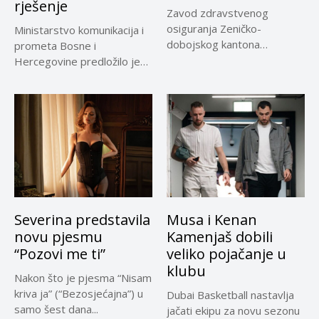
rješenje
Zavod zdravstvenog
osiguranja Zeničko-
Ministarstvo komunikacija i
dobojskog kantona
prometa Bosne i
omogućio je dodatni rok od
Hercegovine predložilo je
30 dana...
Evropskoj komisiji
privremeno...
Severina predstavila
Musa i Kenan
novu pjesmu
Kamenjaš dobili
“Pozovi me ti”
veliko pojačanje u
klubu
Nakon što je pjesma “Nisam
kriva ja” (“Bezosjećajna”) u
Dubai Basketball nastavlja
samo šest dana...
jačati ekipu za novu sezonu