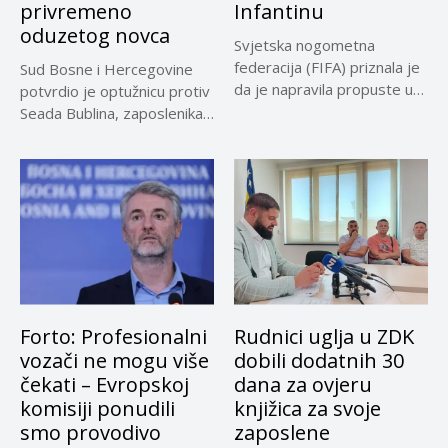
privremeno
Infantinu
oduzetog novca
Svjetska nogometna
federacija (FIFA) priznala je
Sud Bosne i Hercegovine
da je napravila propuste u
potvrdio je optužnicu protiv
vezi...
Seada Bublina, zaposlenika
Suda...
Forto: Profesionalni
Rudnici uglja u ZDK
vozači ne mogu više
dobili dodatnih 30
čekati – Evropskoj
dana za ovjeru
komisiji ponudili
knjižica za svoje
smo provodivo
zaposlene