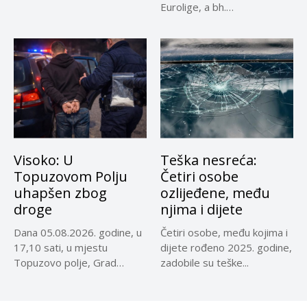
Eurolige, a bh.
reprezentativci...
Visoko: U
Teška nesreća:
Topuzovom Polju
Četiri osobe
uhapšen zbog
ozlijeđene, među
droge
njima i dijete
Dana 05.08.2026. godine, u
Četiri osobe, među kojima i
17,10 sati, u mjestu
dijete rođeno 2025. godine,
Topuzovo polje, Grad
zadobile su teške...
Visoko,...