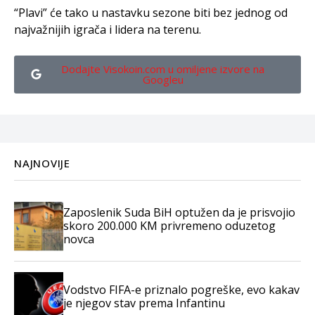
“Plavi” će tako u nastavku sezone biti bez jednog od
najvažnijih igrača i lidera na terenu.
Dodajte Visokoin.com u omiljene izvore na
Googleu
NAJNOVIJE
Zaposlenik Suda BiH optužen da je prisvojio
skoro 200.000 KM privremeno oduzetog
novca
Vodstvo FIFA-e priznalo pogreške, evo kakav
je njegov stav prema Infantinu