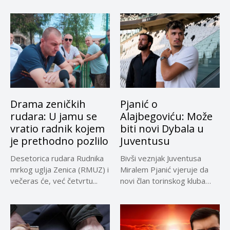
Drama zeničkih
Pjanić o
rudara: U jamu se
Alajbegoviću: Može
vratio radnik kojem
biti novi Dybala u
je prethodno pozlilo
Juventusu
Desetorica rudara Rudnika
Bivši veznjak Juventusa
mrkog uglja Zenica (RMUZ) i
Miralem Pjanić vjeruje da
večeras će, već četvrtu...
novi član torinskog kluba
Kerim...