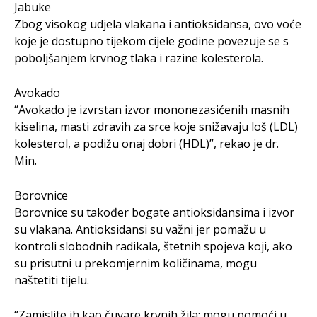
Jabuke
Zbog visokog udjela vlakana i antioksidansa, ovo voće
koje je dostupno tijekom cijele godine povezuje se s
poboljšanjem krvnog tlaka i razine kolesterola.
Avokado
“Avokado je izvrstan izvor mononezasićenih masnih
kiselina, masti zdravih za srce koje snižavaju loš (LDL)
kolesterol, a podižu onaj dobri (HDL)”, rekao je dr.
Min.
Borovnice
Borovnice su također bogate antioksidansima i izvor
su vlakana. Antioksidansi su važni jer pomažu u
kontroli slobodnih radikala, štetnih spojeva koji, ako
su prisutni u prekomjernim količinama, mogu
naštetiti tijelu.
“Zamislite ih kao čuvare krvnih žila: mogu pomoći u