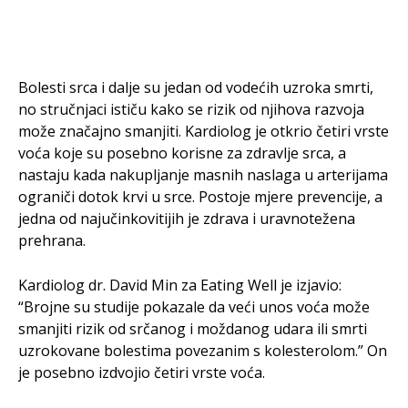
Bolesti srca i dalje su jedan od vodećih uzroka smrti,
no stručnjaci ističu kako se rizik od njihova razvoja
može značajno smanjiti. Kardiolog je otkrio četiri vrste
voća koje su posebno korisne za zdravlje srca, a
nastaju kada nakupljanje masnih naslaga u arterijama
ograniči dotok krvi u srce. Postoje mjere prevencije, a
jedna od najučinkovitijih je zdrava i uravnotežena
prehrana.
Kardiolog dr. David Min za Eating Well je izjavio:
“Brojne su studije pokazale da veći unos voća može
smanjiti rizik od srčanog i moždanog udara ili smrti
uzrokovane bolestima povezanim s kolesterolom.” On
je posebno izdvojio četiri vrste voća.