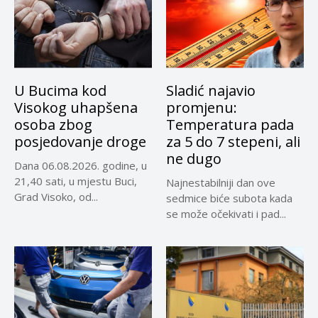
U Bucima kod
Sladić najavio
Visokog uhapšena
promjenu:
osoba zbog
Temperatura pada
posjedovanje droge
za 5 do 7 stepeni, ali
ne dugo
Dana 06.08.2026. godine, u
21,40 sati, u mjestu Buci,
Najnestabilniji dan ove
Grad Visoko, od...
sedmice biće subota kada
se može očekivati i pad...