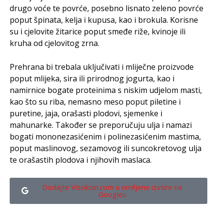
drugo voće te povrće, posebno lisnato zeleno povrće
poput špinata, kelja i kupusa, kao i brokula. Korisne
su i cjelovite žitarice poput smeđe riže, kvinoje ili
kruha od cjelovitog zrna.
Prehrana bi trebala uključivati i mliječne proizvode
poput mlijeka, sira ili prirodnog jogurta, kao i
namirnice bogate proteinima s niskim udjelom masti,
kao što su riba, nemasno meso poput piletine i
puretine, jaja, orašasti plodovi, sjemenke i
mahunarke. Također se preporučuju ulja i namazi
bogati mononezasićenim i polinezasićenim mastima,
poput maslinovog, sezamovog ili suncokretovog ulja
te orašastih plodova i njihovih maslaca.
Dodajte Visokoin.com u omiljene izvore na
Googleu