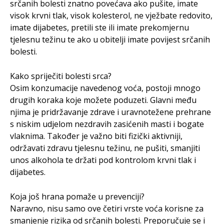
srčanih bolesti znatno povećava ako pušite, imate
visok krvni tlak, visok kolesterol, ne vježbate redovito,
imate dijabetes, pretili ste ili imate prekomjernu
tjelesnu težinu te ako u obitelji imate povijest srčanih
bolesti.
Kako spriječiti bolesti srca?
Osim konzumacije navedenog voća, postoji mnogo
drugih koraka koje možete poduzeti. Glavni među
njima je pridržavanje zdrave i uravnotežene prehrane
s niskim udjelom nezdravih zasićenih masti i bogate
vlaknima. Također je važno biti fizički aktivniji,
održavati zdravu tjelesnu težinu, ne pušiti, smanjiti
unos alkohola te držati pod kontrolom krvni tlak i
dijabetes.
Koja još hrana pomaže u prevenciji?
Naravno, nisu samo ove četiri vrste voća korisne za
smanjenje rizika od srčanih bolesti. Preporučuje se i