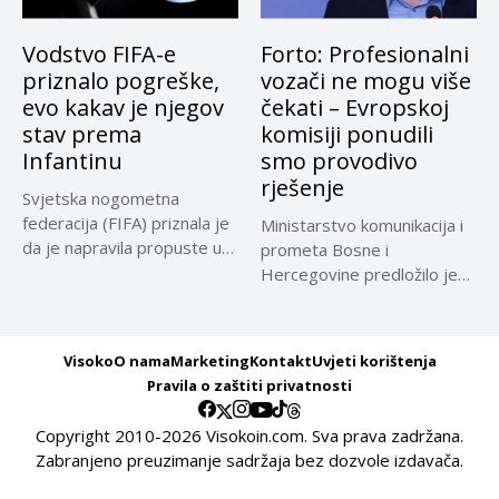
Vodstvo FIFA-e
Forto: Profesionalni
priznalo pogreške,
vozači ne mogu više
evo kakav je njegov
čekati – Evropskoj
stav prema
komisiji ponudili
Infantinu
smo provodivo
rješenje
Svjetska nogometna
federacija (FIFA) priznala je
Ministarstvo komunikacija i
da je napravila propuste u
prometa Bosne i
vezi...
Hercegovine predložilo je
Evropskoj komisiji
privremeno...
Visoko
O nama
Marketing
Kontakt
Uvjeti korištenja
Pravila o zaštiti privatnosti
Copyright 2010-2026 Visokoin.com. Sva prava zadržana.
Zabranjeno preuzimanje sadržaja bez dozvole izdavača.