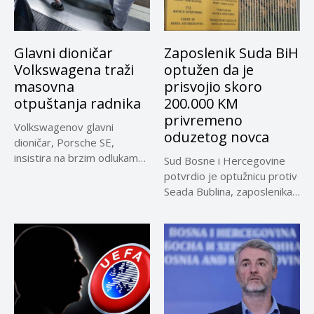
Glavni dioničar
Zaposlenik Suda BiH
Volkswagena traži
optužen da je
masovna
prisvojio skoro
otpuštanja radnika
200.000 KM
privremeno
Volkswagenov glavni
oduzetog novca
dioničar, Porsche SE,
insistira na brzim odlukama
Sud Bosne i Hercegovine
u sporu oko...
potvrdio je optužnicu protiv
Seada Bublina, zaposlenika
Suda...