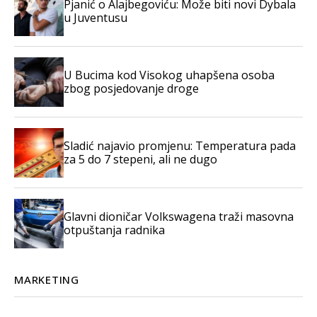
Pjanić o Alajbegoviću: Može biti novi Dybala
u Juventusu
U Bucima kod Visokog uhapšena osoba
zbog posjedovanje droge
Sladić najavio promjenu: Temperatura pada
za 5 do 7 stepeni, ali ne dugo
Glavni dioničar Volkswagena traži masovna
otpuštanja radnika
MARKETING