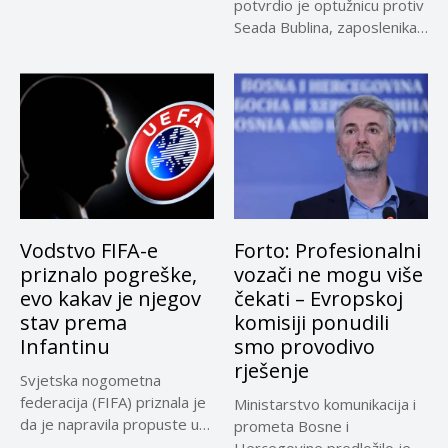
u sporu oko...
potvrdio je optužnicu protiv
Seada Bublina, zaposlenika
Suda...
Vodstvo FIFA-e
Forto: Profesionalni
priznalo pogreške,
vozači ne mogu više
evo kakav je njegov
čekati – Evropskoj
stav prema
komisiji ponudili
Infantinu
smo provodivo
rješenje
Svjetska nogometna
federacija (FIFA) priznala je
Ministarstvo komunikacija i
da je napravila propuste u
prometa Bosne i
vezi...
Hercegovine predložilo je