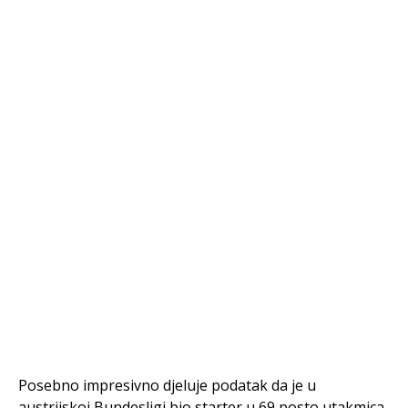
Posebno impresivno djeluje podatak da je u
austrijskoj Bundesligi bio starter u 69 posto utakmica,