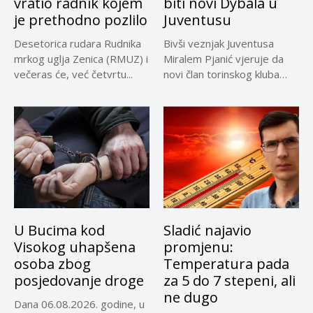
vratio radnik kojem
biti novi Dybala u
je prethodno pozlilo
Juventusu
Desetorica rudara Rudnika
Bivši veznjak Juventusa
mrkog uglja Zenica (RMUZ) i
Miralem Pjanić vjeruje da
večeras će, već četvrtu...
novi član torinskog kluba
Kerim...
U Bucima kod
Sladić najavio
Visokog uhapšena
promjenu:
osoba zbog
Temperatura pada
posjedovanje droge
za 5 do 7 stepeni, ali
ne dugo
Dana 06.08.2026. godine, u