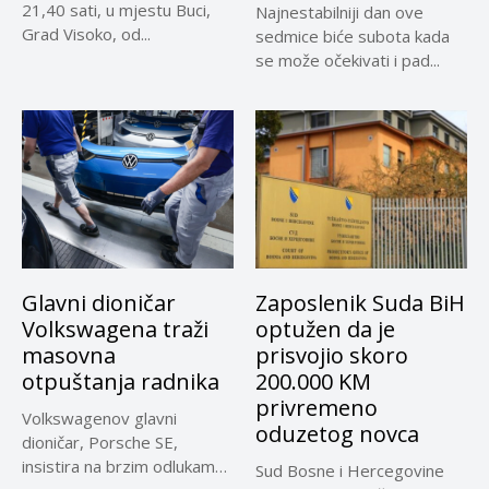
21,40 sati, u mjestu Buci,
Najnestabilniji dan ove
Grad Visoko, od...
sedmice biće subota kada
se može očekivati i pad...
Glavni dioničar
Zaposlenik Suda BiH
Volkswagena traži
optužen da je
masovna
prisvojio skoro
otpuštanja radnika
200.000 KM
privremeno
Volkswagenov glavni
oduzetog novca
dioničar, Porsche SE,
insistira na brzim odlukama
Sud Bosne i Hercegovine