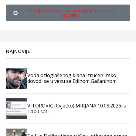
Dodajte Visokoin.com u omiljene izvore na
Googleu
NAJNOVIJE
Vođa ozloglašenog klana izručen Irskoj,
dovodi se u vezu sa Edinom Gačaninom
VITOROVIĆ (Cvjetko) MIRJANA 10.08.2026. u
14:00 sati