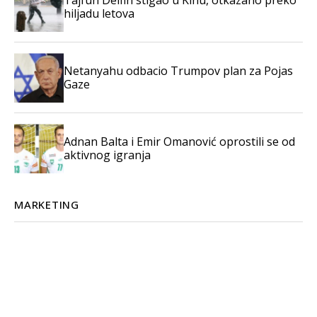
Tajfun Delfin stigao u Kinu, otkazano preko
hiljadu letova
Netanyahu odbacio Trumpov plan za Pojas
Gaze
Adnan Balta i Emir Omanović oprostili se od
aktivnog igranja
MARKETING