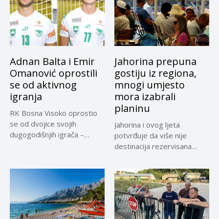
Adnan Balta i Emir
Jahorina prepuna
Omanović oprostili
gostiju iz regiona,
se od aktivnog
mnogi umjesto
igranja
mora izabrali
planinu
RK Bosna Visoko oprostio
se od dvojice svojih
Jahorina i ovog ljeta
dugogodišnjih igrača –
potvrđuje da više nije
Adnana...
destinacija rezervisana
samo za...