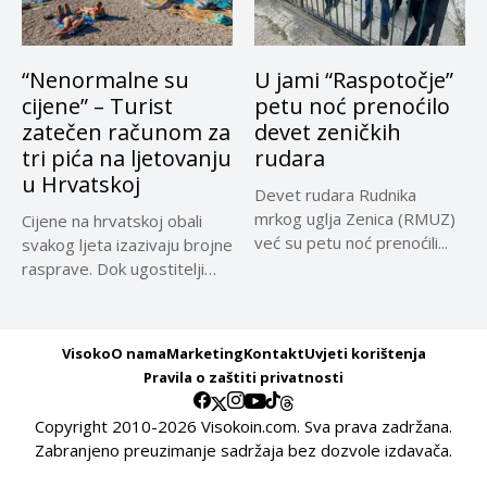
“Nenormalne su
U jami “Raspotočje”
cijene” – Turist
petu noć prenoćilo
zatečen računom za
devet zeničkih
tri pića na ljetovanju
rudara
u Hrvatskoj
Devet rudara Rudnika
mrkog uglja Zenica (RMUZ)
Cijene na hrvatskoj obali
već su petu noć prenoćili...
svakog ljeta izazivaju brojne
rasprave. Dok ugostitelji
upozoravaju...
Visoko
O nama
Marketing
Kontakt
Uvjeti korištenja
Pravila o zaštiti privatnosti
Copyright 2010-2026 Visokoin.com. Sva prava zadržana.
Zabranjeno preuzimanje sadržaja bez dozvole izdavača.