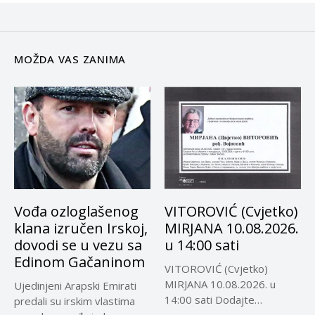
MOŽDA VAS ZANIMA
Vođa ozloglašenog
VITOROVIĆ (Cvjetko)
klana izručen Irskoj,
MIRJANA 10.08.2026.
dovodi se u vezu sa
u 14:00 sati
Edinom Gačaninom
VITOROVIĆ (Cvjetko)
MIRJANA 10.08.2026. u
Ujedinjeni Arapski Emirati
14:00 sati Dodajte
predali su irskim vlastima
Visokoin.com u omiljene