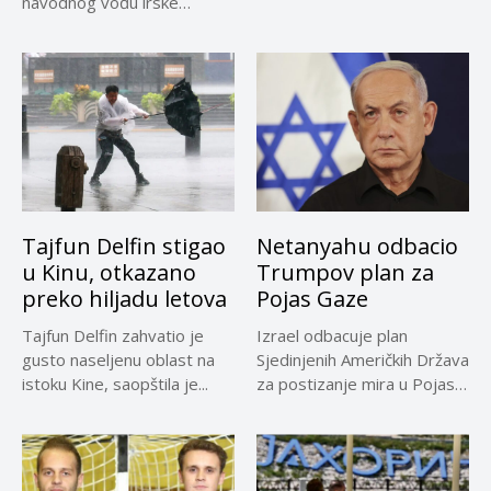
navodnog vođu irske
izvore...
kriminalne grupe...
Tajfun Delfin stigao
Netanyahu odbacio
u Kinu, otkazano
Trumpov plan za
preko hiljadu letova
Pojas Gaze
Tajfun Delfin zahvatio je
Izrael odbacuje plan
gusto naseljenu oblast na
Sjedinjenih Američkih Država
istoku Kine, saopštila je...
za postizanje mira u Pojasu
Gaze,...