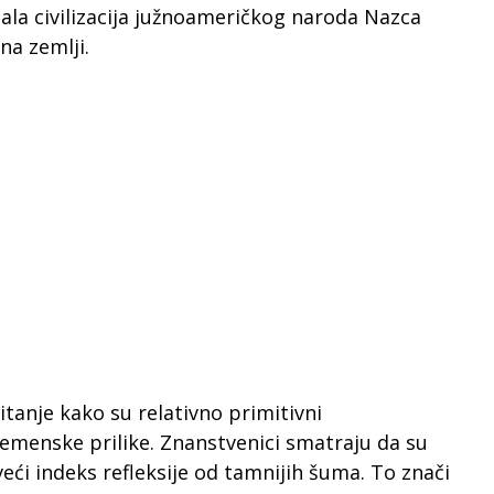
stala civilizacija južnoameričkog naroda Nazca
na zemlji.
tanje kako su relativno primitivni
remenske prilike. Znanstvenici smatraju da su
veći indeks refleksije od tamnijih šuma. To znači