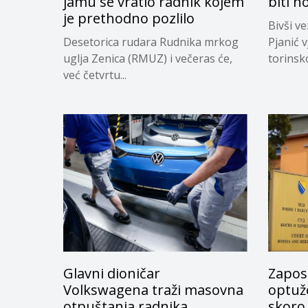
jamu se vratio radnik kojem
biti n
je prethodno pozlilo
Bivši v
Desetorica rudara Rudnika mrkog
Pjanić v
uglja Zenica (RMUZ) i večeras će,
torinsk
već četvrtu...
Glavni dioničar
Zapos
Volkswagena traži masovna
optuže
otpuštanja radnika
skoro