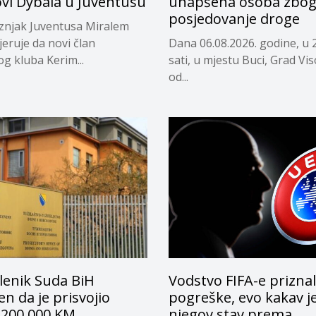
ovi Dybala u Juventusu
uhapšena osoba zbo
posjedovanje droge
eznjak Juventusa Miralem
jeruje da novi član
Dana 06.08.2026. godine, u 
og kluba Kerim...
sati, u mjestu Buci, Grad Vi
od...
lenik Suda BiH
Vodstvo FIFA-e prizna
n da je prisvojio
pogreške, evo kakav j
 200.000 KM
njegov stav prema