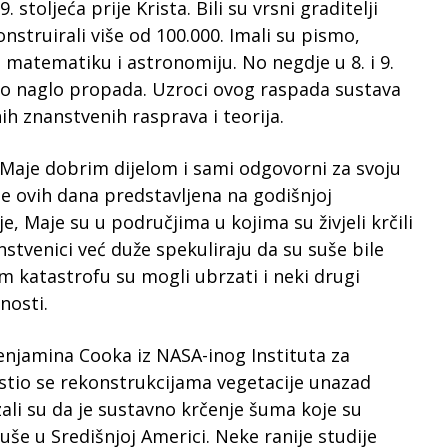
. stoljeća prije Krista. Bili su vrsni graditelji
nstruirali više od 100.000. Imali su pismo,
 matematiku i astronomiju. No negdje u 8. i 9.
tvo naglo propada. Uzroci ovog raspada sustava
 znanstvenih rasprava i teorija.
 Maje dobrim dijelom i sami odgovorni za svoju
je ovih dana predstavljena na godišnjoj
e, Maje su u područjima u kojima su živjeli krčili
nstvenici već duže spekuliraju da su suše bile
m katastrofu su mogli ubrzati i neki drugi
nosti.
enjamina Cooka iz NASA-inog Instituta za
stio se rekonstrukcijama vegetacije unazad
zali su da je sustavno krčenje šuma koje su
še u Središnjoj Americi. Neke ranije studije