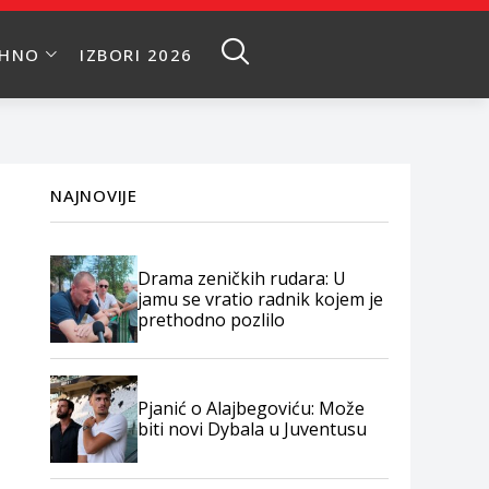
EHNO
IZBORI 2026
NAJNOVIJE
Drama zeničkih rudara: U
jamu se vratio radnik kojem je
prethodno pozlilo
Pjanić o Alajbegoviću: Može
biti novi Dybala u Juventusu