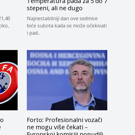
g
Temperatura pada za 5 do 7
stepeni, ali ne dugo
21,40
Najnestabilniji dan ove sedmice
soko,
biće subota kada se može očekivati
i pad...
lo
Forto: Profesionalni vozači
e
ne mogu više čekati –
Evropskoj komisiji ponudili