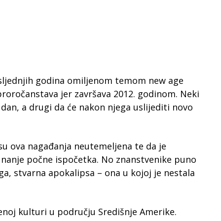
osljednjih godina omiljenom temom new age
h proročanstava jer završava 2012. godinom. Neki
 dan, a drugi da će nakon njega uslijediti novo
su ova nagađanja neutemeljena te da je
unanje počne ispočetka. No znanstvenike puno
a, stvarna apokalipsa – ona u kojoj je nestala
jenoj kulturi u području Središnje Amerike.