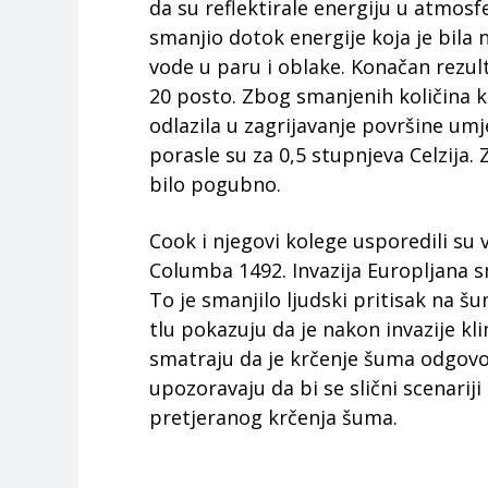
da su reflektirale energiju u atmosf
smanjio dotok energije koja je bila
vode u paru i oblake. Konačan rezult
20 posto. Zbog smanjenih količina ki
odlazila u zagrijavanje površine um
porasle su za 0,5 stupnjeva Celzija. Z
bilo pogubno.
Cook i njegovi kolege usporedili su 
Columba 1492. Invazija Europljana sm
To je smanjilo ljudski pritisak na 
tlu pokazuju da je nakon invazije kl
smatraju da je krčenje šuma odgovor
upozoravaju da bi se slični scenariji
pretjeranog krčenja šuma.