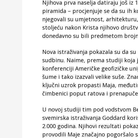
Njihova prva naselja datiraju još iz 19
piramida – procjenjuje se da su ih ko
njegovali su umjetnost, arhitekturu,
stoljeću nakon Krista njihovo druš
donedavno su bili predmetom brojnih
Nova istraživanja pokazala su da su
sudbinu. Naime, prema studiji koja 
konferenciji Američke geofizičke unij
šume i tako izazvali velike suše. Zna
ključni uzrok propasti Maja, međuti
čimbenici poput ratova i prenapuče
U novoj studiji tim pod vodstvom B
svemirska istraživanja Goddard kori
2.000 godina. Njihovi rezultati poka
provodili Maje značajno pogoršalo su