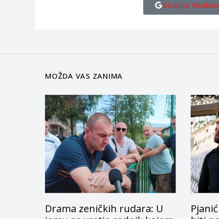
Dodajte Visokoin
MOŽDA VAS ZANIMA
Drama zeničkih rudara: U
Pjanić