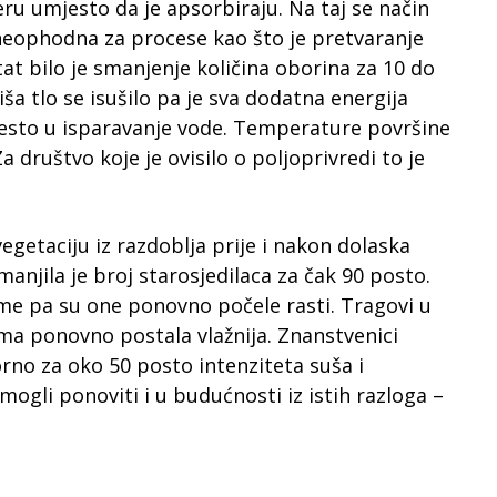
eru umjesto da je apsorbiraju. Na taj se način
 neophodna za procese kao što je pretvaranje
at bilo je smanjenje količina oborina za 10 do
ša tlo se isušilo pa je sva dodatna energija
jesto u isparavanje vode. Temperature površine
a društvo koje je ovisilo o poljoprivredi to je
vegetaciju iz razdoblja prije i nakon dolaska
anjila je broj starosjedilaca za čak 90 posto.
šume pa su one ponovno počele rasti. Tragovi u
ima ponovno postala vlažnija. Znanstvenici
no za oko 50 posto intenziteta suša i
 mogli ponoviti i u budućnosti iz istih razloga –