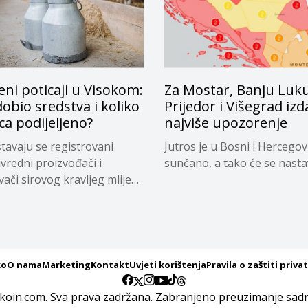
eni poticaji u Visokom:
Za Mostar, Banju Luku
dobio sredstva i koliko
Prijedor i Višegrad izd
ca podijeljeno?
najviše upozorenje
tavaju se registrovani
Jutros je u Bosni i Hercegov
ivredni proizvođači i
sunčano, a tako će se nastavi
vači sirovog kravljeg mlijeka
ko
O nama
Marketing
Kontakt
Uvjeti korištenja
Pravila o zaštiti priva
koin.com. Sva prava zadržana. Zabranjeno preuzimanje sadrž