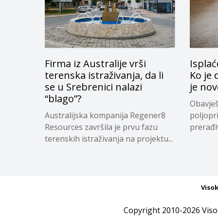
Firma iz Australije vrši
Isplać
terenska istraživanja, da li
Ko je 
se u Srebrenici nalazi
je nov
“blago”?
Obavješ
Australijska kompanija Regener8
poljopr
Resources završila je prvu fazu
prerađi
terenskih istraživanja na projektu...
koji su...
Viso
Copyright 2010-2026 Viso