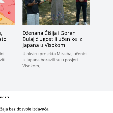
,
Dženana Čišija i Goran
ato
Bulajić ugostili učenike iz
Japana u Visokom
ini
U okviru projekta Miraiba, učenici
ti...
iz Japana boravili su u posjeti
Visokom,...
tnosti
aja bez dozvole izdavača.