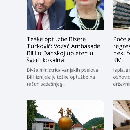
Teške optužbe Bisere
Počela
Turković: Vozač Ambasade
regres
BiH u Danskoj upleten u
neki ć
šverc kokaina
KM
Bivša ministrica vanjskih poslova
Isplata 
BiH iznijela je teške optužbe na
osnovic
račun sadašnjeg...
državnim