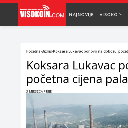
NAJNOVIJE
VISOKO
Početna
Biznis
Koksara Lukavac ponovo na dobošu, početn
Koksara Lukavac p
početna cijena pal
3 MJESECA PRIJE