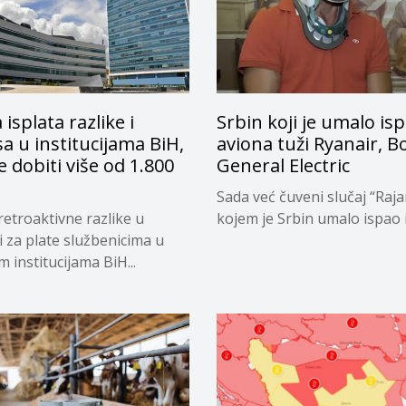
 isplata razlike i
Srbin koji je umalo isp
a u institucijama BiH,
aviona tuži Ryanair, B
e dobiti više od 1.800
General Electric
Sada već čuveni slučaj “Raja
retroaktivne razlike u
kojem je Srbin umalo ispao iz
i za plate službenicima u
 institucijama BiH...