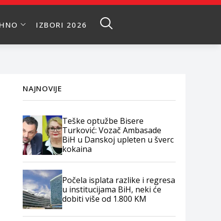
EHNO
IZBORI 2026
NAJNOVIJE
Teške optužbe Bisere
Turković: Vozač Ambasade
BiH u Danskoj upleten u šverc
kokaina
Počela isplata razlike i regresa
u institucijama BiH, neki će
dobiti više od 1.800 KM