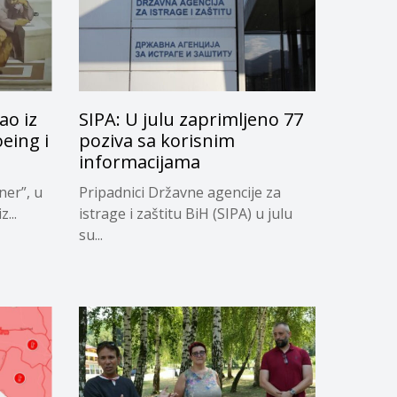
ao iz
SIPA: U julu zaprimljeno 77
oeing i
poziva sa korisnim
informacijama
ner”, u
Pripadnici Državne agencije za
...
istrage i zaštitu BiH (SIPA) u julu
su...