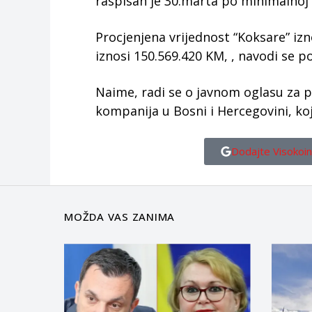
raspisan je 30.marta po minimalnoj 
Procjenjena vrijednost “Koksare” iz
iznosi 150.569.420 KM, , navodi se po
Naime, radi se o javnom oglasu za p
kompanija u Bosni i Hercegovini, koj
Dodajte Visokoin
MOŽDA VAS ZANIMA