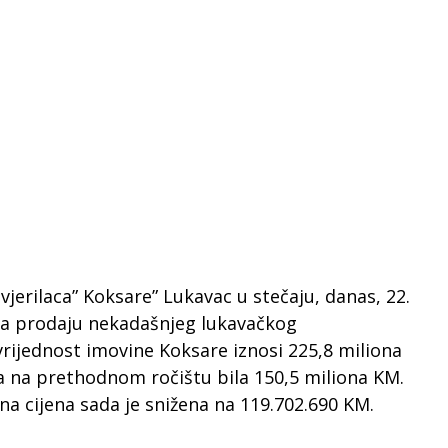
erilaca” Koksare” Lukavac u stečaju, danas, 22.
s za prodaju nekadašnjeg lukavačkog
vrijednost imovine Koksare iznosi 225,8 miliona
a na prethodnom ročištu bila 150,5 miliona KM.
 cijena sada je snižena na 119.702.690 KM.