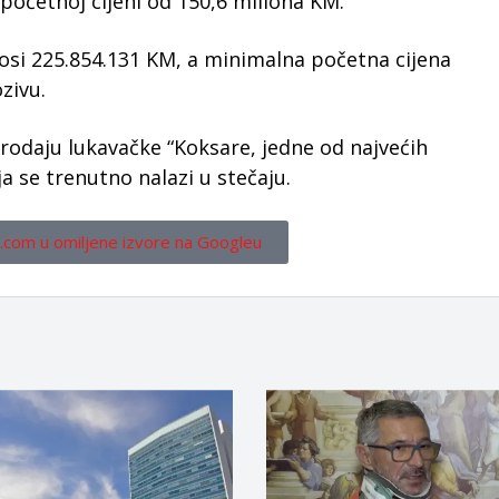
početnoj cijeni od 150,6 miliona KM.
nosi 225.854.131 KM, a minimalna početna cijena
zivu.
rodaju lukavačke “Koksare, jedne od najvećih
a se trenutno nalazi u stečaju.
.com u omiljene izvore na Googleu