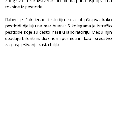
zbog svojih zdravstvenih problema puno osjetljiviji na
toksine iz pesticida.
Raber je čak izdao i studiju koja objašnjava kako
pesticidi djeluju na marihuanu: S kolegama je istražio
pesticide koje su često našli u laboratoriju. Među njih
spadaju bifentrin, diazinon i permetrin, kao i sredstvo
za pospješivanje rasta biljke.