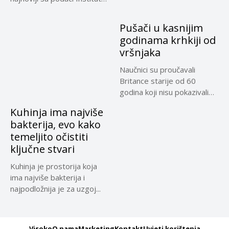
za...
Pušači u kasnijim
godinama krhkiji od
vršnjaka
Naučnici su proučavali
Britance starije od 60
godina koji nisu pokazivali
simptome...
Kuhinja ima najviše
bakterija, evo kako
temeljito očistiti
ključne stvari
Kuhinja je prostorija koja
ima najviše bakterija i
najpodložnija je za uzgoj...
Visoko
O nama
Marketing
Kontakt
Uvjeti korištenja