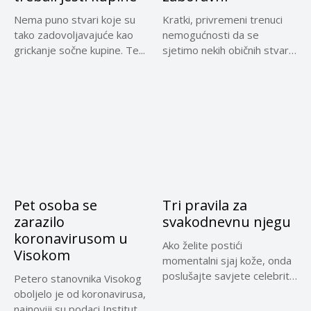
Nema puno stvari koje su
Kratki, privremeni trenuci
tako zadovoljavajuće kao
nemogućnosti da se
grickanje sočne kupine. Te...
sjetimo nekih običnih stvari
u posljednje...
Pet osoba se
Tri pravila za
zarazilo
svakodnevnu njegu
koronavirusom u
Ako želite postići
Visokom
momentalni sjaj kože, onda
poslušajte savjete celebrity
Petero stanovnika Visokog
kozmetičarke Džoane...
oboljelo je od koronavirusa,
najnoviji su podaci Instituta