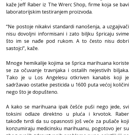
kaže Jeff Raber iz The Wrerc Shop, firme koja se bavi
laboratorijskim testiranjem proizvoda.
“Ne postoje nikakvi standardi nanošenja, a uzgajivači
nisu dovoljni informisani i zato biljku špricaju svime
što im se nađe pod rukom. A to često nisu dobri
sastojci”, kaže.
Mnoge hemikalije kojima se šprica marihuana koriste
se za očuvanje travnjaka i ostalih nejestivih biljaka.
Tako je u Los Angelesu otkriven kanabis koji je
sadržavao ostatke pesticida u 1600 puta većoj količini
nego što je dopušteno.
A kako se marihuana ipak češće puši nego jede, svi
toksini odlaze direktno u pluća i krvotok. Raber
takođe tvrdi da su opasnosti još veće za pušače koji
konzumiraju medicinsku marihuanu, pogotovo jer su