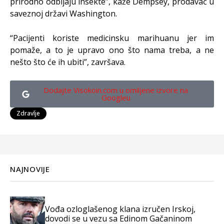
prirodno odbijaju insekte”, kaže Dempsey, prodavač u
saveznoj državi Washington.
“Pacijenti koriste medicinsku marihuanu jer im
pomaže, a to je upravo ono što nama treba, a ne
nešto što će ih ubiti”, završava.
Dodajte Visokoin.com u omiljene izvore na
Googleu
Zdravlje
NAJNOVIJE
Vođa ozloglašenog klana izručen Irskoj,
dovodi se u vezu sa Edinom Gačaninom