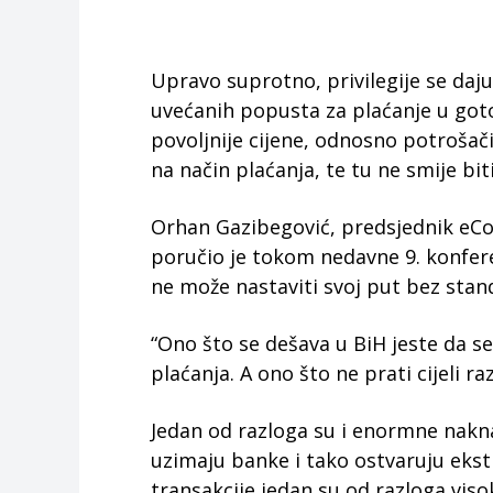
Upravo suprotno, privilegije se daj
uvećanih popusta za plaćanje u gotov
povoljnije cijene, odnosno potrošači
na način plaćanja, te tu ne smije bit
Orhan Gazibegović, predsjednik eCo
poručio je tokom nedavne 9. konfere
ne može nastaviti svoj put bez stand
“Ono što se dešava u BiH jeste da s
plaćanja. A ono što ne prati cijeli raz
Jedan od razloga su i enormne nakna
uzimaju banke i tako ostvaruju ekst
transakcije jedan su od razloga viso