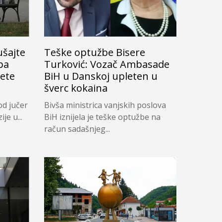
ušajte
Teške optužbe Bisere
pa
Turković: Vozač Ambasade
žete
BiH u Danskoj upleten u
šverc kokaina
od jučer
Bivša ministrica vanjskih poslova
je u...
BiH iznijela je teške optužbe na
račun sadašnjeg...