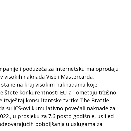
panije i poduzeća za internetsku maloprodaju
iv visokih naknada Vise i Mastercarda.
a stane na kraj visokim naknadama koje
je štete konkurentnosti EU-a i ometaju tržišno
e izvještaj konsultantske tvrtke The Brattle
da su ICS-ovi kumulativno povećali naknade za
022., u prosjeku za 7.6 posto godišnje, uslijed
o odgovarajućih poboljšanja u uslugama za