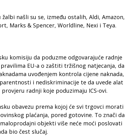
 žalbi našli su se, između ostalih, Aldi, Amazon,
rt, Marks & Spencer, Worldline, Nexi i Teya.
psku komisiju da poduzme odgovarajuće radnje
 pravilima EU-a o zaštiti tržišnog natjecanja, da
aknadama uvođenjem kontrola cijene naknada,
arentnosti i nediskriminacije te da uvede alat
 provjeru radnji koje poduzimaju ICS-ovi.
nsku obavezu prema kojoj će svi trgovci morati
ovinskog plaćanja, pored gotovine. To znači da
i maloprodajni objekti više neće moći poslovati
da bio čest slučaj.