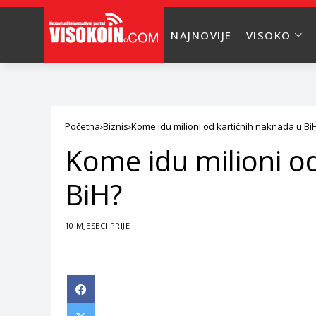
NAJNOVIJE
VISOKO
Početna
Biznis
Kome idu milioni od kartičnih naknada u Bi
Kome idu milioni o
BiH?
10 MJESECI PRIJE