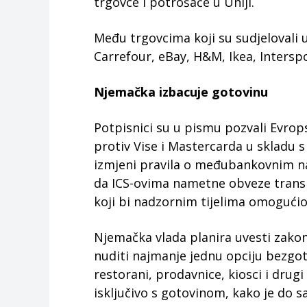
trgovce i potrošače u Uniji.
Među trgovcima koji su sudjelovali u
Carrefour, eBay, H&M, Ikea, Interspo
Njemačka izbacuje gotovinu
Potpisnici su u pismu pozvali Evro
protiv Vise i Mastercarda u skladu s
izmjeni pravila o međubankovnim n
da ICS-ovima nametne obveze transp
koji bi nadzornim tijelima omogućio
Njemačka vlada planira uvesti zako
nuditi najmanje jednu opciju bezgot
restorani, prodavnice, kiosci i drug
isključivo s gotovinom, kako je do sa