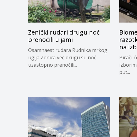
Zenički rudari drugu noć
Biomet
prenoćili u jami
razotk
na iz
Osamnaest rudara Rudnika mrkog
uglja Zenica već drugu su noć
Birači 
uzastopno prenoćili...
izborim
put...