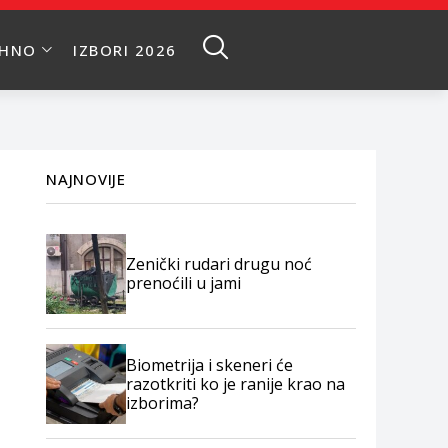
EHNO
IZBORI 2026
NAJNOVIJE
Zenički rudari drugu noć
prenoćili u jami
Biometrija i skeneri će
razotkriti ko je ranije krao na
izborima?