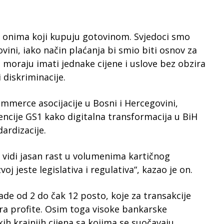
u onima koji kupuju gotovinom. Svjedoci smo
ini, iako način plaćanja bi smio biti osnov za
 moraju imati jednake cijene i uslove bez obzira
i diskriminacije.
mmerce asocijacije u Bosni i Hercegovini,
ncije GS1 kako digitalna transformacija u BiH
ardizacije.
e vidi jasan rast u volumenima kartičnog
voj jeste legislativa i regulativa“, kazao je on.
de od 2 do čak 12 posto, koje za transakcije
ra profite. Osim toga visoke bankarske
kih krajnjih cijena sa kojima se suočavaju