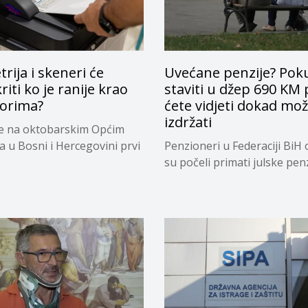
rija i skeneri će
Uvećane penzije? Pok
riti ko je ranije krao
staviti u džep 690 KM 
borima?
ćete vidjeti dokad mo
izdržati
će na oktobarskim Općim
a u Bosni i Hercegovini prvi
Penzioneri u Federaciji BiH 
su počeli primati julske penzi