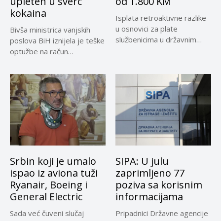
upleten u šverc
od 1.800 KM
kokaina
Isplata retroaktivne razlike
u osnovici za plate
Bivša ministrica vanjskih
službenicima u državnim
poslova BiH iznijela je teške
institucijama BiH...
optužbe na račun
sadašnjeg...
Srbin koji je umalo
SIPA: U julu
ispao iz aviona tuži
zaprimljeno 77
Ryanair, Boeing i
poziva sa korisnim
General Electric
informacijama
Sada već čuveni slučaj
Pripadnici Državne agencije