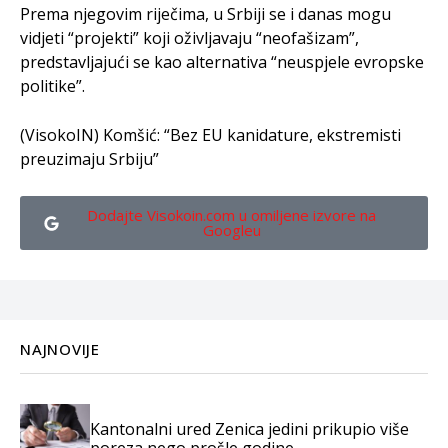
Prema njegovim riječima, u Srbiji se i danas mogu
vidjeti “projekti” koji oživljavaju “neofašizam”,
predstavljajući se kao alternativa “neuspjele evropske
politike”.
(VisokoIN) Komšić: “Bez EU kanidature, ekstremisti
preuzimaju Srbiju”
Dodajte Visokoin.com u omiljene izvore na
Googleu
NAJNOVIJE
Kantonalni ured Zenica jedini prikupio više