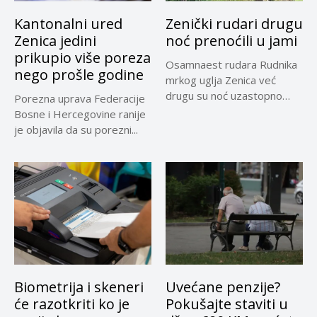
Kantonalni ured
Zenički rudari drugu
Zenica jedini
noć prenoćili u jami
prikupio više poreza
Osamnaest rudara Rudnika
nego prošle godine
mrkog uglja Zenica već
drugu su noć uzastopno
Porezna uprava Federacije
prenoćili...
Bosne i Hercegovine ranije
je objavila da su porezni...
Biometrija i skeneri
Uvećane penzije?
će razotkriti ko je
Pokušajte staviti u