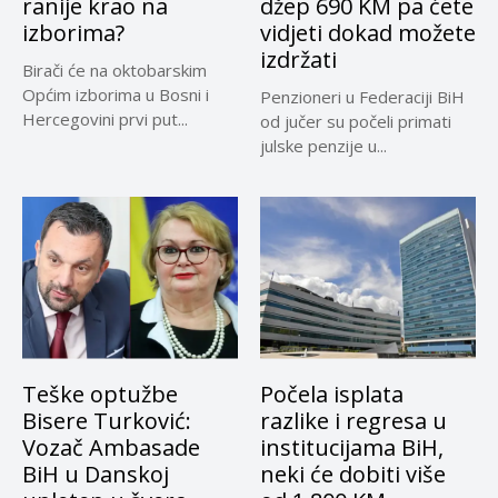
ranije krao na
džep 690 KM pa ćete
izborima?
vidjeti dokad možete
izdržati
Birači će na oktobarskim
Općim izborima u Bosni i
Penzioneri u Federaciji BiH
Hercegovini prvi put...
od jučer su počeli primati
julske penzije u...
Teške optužbe
Počela isplata
Bisere Turković:
razlike i regresa u
Vozač Ambasade
institucijama BiH,
BiH u Danskoj
neki će dobiti više