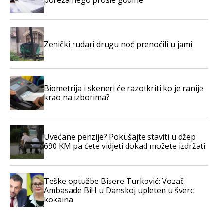
poreza nego prošle godine
Zenički rudari drugu noć prenoćili u jami
Biometrija i skeneri će razotkriti ko je ranije
krao na izborima?
Uvećane penzije? Pokušajte staviti u džep
690 KM pa ćete vidjeti dokad možete izdržati
Teške optužbe Bisere Turković: Vozač
Ambasade BiH u Danskoj upleten u šverc
kokaina