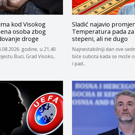
ima kod Visokog
Sladić najavio promje
ena osoba zbog
Temperatura pada za 
dovanje droge
stepeni, ali ne dugo
.08.2026. godine, u 21,40
Najnestabilniji dan ove sed
mjestu Buci, Grad Visoko,
biće subota kada se može o
i pad...