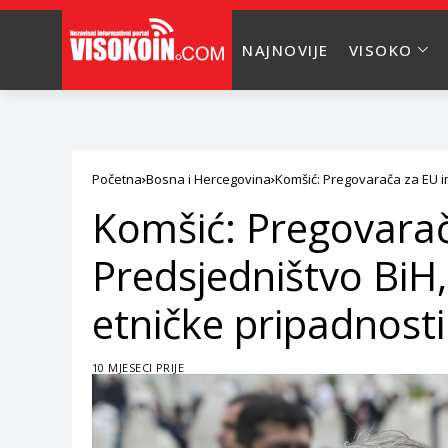
NAJNOVIJE
VISOKO
Početna
Bosna i Hercegovina
Komšić: Pregovarača za EU im
Komšić: Pregovara
Predsjedništvo BiH, 
etničke pripadnosti
10 MJESECI PRIJE