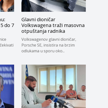
nu:
Glavni dioničar
5 do 7
Volkswagena traži masovna
otpuštanja radnika
mice
Volkswagenov glavni dioničar,
čekivati
Porsche SE, insistira na brzim
odlukama u sporu oko...