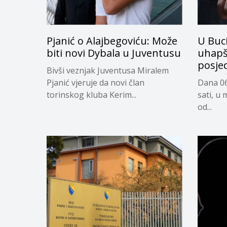
Pjanić o Alajbegoviću: Može
U Buc
biti novi Dybala u Juventusu
uhapš
posje
Bivši veznjak Juventusa Miralem
Pjanić vjeruje da novi član
Dana 06
torinskog kluba Kerim...
sati, u 
od...