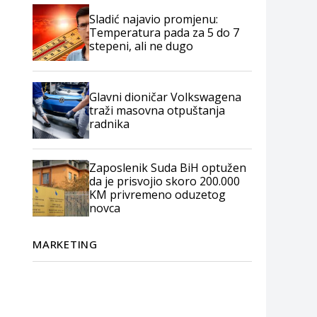
Sladić najavio promjenu:
Temperatura pada za 5 do 7
stepeni, ali ne dugo
Glavni dioničar Volkswagena
traži masovna otpuštanja
radnika
Zaposlenik Suda BiH optužen
da je prisvojio skoro 200.000
KM privremeno oduzetog
novca
MARKETING