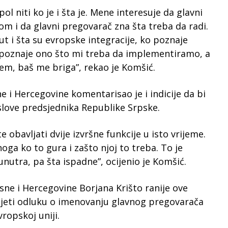
l niti ko je i šta je. Mene interesuje da glavni
m i da glavni pregovarač zna šta treba da radi.
ut i šta su evropske integracije, ko poznaje
o poznaje ono što mi treba da implementiramo, a
žem, baš me briga”, rekao je Komšić.
 i Hercegovine komentarisao je i indicije da bi
slove predsjednika Republike Srpske.
 obavljati dvije izvršne funkcije u isto vrijeme.
oga ko to gura i zašto njoj to treba. To je
unutra, pa šta ispadne”, ocijenio je Komšić.
sne i Hercegovine Borjana Krišto ranije ove
nijeti odluku o imenovanju glavnog pregovarača
ropskoj uniji.