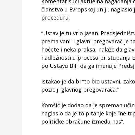
Komentarišući aktuelna nagađanja 
članstvo u Evropskoj uniji, naglasio 
proceduru.
“Ustav je tu vrlo jasan. Predsjedniš
prema vani. I glavni pregovarač je ta
hoćete i neka praksa, nalaže da gla
nadležnosti u procesu pristupanja Ev
po Ustavu BiH da ga imenuje Predsje
Istakao je da bi “to bio ustavni, zak
poziciji glavnog pregovarača.”
Komšić je dodao da je spreman učini
naglasio da je to pitanje koje “ne tr
političke obračune između nas”.