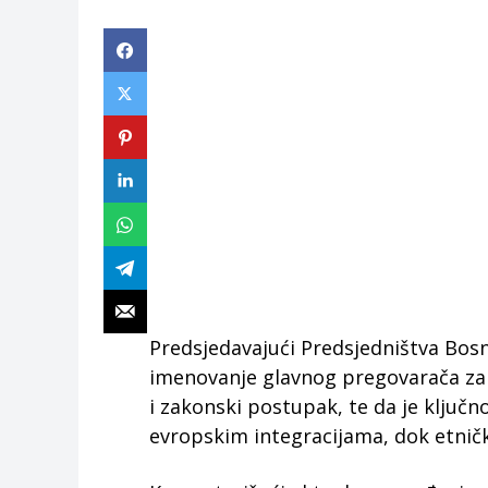
Predsjedavajući Predsjedništva Bosn
imenovanje glavnog pregovarača za č
i zakonski postupak, te da je ključn
evropskim integracijama, dok etnič