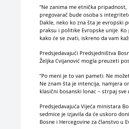
“Ne zanima me etnička pripadnost, po
pregovarač bude osoba s integriteto
Dakle, neko ko zna šta je evropski p
praksu i politike Evropske unije. K
kako će se zvati, iskreno da vam ka
Predsjedavajući Predsjedništva Bosne
Željka Cvijanović mogla preuzeti po
“Po meni je to van pameti. Ne možete
Ne znam šta je intencija, namjera on
klasični bosanski lonac – strpaj sve 
Predsjedavajuća Vijeća ministara Bo
sedmice je izjavila da će uskoro do
Bosne i Hercegovine za članstvo u Ev