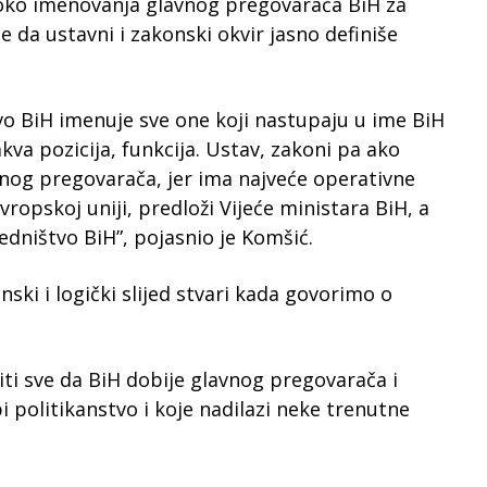
oko imenovanja glavnog pregovarača BiH za
je da ustavni i zakonski okvir jasno definiše
tvo BiH imenuje sve one koji nastupaju u ime BiH
kva pozicija, funkcija. Ustav, zakoni pa ako
vnog pregovarača, jer ima najveće operativne
ropskoj uniji, predloži Vijeće ministara BiH, a
dništvo BiH”, pojasnio je Komšić.
onski i logički slijed stvari kada govorimo o
ti sve da BiH dobije glavnog pregovarača i
pi politikanstvo i koje nadilazi neke trenutne