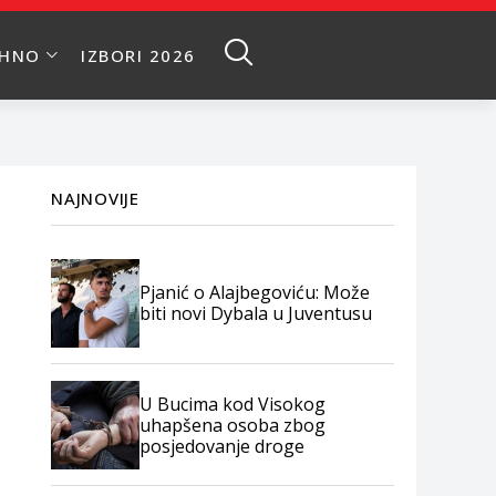
EHNO
IZBORI 2026
NAJNOVIJE
Pjanić o Alajbegoviću: Može
biti novi Dybala u Juventusu
U Bucima kod Visokog
uhapšena osoba zbog
posjedovanje droge