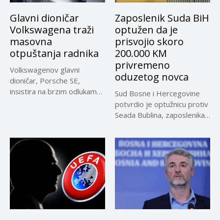
Glavni dioničar
Zaposlenik Suda BiH
Volkswagena traži
optužen da je
masovna
prisvojio skoro
otpuštanja radnika
200.000 KM
privremeno
Volkswagenov glavni
oduzetog novca
dioničar, Porsche SE,
insistira na brzim odlukama
Sud Bosne i Hercegovine
u sporu oko...
potvrdio je optužnicu protiv
Seada Bublina, zaposlenika
Suda...