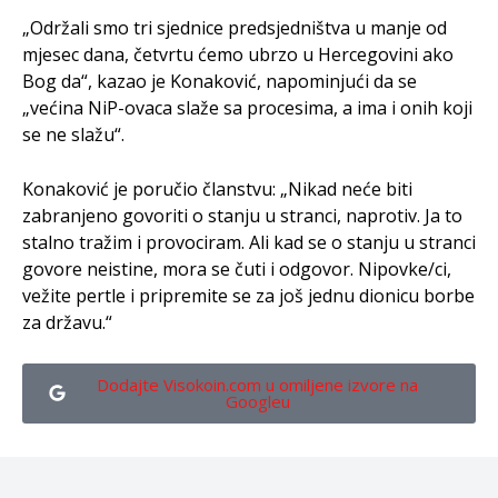
„Održali smo tri sjednice predsjedništva u manje od
mjesec dana, četvrtu ćemo ubrzo u Hercegovini ako
Bog da“, kazao je Konaković, napominjući da se
„većina NiP-ovaca slaže sa procesima, a ima i onih koji
se ne slažu“.
Konaković je poručio članstvu: „Nikad neće biti
zabranjeno govoriti o stanju u stranci, naprotiv. Ja to
stalno tražim i provociram. Ali kad se o stanju u stranci
govore neistine, mora se čuti i odgovor. Nipovke/ci,
vežite pertle i pripremite se za još jednu dionicu borbe
za državu.“
Dodajte Visokoin.com u omiljene izvore na
Googleu