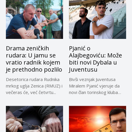
Drama zeničkih
Pjanić o
rudara: U jamu se
Alajbegoviću: Može
vratio radnik kojem
biti novi Dybala u
je prethodno pozlilo
Juventusu
Desetorica rudara Rudnika
Bivši veznjak Juventusa
mrkog uglja Zenica (RMUZ) i
Miralem Pjanić vjeruje da
večeras će, već četvrtu...
novi član torinskog kluba
Kerim...