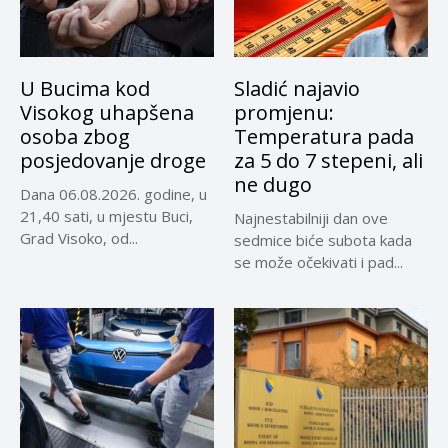
U Bucima kod
Sladić najavio
Visokog uhapšena
promjenu:
osoba zbog
Temperatura pada
posjedovanje droge
za 5 do 7 stepeni, ali
ne dugo
Dana 06.08.2026. godine, u
21,40 sati, u mjestu Buci,
Najnestabilniji dan ove
Grad Visoko, od...
sedmice biće subota kada
se može očekivati i pad...