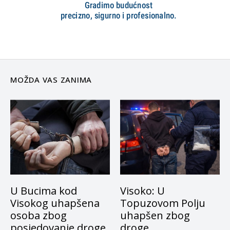
MOŽDA VAS ZANIMA
U Bucima kod
Visoko: U
Visokog uhapšena
Topuzovom Polju
osoba zbog
uhapšen zbog
posjedovanje droge
droge