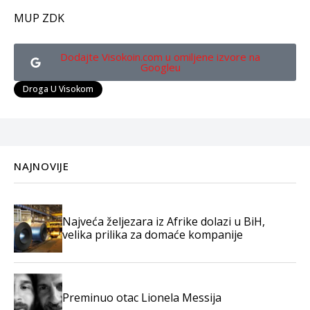
MUP ZDK
Dodajte Visokoin.com u omiljene izvore na
Googleu
Droga U Visokom
NAJNOVIJE
Najveća željezara iz Afrike dolazi u BiH,
velika prilika za domaće kompanije
Preminuo otac Lionela Messija