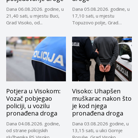
Dana 06.08.2026. godine, u
Dana 05.08.2026. godine, u
21,40 sati, u mjestu Buci,
17,10 sati, u mjestu
Grad Visoko, od...
Topuzovo polje, Grad
Visoko,...
Potjera u Visokom:
Visoko: Uhapšen
Vozač pobjegao
muškarac nakon što
policiji, u vozilu
je kod njega
pronađena droga
pronađena droga
Dana 04.08.2026. godine,
Dana 03.08.2026 godine, u
od strane policijskih
13,15 sati, u ulici Gornje
službenika PS Visoko,
Rosulje, Grad Visoko,...