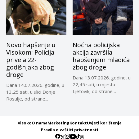
Novo hapšenje u
Noćna policijska
Visokom: Policija
akcija završila
privela 22-
hapšenjem mladića
godišnjaka zbog
zbog droge
droge
Dana 13.07.2026. godine, u
22,45 sati, u mjestu
Dana 14.07.2026. godine, u
Ljetovik, od strane
13,25 sati, u ulici Donje
službenika...
Rosulje, od strane...
Visoko
O nama
Marketing
Kontakt
Uvjeti korištenja
Pravila o zaštiti privatnosti