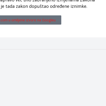
ali je tada zakon dopuštao određene iznimke.
.com u omiljene izvore na Googleu