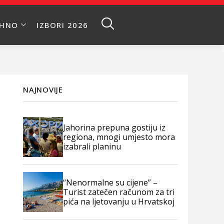
EHNO
IZBORI 2026
NAJNOVIJE
Jahorina prepuna gostiju iz
regiona, mnogi umjesto mora
izabrali planinu
“Nenormalne su cijene” –
Turist zatečen računom za tri
pića na ljetovanju u Hrvatskoj