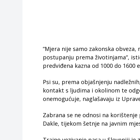
“Mjera nije samo zakonska obveza,
postupanju prema životinjama“, istič
predviđena kazna od 1000 do 1600 e
Psi su, prema objašnjenju nadležnih,
kontakt s ljudima i okolinom te odg
onemogućuje, naglašavaju iz Uprave
Zabrana se ne odnosi na korištenje
Dakle, tijekom šetnje na javnim mjes
Trajno vezivanje pasa u Sloveniji j