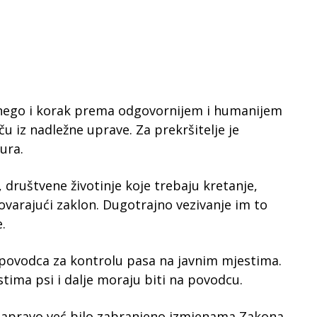
 nego i korak prema odgovornijem i humanijem
u iz nadležne uprave. Za prekršitelje je
ura.
 društvene životinje koje trebaju kretanje,
ovarajući zaklon. Dugotrajno vezivanje im to
.
 povodca za kontrolu pasa na javnim mjestima.
tima psi i dalje moraju biti na povodcu.
e zapravo već bilo zabranjeno izmjenama Zakona