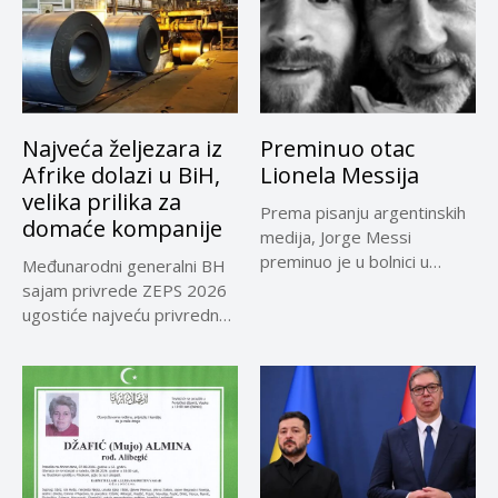
Najveća željezara iz
Preminuo otac
Afrike dolazi u BiH,
Lionela Messija
velika prilika za
Prema pisanju argentinskih
domaće kompanije
medija, Jorge Messi
preminuo je u bolnici u
Međunarodni generalni BH
Rosariju...
sajam privrede ZEPS 2026
ugostiće najveću privrednu
delegaciju iz...