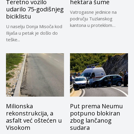
Teretno vozilo
hektara šume
udarilo 75-godišnjeg
Vatrogasne jedinice na
biciklistu
području Tuzlanskog
kantona u proteklom
U naselju Donja Misoča kod
periodu imale su više...
Ilijaša u petak je došlo do
teške...
Milionska
Put prema Neumu
rekonstrukcija, a
potpuno blokiran
asfalt već oštećen u
zbog lančanog
Visokom
sudara