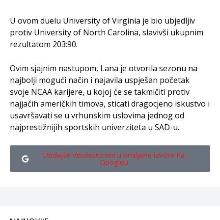
U ovom duelu University of Virginia je bio ubjedljiv
protiv University of North Carolina, slavivši ukupnim
rezultatom 203:90.
Ovim sjajnim nastupom, Lana je otvorila sezonu na
najbolji mogući način i najavila uspješan početak
svoje NCAA karijere, u kojoj će se takmičiti protiv
najjačih američkih timova, sticati dragocjeno iskustvo i
usavršavati se u vrhunskim uslovima jednog od
najprestižnijih sportskih univerziteta u SAD-u.
Dodajte Visokoin.com u omiljene izvore na
Googleu