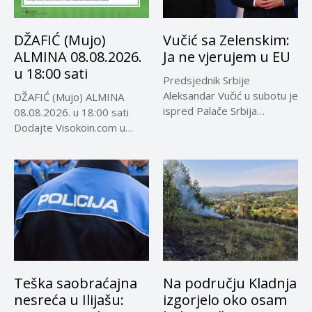
DŽAFIĆ (Mujo)
Vučić sa Zelenskim:
ALMINA 08.08.2026.
Ja ne vjerujem u EU
u 18:00 sati
Predsjednik Srbije
Aleksandar Vučić u subotu je
DŽAFIĆ (Mujo) ALMINA
ispred Palače Srbija
08.08.2026. u 18:00 sati
dočekao predsjednika...
Dodajte Visokoin.com u
omiljene izvore...
Teška saobraćajna
Na području Kladnja
nesreća u Ilijašu:
izgorjelo oko osam