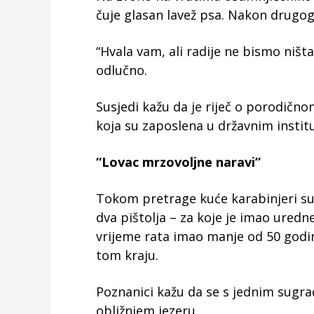
čuje glasan lavež psa. Nakon drugog
“Hvala vam, ali radije ne bismo ništa
odlučno.
Susjedi kažu da je riječ o porodičn
koja su zaposlena u državnim institu
“Lovac mrzovoljne naravi”
Tokom pretrage kuće karabinjeri su
dva pištolja – za koje je imao uredn
vrijeme rata imao manje od 50 godina,
tom kraju.
Poznanici kažu da se s jednim sugra
obližnjem jezeru.