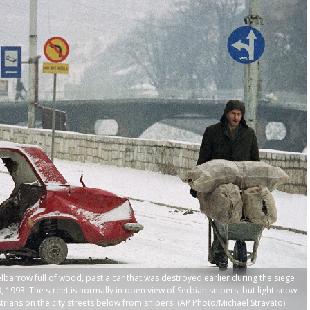
barrow full of wood, past a car that was destroyed earlier during the siege
 1993. The street is normally in open view of Serbian snipers, but light snow
rians on the city streets below from snipers. (AP Photo/Michael Stravato)