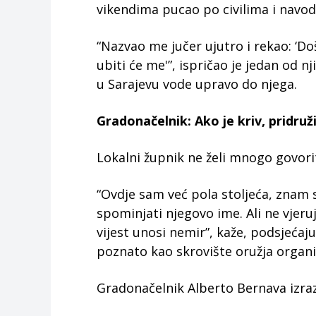
vikendima pucao po civilima i navo
“Nazvao me jučer ujutro i rekao: ‘Do
ubiti će me'”, ispričao je jedan od nj
u Sarajevu vode upravo do njega.
Gradonačelnik: Ako je kriv, pridruž
Lokalni župnik ne želi mnogo govorit
“Ovdje sam već pola stoljeća, znam s
spominjati njegovo ime. Ali ne vjeru
vijest unosi nemir”, kaže, podsjećaj
poznato kao skrovište oružja organiz
Gradonačelnik Alberto Bernava izraz