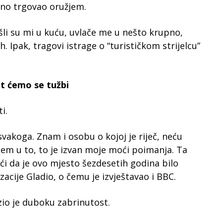
dno trgovao oružjem.
šli su mi u kuću, uvlače me u nešto krupno,
ih. Ipak, tragovi istrage o “turističkom strijelcu”
it ćemo se tužbi
i.
vakoga. Znam i osobu o kojoj je riječ, neću
jem u to, to je izvan moje moći poimanja. Ta
ući da je ovo mjesto šezdesetih godina bilo
acije Gladio, o čemu je izvještavao i BBC.
io je duboku zabrinutost.