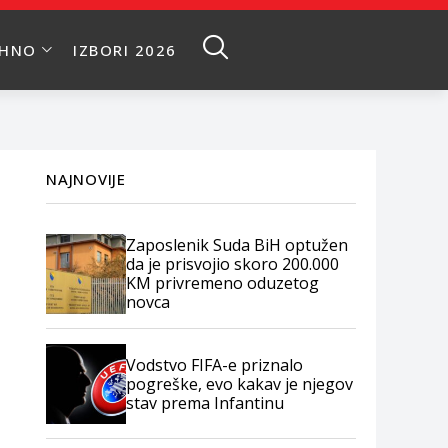
EHNO
IZBORI 2026
NAJNOVIJE
Zaposlenik Suda BiH optužen
da je prisvojio skoro 200.000
KM privremeno oduzetog
novca
Vodstvo FIFA-e priznalo
pogreške, evo kakav je njegov
stav prema Infantinu