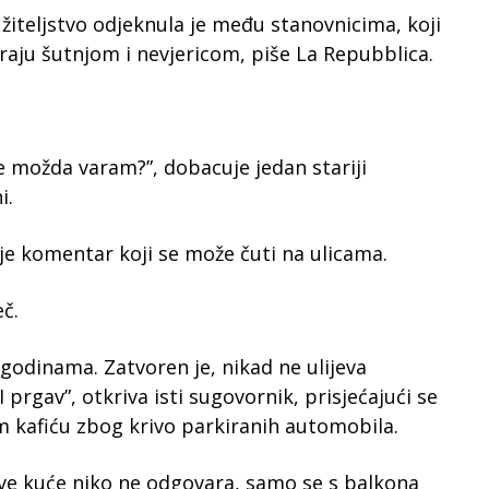
tužiteljstvo odjeknula je među stanovnicima, koji
aju šutnjom i nevjericom, piše La Repubblica.
se možda varam?”, dobacuje jedan stariji
i.
i je komentar koji se može čuti na ulicama.
eč.
godinama. Zatvoren je, nikad ne ulijeva
 prgav”, otkriva isti sugovornik, prisjećajući se
m kafiću zbog krivo parkiranih automobila.
e kuće niko ne odgovara, samo se s balkona