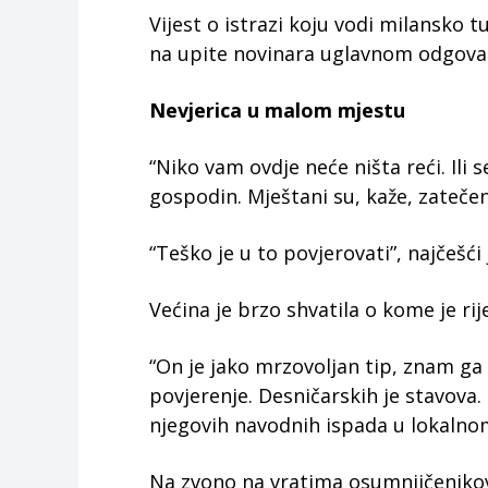
Vijest o istrazi koju vodi milansko 
na upite novinara uglavnom odgovar
Nevjerica u malom mjestu
“Niko vam ovdje neće ništa reći. Ili 
gospodin. Mještani su, kaže, zatečen
“Teško je u to povjerovati”, najčešć
Većina je brzo shvatila o kome je rij
“On je jako mrzovoljan tip, znam ga 
povjerenje. Desničarskih je stavova. I
njegovih navodnih ispada u lokalno
Na zvono na vratima osumnjičenikov