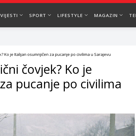
VIJESTI
SPORT
LIFESTYLE
MAGAZIN
T
ek? Ko je Italijan osumnjičen za pucanje po civilima u Sarajevu
ični čovjek? Ko je
 za pucanje po civilima