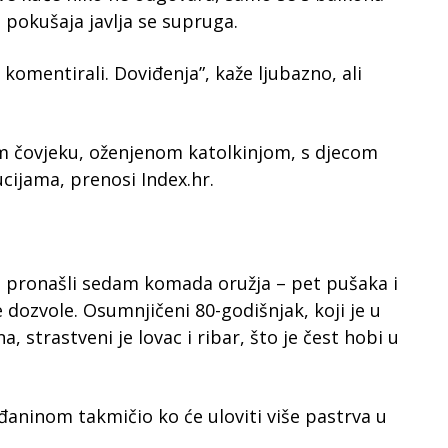
 pokušaja javlja se supruga.
 komentirali. Doviđenja”, kaže ljubazno, ali
om čovjeku, oženjenom katolkinjom, s djecom
cijama, prenosi Index.hr.
 pronašli sedam komada oružja – pet pušaka i
e dozvole. Osumnjičeni 80-godišnjak, koji je u
 strastveni je lovac i ribar, što je čest hobi u
đaninom takmičio ko će uloviti više pastrva u