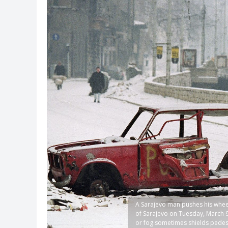
A Sarajevo man pushes his wheel
of Sarajevo on Tuesday, March 9,
or fog sometimes shields pedest