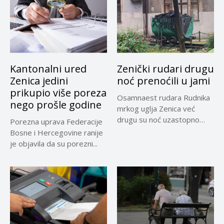
Kantonalni ured
Zenički rudari drugu
Zenica jedini
noć prenoćili u jami
prikupio više poreza
Osamnaest rudara Rudnika
nego prošle godine
mrkog uglja Zenica već
drugu su noć uzastopno
Porezna uprava Federacije
prenoćili...
Bosne i Hercegovine ranije
je objavila da su porezni...