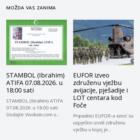
MOŽDA VAS ZANIMA
STAMBOL (Ibrahim)
EUFOR izveo
ATIFA 07.08.2026. u
združenu vježbu
18:00 sati
avijacije, pješadije i
LOT centara kod
STAMBOL (Ibrahim) ATIFA
Foče
07.08.2026. u 18:00 sati
Dodajte Visokoin.com u
Pripadnici EUFOR-a sinoć su
omiljene izvore...
uspješno izveli združenu
vježbu u kojoj je
učestvovalo...