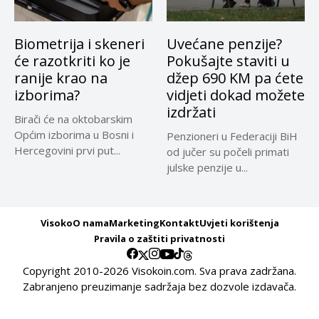
Biometrija i skeneri
Uvećane penzije?
će razotkriti ko je
Pokušajte staviti u
ranije krao na
džep 690 KM pa ćete
izborima?
vidjeti dokad možete
izdržati
Birači će na oktobarskim
Općim izborima u Bosni i
Penzioneri u Federaciji BiH
Hercegovini prvi put...
od jučer su počeli primati
julske penzije u...
Visoko
O nama
Marketing
Kontakt
Uvjeti korištenja
Pravila o zaštiti privatnosti
Copyright 2010-2026 Visokoin.com. Sva prava zadržana.
Zabranjeno preuzimanje sadržaja bez dozvole izdavača.