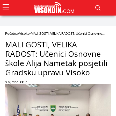
Početna
Visoko
MALI GOSTI, VELIKA RADOST: Učenici Osnovne
škole Alija Nametak posjetili Gradsku upravu
MALI GOSTI, VELIKA
Visoko
RADOST: Učenici Osnovne
škole Alija Nametak posjetili
Gradsku upravu Visoko
5 MJESECI PRIJE