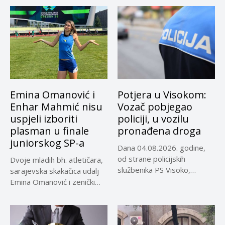
Emina Omanović i
Potjera u Visokom:
Enhar Mahmić nisu
Vozač pobjegao
uspjeli izboriti
policiji, u vozilu
plasman u finale
pronađena droga
juniorskog SP-a
Dana 04.08.2026. godine,
od strane policijskih
Dvoje mladih bh. atletičara,
službenika PS Visoko,
sarajevska skakačica udalj
uočeno je lice...
Emina Omanović i zenički
bacač...