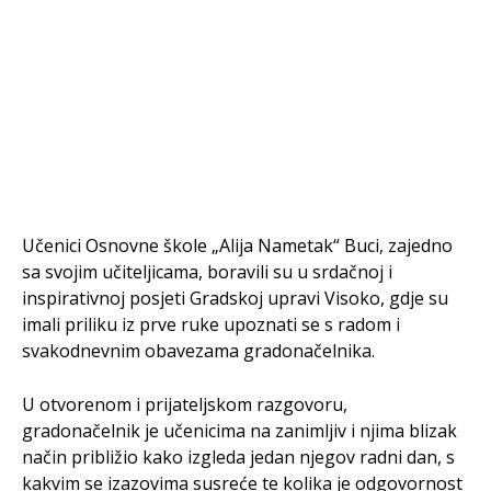
Učenici Osnovne škole „Alija Nametak“ Buci, zajedno
sa svojim učiteljicama, boravili su u srdačnoj i
inspirativnoj posjeti Gradskoj upravi Visoko, gdje su
imali priliku iz prve ruke upoznati se s radom i
svakodnevnim obavezama gradonačelnika.
U otvorenom i prijateljskom razgovoru,
gradonačelnik je učenicima na zanimljiv i njima blizak
način približio kako izgleda jedan njegov radni dan, s
kakvim se izazovima susreće te kolika je odgovornost