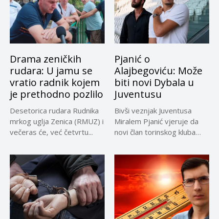
Drama zeničkih
Pjanić o
rudara: U jamu se
Alajbegoviću: Može
vratio radnik kojem
biti novi Dybala u
je prethodno pozlilo
Juventusu
Desetorica rudara Rudnika
Bivši veznjak Juventusa
mrkog uglja Zenica (RMUZ) i
Miralem Pjanić vjeruje da
večeras će, već četvrtu...
novi član torinskog kluba
Kerim...