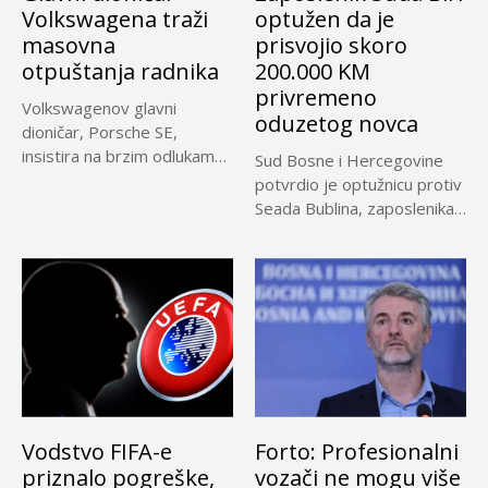
Volkswagena traži
optužen da je
masovna
prisvojio skoro
otpuštanja radnika
200.000 KM
privremeno
Volkswagenov glavni
oduzetog novca
dioničar, Porsche SE,
insistira na brzim odlukama
Sud Bosne i Hercegovine
u sporu oko...
potvrdio je optužnicu protiv
Seada Bublina, zaposlenika
Suda...
Vodstvo FIFA-e
Forto: Profesionalni
priznalo pogreške,
vozači ne mogu više