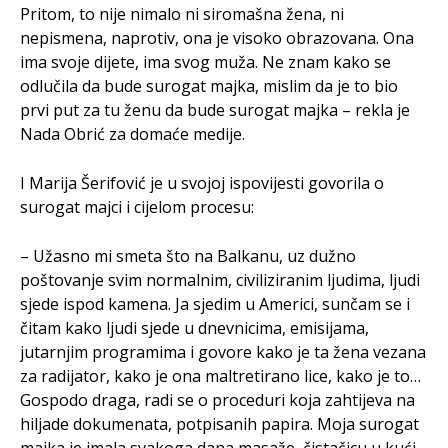
Pritom, to nije nimalo ni siromašna žena, ni
nepismena, naprotiv, ona je visoko obrazovana. Ona
ima svoje dijete, ima svog muža. Ne znam kako se
odlučila da bude surogat majka, mislim da je to bio
prvi put za tu ženu da bude surogat majka – rekla je
Nada Obrić za domaće medije.
I Marija Šerifović je u svojoj ispovijesti govorila o
surogat majci i cijelom procesu:
– Užasno mi smeta što na Balkanu, uz dužno
poštovanje svim normalnim, civiliziranim ljudima, ljudi
sjede ispod kamena. Ja sjedim u Americi, sunčam se i
čitam kako ljudi sjede u dnevnicima, emisijama,
jutarnjim programima i govore kako je ta žena vezana
za radijator, kako je ona maltretirano lice, kako je to…
Gospodo draga, radi se o proceduri koja zahtijeva na
hiljade dokumenata, potpisanih papira. Moja surogat
majka je imala svakoga dana masaže, čistačicu u kući.