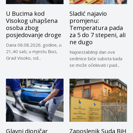
U Bucima kod
Sladić najavio
Visokog uhapšena
promjenu:
osoba zbog
Temperatura pada
posjedovanje droge
za 5 do 7 stepeni, ali
ne dugo
Dana 06.08.2026. godine, u
21,40 sati, u mjestu Buci,
Najnestabilniji dan ove
Grad Visoko, od...
sedmice biće subota kada
se može očekivati i pad...
Glavni dioničar
Zaposlenik Suda BiH