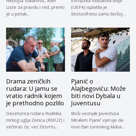
Nebojša Vukanović, lider
Evropska fudbalska unija
Liste za pravdu i red, prenio
(UEFA) isplatila je
je u petak...
šestocifrenu sumu bivšoj
radnici za koju...
Drama zeničkih
Pjanić o
rudara: U jamu se
Alajbegoviću: Može
vratio radnik kojem
biti novi Dybala u
je prethodno pozlilo
Juventusu
Desetorica rudara Rudnika
Bivši veznjak Juventusa
mrkog uglja Zenica (RMUZ) i
Miralem Pjanić vjeruje da
večeras će, već četvrtu...
novi član torinskog kluba
Kerim...