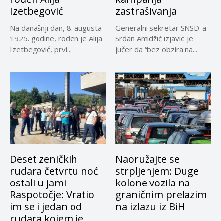
Izetbegović
zastrašivanja
Na današnji dan, 8. augusta
Generalni sekretar SNSD-a
1925. godine, rođen je Alija
Srđan Amidžić izjavio je
Izetbegović, prvi...
jučer da “bez obzira na...
Deset zeničkih
Naoružajte se
rudara četvrtu noć
strpljenjem: Duge
ostali u jami
kolone vozila na
Raspotočje: Vratio
graničnim prelazim
im se i jedan od
na izlazu iz BiH
rudara kojem je