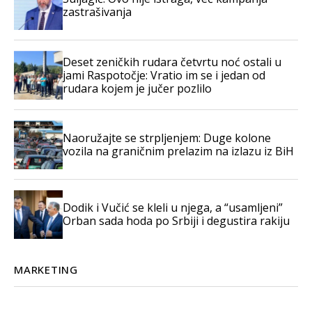
zastrašivanja
Deset zeničkih rudara četvrtu noć ostali u
jami Raspotočje: Vratio im se i jedan od
rudara kojem je jučer pozlilo
Naoružajte se strpljenjem: Duge kolone
vozila na graničnim prelazim na izlazu iz BiH
Dodik i Vučić se kleli u njega, a “usamljeni”
Orban sada hoda po Srbiji i degustira rakiju
MARKETING