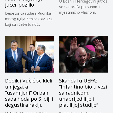
U Bosni i Hercegovini jutros
jučer pozlilo
se saobraća po suhom i
mjestimično vlažnom...
Desetorica rudara Rudnika
mrkog uglja Zenica (RMUZ),
koji su i četvrtu noć...
Dodik i Vučić se kleli
Skandal u UEFA:
u njega, a
“Infantino bio u vezi
“usamljeni” Orban
sa radnicom,
sada hoda po Srbiji i
unaprijedili je i
degustira rakiju
platili joj studije”