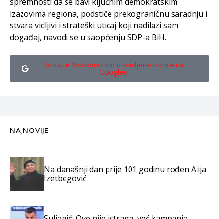
spremnosti da se bavi ključnim demokratskim
izazovima regiona, podstiče prekograničnu saradnju i
stvara vidljivi i strateški uticaj koji nadilazi sam
događaj, navodi se u saopćenju SDP-a BiH.
Dodajte Visokoin.com u omiljene izvore na
Googleu
NAJNOVIJE
Na današnji dan prije 101 godinu rođen Alija
Izetbegović
Suljagić: Ovo nije istraga, već kampanja