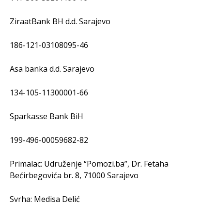
ZiraatBank BH d.d. Sarajevo
186-121-03108095-46
Asa banka d.d. Sarajevo
134-105-11300001-66
Sparkasse Bank BiH
199-496-00059682-82
Primalac: Udruženje “Pomozi.ba”, Dr. Fetaha
Bećirbegovića br. 8, 71000 Sarajevo
Svrha: Medisa Delić