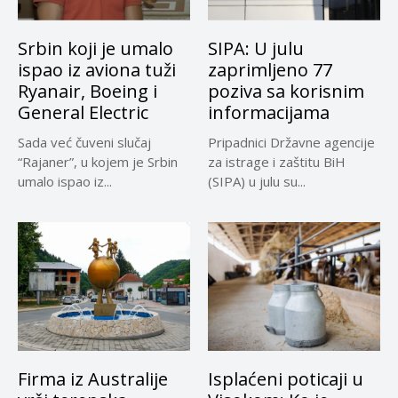
Srbin koji je umalo
SIPA: U julu
ispao iz aviona tuži
zaprimljeno 77
Ryanair, Boeing i
poziva sa korisnim
General Electric
informacijama
Sada već čuveni slučaj
Pripadnici Državne agencije
“Rajaner”, u kojem je Srbin
za istrage i zaštitu BiH
umalo ispao iz...
(SIPA) u julu su...
Firma iz Australije
Isplaćeni poticaji u