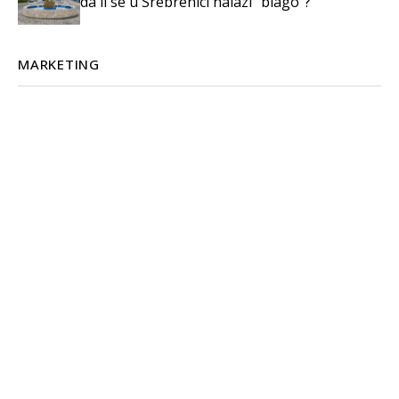
da li se u Srebrenici nalazi “blago”?
MARKETING