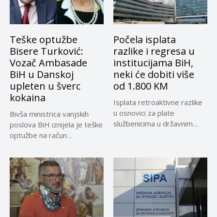
Teške optužbe
Počela isplata
Bisere Turković:
razlike i regresa u
Vozač Ambasade
institucijama BiH,
BiH u Danskoj
neki će dobiti više
upleten u šverc
od 1.800 KM
kokaina
Isplata retroaktivne razlike
u osnovici za plate
Bivša ministrica vanjskih
službenicima u državnim
poslova BiH iznijela je teške
institucijama BiH...
optužbe na račun
sadašnjeg...