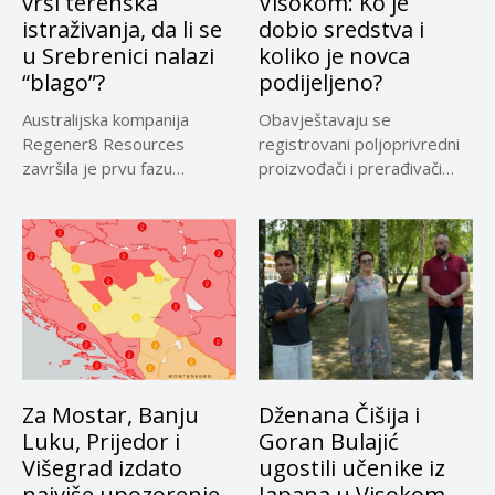
vrši terenska
Visokom: Ko je
istraživanja, da li se
dobio sredstva i
u Srebrenici nalazi
koliko je novca
“blago”?
podijeljeno?
Australijska kompanija
Obavještavaju se
Regener8 Resources
registrovani poljoprivredni
završila je prvu fazu
proizvođači i prerađivači
terenskih istraživanja na
sirovog kravljeg mlijeka koji
projektu...
su...
Za Mostar, Banju
Dženana Čišija i
Luku, Prijedor i
Goran Bulajić
Višegrad izdato
ugostili učenike iz
najviše upozorenje
Japana u Visokom