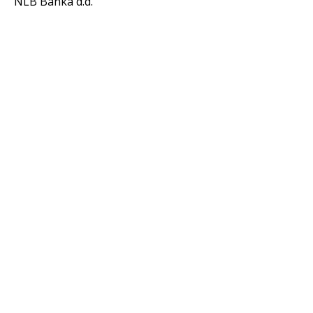
NLB Banka d.d.