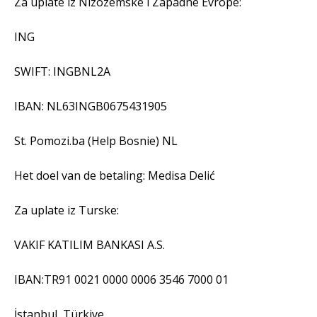
Za uplate iz Nizozemske i Zapadne Evrope:
ING
SWIFT: INGBNL2A
IBAN: NL63INGB0675431905
St. Pomozi.ba (Help Bosnie) NL
Het doel van de betaling: Medisa Delić
Za uplate iz Turske:
VAKIF KATILIM BANKASI A.S.
IBAN:TR91 0021 0000 0006 3546 7000 01
İstanbul, Türkiye