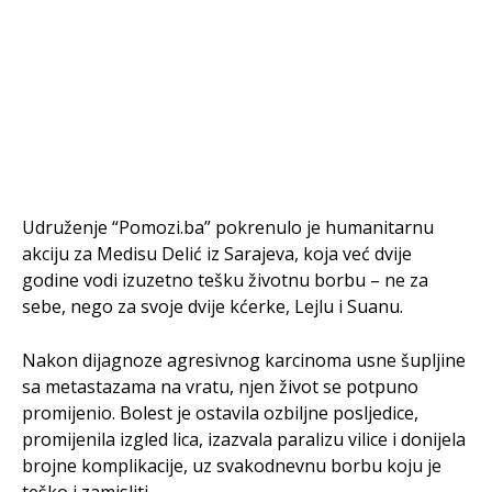
Udruženje “Pomozi.ba” pokrenulo je humanitarnu
akciju za Medisu Delić iz Sarajeva, koja već dvije
godine vodi izuzetno tešku životnu borbu – ne za
sebe, nego za svoje dvije kćerke, Lejlu i Suanu.
Nakon dijagnoze agresivnog karcinoma usne šupljine
sa metastazama na vratu, njen život se potpuno
promijenio. Bolest je ostavila ozbiljne posljedice,
promijenila izgled lica, izazvala paralizu vilice i donijela
brojne komplikacije, uz svakodnevnu borbu koju je
teško i zamisliti.