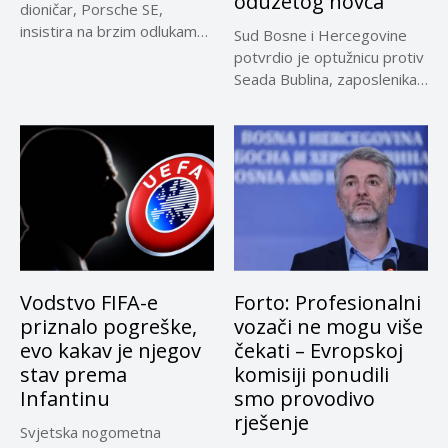
oduzetog novca
dioničar, Porsche SE,
insistira na brzim odlukama
Sud Bosne i Hercegovine
u sporu oko...
potvrdio je optužnicu protiv
Seada Bublina, zaposlenika
Suda...
Vodstvo FIFA-e
Forto: Profesionalni
priznalo pogreške,
vozači ne mogu više
evo kakav je njegov
čekati – Evropskoj
stav prema
komisiji ponudili
Infantinu
smo provodivo
rješenje
Svjetska nogometna