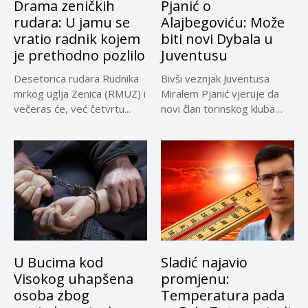
Drama zeničkih
Pjanić o
rudara: U jamu se
Alajbegoviću: Može
vratio radnik kojem
biti novi Dybala u
je prethodno pozlilo
Juventusu
Desetorica rudara Rudnika
Bivši veznjak Juventusa
mrkog uglja Zenica (RMUZ) i
Miralem Pjanić vjeruje da
večeras će, već četvrtu...
novi član torinskog kluba
Kerim...
U Bucima kod
Sladić najavio
Visokog uhapšena
promjenu:
osoba zbog
Temperatura pada