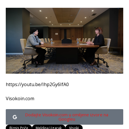
https://youtu.be/Ihp2Gy6IfA0
Visokoin.com
Dodajte Visokoin.com u omiljene izvore na
Googleu
Biznis Priče
Meldina Ugarak
Visoki