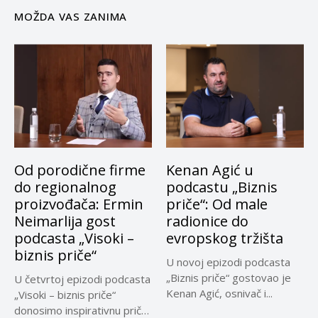
MOŽDA VAS ZANIMA
Od porodične firme
Kenan Agić u
do regionalnog
podcastu „Biznis
proizvođača: Ermin
priče“: Od male
Neimarlija gost
radionice do
podcasta „Visoki –
evropskog tržišta
biznis priče“
U novoj epizodi podcasta
„Biznis priče“ gostovao je
U četvrtoj epizodi podcasta
Kenan Agić, osnivač i...
„Visoki – biznis priče“
donosimo inspirativnu priču